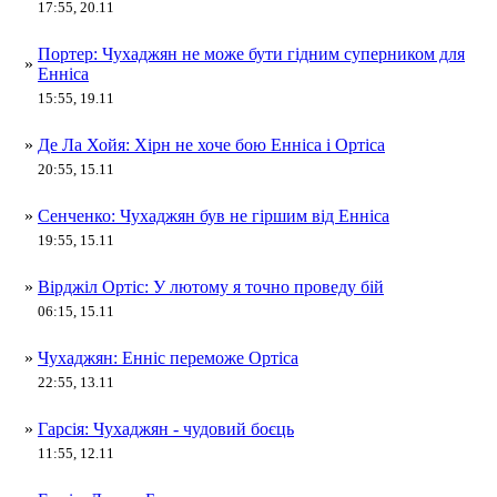
17:55, 20.11
Портер: Чухаджян не може бути гідним суперником для
»
Енніса
15:55, 19.11
»
Де Ла Хойя: Хірн не хоче бою Енніса і Ортіса
20:55, 15.11
»
Сенченко: Чухаджян був не гіршим від Енніса
19:55, 15.11
»
Вірджіл Ортіс: У лютому я точно проведу бій
06:15, 15.11
»
Чухаджян: Енніс переможе Ортіса
22:55, 13.11
»
Гарсія: Чухаджян - чудовий боєць
11:55, 12.11