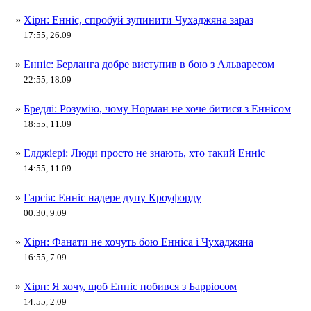
»
Хірн: Енніс, спробуй зупинити Чухаджяна зараз
17:55, 26.09
»
Енніс: Берланга добре виступив в бою з Альваресом
22:55, 18.09
»
Бредлі: Розумію, чому Норман не хоче битися з Еннісом
18:55, 11.09
»
Елджієрі: Люди просто не знають, хто такий Енніс
14:55, 11.09
»
Гарсія: Енніс надере дупу Кроуфорду
00:30, 9.09
»
Хірн: Фанати не хочуть бою Енніса і Чухаджяна
16:55, 7.09
»
Хірн: Я хочу, щоб Енніс побився з Барріосом
14:55, 2.09