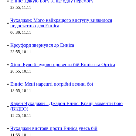
»
Енніс: Дякую Богу за ще одну перемогу
23:55, 11.11
Чухаджян: Мого найкращого виступу виявилося
»
недостатньо для Енніса
00:30, 11.11
»
Кроуфорд звернувся до Енніса
23:55, 10.11
»
Хірн: Було б чудово провести бій Енніса та Ортіса
20:55, 10.11
»
Енніс: Мені нарешті потрібні великі бої
18:55, 10.11
Карен Чухаджян - Джарон Енніс. Кращі моменти бою
»
(ВІДЕО)
12:25, 10.11
»
Чухаджян вистояв проти Енніса увесь бій
11:55, 10.11