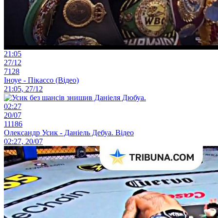
21:05
27/12
7128
Іноуе - Пікассо (Відео)
21:05, 27/12
02:27
20/07
11186
Олександр Усик - Даніель Дебуа. Відео
02:27, 20/07