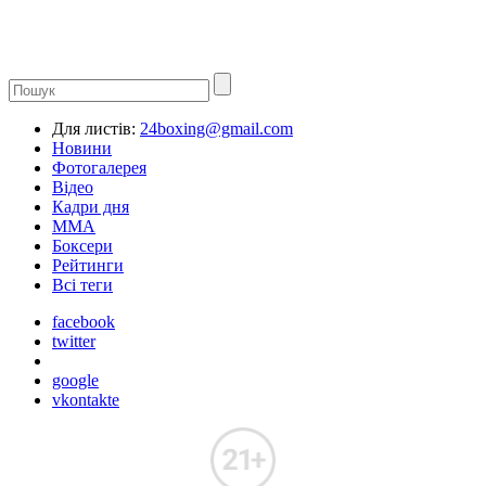
Для листів:
24boxing@gmail.com
Новини
Фотогалерея
Відео
Кадри дня
ММА
Боксери
Рейтинги
Всі теги
facebook
twitter
google
vkontakte