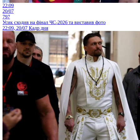
22:09
20/07
797
Усик сходив на фінал ЧС-2026 та виставив фото
22:09, 20/07
Кадр дня