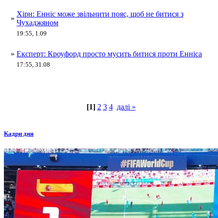
Хірн: Енніс може звільнити пояс, щоб не битися з
»
Чухаджяном
19:55, 1.09
»
Експерт: Кроуфорд просто мусить битися проти Енніса
17:55, 31.08
[1]
2
3
4
далі »
Кадри дня