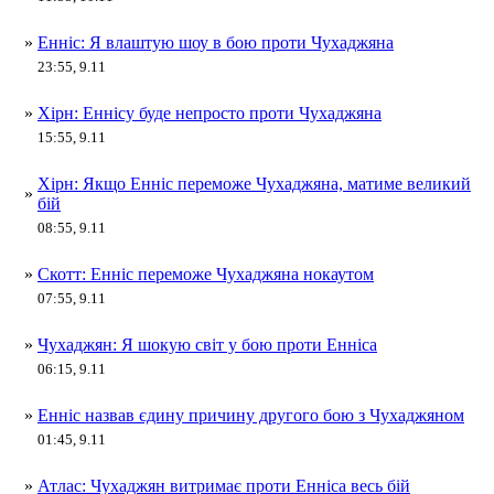
»
Енніс: Я влаштую шоу в бою проти Чухаджяна
23:55, 9.11
»
Хірн: Еннісу буде непросто проти Чухаджяна
15:55, 9.11
Хірн: Якщо Енніс переможе Чухаджяна, матиме великий
»
бій
08:55, 9.11
»
Скотт: Енніс переможе Чухаджяна нокаутом
07:55, 9.11
»
Чухаджян: Я шокую світ у бою проти Енніса
06:15, 9.11
»
Енніс назвав єдину причину другого бою з Чухаджяном
01:45, 9.11
»
Атлас: Чухаджян витримає проти Енніса весь бій