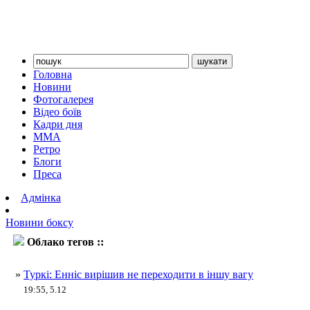
Головна
Новини
Фотогалерея
Відео боїв
Кадри дня
ММА
Ретро
Блоги
Преса
Адмінка
Новини боксу
Облако тегов ::
Джарон Енніс
»
Туркі: Енніс вирішив не переходити в іншу вагу
19:55, 5.12