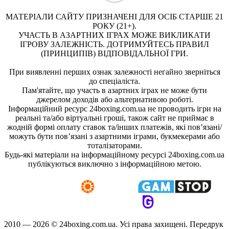
МАТЕРІАЛИ САЙТУ ПРИЗНАЧЕНІ ДЛЯ ОСІБ СТАРШЕ 21
РОКУ (21+).
УЧАСТЬ В АЗАРТНИХ ІГРАХ МОЖЕ ВИКЛИКАТИ
ІГРОВУ ЗАЛЕЖНІСТЬ. ДОТРИМУЙТЕСЬ ПРАВИЛ
(ПРИНЦИПІВ) ВІДПОВІДАЛЬНОЇ ГРИ.
При виявленні перших ознак залежності негайно зверніться
до спеціаліста.
Пам'ятайте, що участь в азартних іграх не може бути
джерелом доходів або альтернативою роботі.
Інформаційний ресурс 24boxing.com.ua не проводить ігри на
реальні та/або віртуальні гроші, також сайт не приймає в
жодній формі оплату ставок та/інших платежів, які пов’язані/
можуть бути пов’язані з азартними іграми, букмекерами або
тоталізаторами.
Будь-які матеріали на інформаційному ресурсі 24boxing.com.ua
публікуються виключно з інформаційною метою.
2010 — 2026 ©
24boxing.com.ua.
Усi права захищенi. Передрук