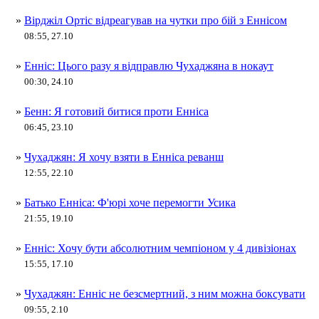
»
Вірджіл Ортіс відреагував на чутки про бій з Еннісом
08:55, 27.10
»
Енніс: Цього разу я відправлю Чухаджяна в нокаут
00:30, 24.10
»
Бенн: Я готовий битися проти Енніса
06:45, 23.10
»
Чухаджян: Я хочу взяти в Енніса реванш
12:55, 22.10
»
Батько Енніса: Ф'юрі хоче перемогти Усика
21:55, 19.10
»
Енніс: Хочу бути абсолютним чемпіоном у 4 дивізіонах
15:55, 17.10
»
Чухаджян: Енніс не безсмертний, з ним можна боксувати
09:55, 2.10