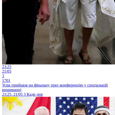
23:25
21/05
3
1701
Усик прийшов на фінальну прес-конференцію у спеціальній
вишиванці
23:25, 21/05
3
Кадр дня