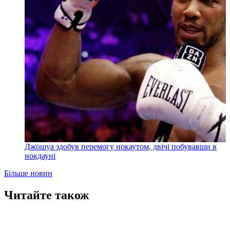
Джошуа здобув перемогу нокаутом, двічі побувавши в
нокдауні
Більше новин
Читайте також