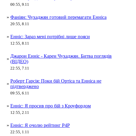
00:55, 9.11
»
Фаніян: Чухаджян готовий перемагати Енніса
20:55, 8.11
»
Енніс: Зараз мені потрібні лише пояси
12:55, 8.11
Джарон Енніс - Карен Чухаджян. Битва поглядів
»
(ВІДЕО)
22:55, 7.11
Роберт Гарсія: Поки бій Ортіса та Енніса не
»
підтверджено
09:55, 6.11
»
Енніс: Я просив про бій з Кроуфордом
12:55, 2.11
»
Енніс: Я очолю рейтинг P4P
22:55, 1.11