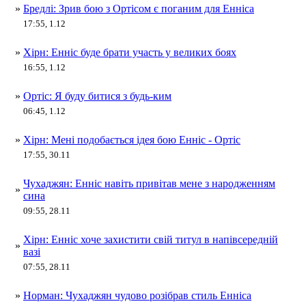
»
Бредлі: Зрив бою з Ортісом є поганим для Енніса
17:55, 1.12
»
Хірн: Енніс буде брати участь у великих боях
16:55, 1.12
»
Ортіс: Я буду битися з будь-ким
06:45, 1.12
»
Хірн: Мені подобається ідея бою Енніс - Ортіс
17:55, 30.11
Чухаджян: Енніс навіть привітав мене з народженням
»
сина
09:55, 28.11
Хірн: Енніс хоче захистити свій титул в напівсередній
»
вазі
07:55, 28.11
»
Норман: Чухаджян чудово розібрав стиль Енніса