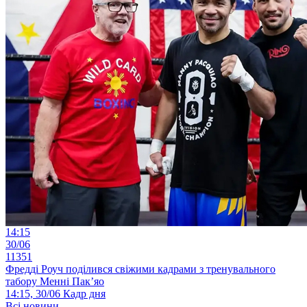
14:15
30/06
11351
Фредді Роуч поділився свіжими кадрами з тренувального
табору Менні Пак’яо
14:15, 30/06
Кадр дня
Всі новини