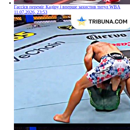
Гассієв переміг Кадіру і вперше захистив титул WBA
11.07.2026, 23:53