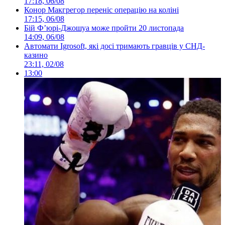
17:18, 06/08
Конор Макгрегор переніс операцію на коліні
17:15, 06/08
Бій Ф’юрі-Джошуа може пройти 20 листопада
14:09, 06/08
Автомати Igrosoft, які досі тримають гравців у СНД-
казино
23:11, 02/08
13:00