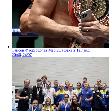
Тайсон Ф'юрі здолав Маріуша Ваха в Таїланді
20:46, 24/07