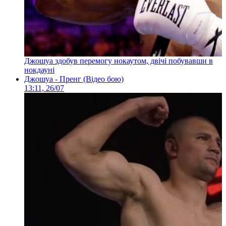
Джошуа здобув перемогу нокаутом, двічі побувавши в
нокдауні
Джошуа - Пренг (Відео бою)
13:11, 26/07