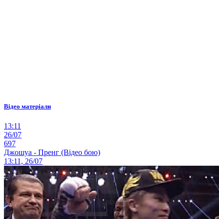
Відео матеріали
13:11
26/07
697
Джошуа - Пренг (Відео бою)
13:11, 26/07