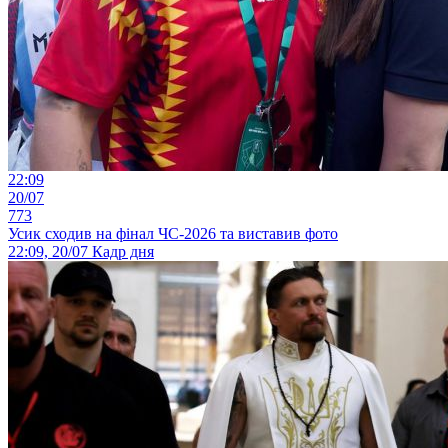
22:09
20/07
773
Усик сходив на фінал ЧС-2026 та виставив фото
22:09, 20/07
Кадр дня