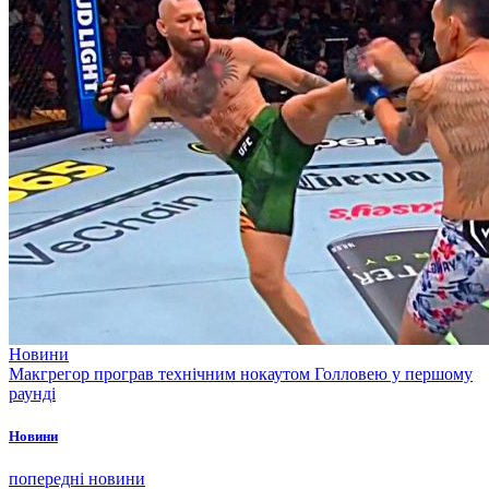
Новини
Макгрегор програв технічним нокаутом Голловею у першому
раунді
Новини
попередні новини