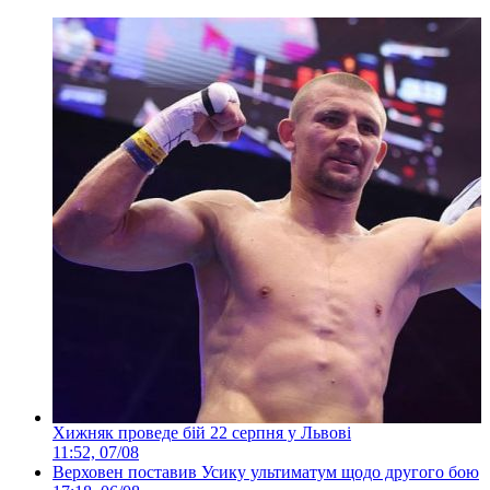
Хижняк проведе бій 22 серпня у Львові
11:52, 07/08
Верховен поставив Усику ультиматум щодо другого бою