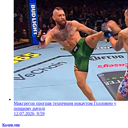
Макгрегор програв технічним нокаутом Голловею у
першому раунді
12.07.2026, 9:59
Кадри дня