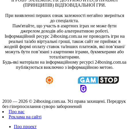
(ПРИНЦИПІВ) ВІДПОВІДАЛЬНОЇ ГРИ.
При виявленні перших ознак залежності негайно зверніться
до спеціаліста.
Пам'ятайте, що участь в азартних іграх не може бути
джерелом доходів або альтернативою роботі.
Інформаційний ресурс 24boxing.com.ua не проводить ігри на
реальні та/або віртуальні гроші, також сайт не приймає в
жодній формі оплату ставок та/інших платежів, які пов’язані/
можуть бути пов’язані з азартними іграми, букмекерами або
тоталізаторами.
Будь-які матеріали на інформаційному ресурсі 24boxing.com.ua
публікуються виключно з інформаційною метою.
2010 — 2026 ©
24boxing.com.ua.
Усi права захищенi. Передрук
без гіперпосилання суворо заборонений
Про нас
Реклама на сайті
Про проект