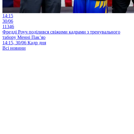
14:15
30/06
11346
Фредді Роуч поділився свіжими кадрами з тренувального
табору Менні Пак’яо
14:15, 30/06
Кадр дня
Всі новини