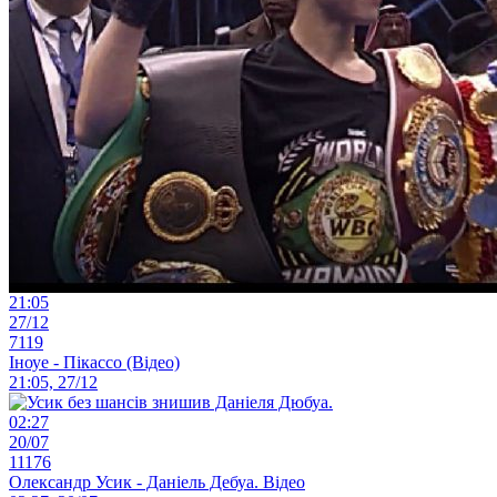
21:05
27/12
7119
Іноуе - Пікассо (Відео)
21:05, 27/12
02:27
20/07
11176
Олександр Усик - Даніель Дебуа. Відео