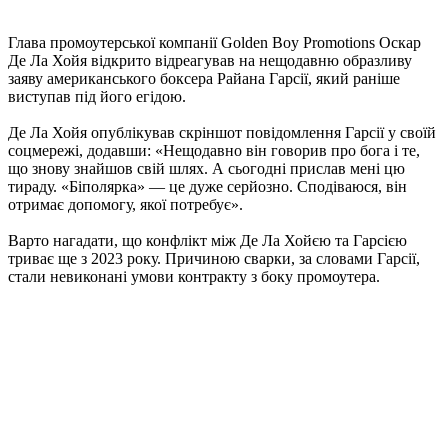
Глава промоутерської компанії Golden Boy Promotions Оскар
Де Ла Хойя відкрито відреагував на нещодавню образливу
заяву американського боксера Райана Гарсії, який раніше
виступав під його егідою.
Де Ла Хойя опублікував скріншот повідомлення Гарсії у своїй
соцмережі, додавши: «Нещодавно він говорив про бога і те,
що знову знайшов свій шлях. А сьогодні прислав мені цю
тираду. «Біполярка» — це дуже серйозно. Сподіваюся, він
отримає допомогу, якої потребує».
Варто нагадати, що конфлікт між Де Ла Хойєю та Гарсією
триває ще з 2023 року. Причиною сварки, за словами Гарсії,
стали невиконані умови контракту з боку промоутера.