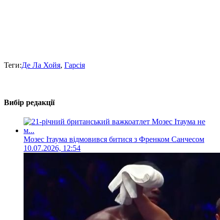
Теги:
Де Ла Хойя
,
Гарсія
Вибір редакції
Мозес Ітаума відмовився битися з Френком Санчесом
10.07.2026, 12:54