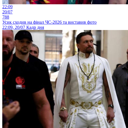
22:09
20/07
788
Усик сходив на фінал ЧС-2026 та виставив фото
22:09, 20/07
Кадр дня