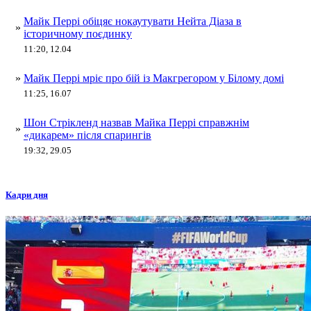
Майк Перрі обіцяє нокаутувати Нейта Діаза в
»
історичному поєдинку
11:20, 12.04
»
Майк Перрі мріє про бій із Макгрегором у Білому домі
11:25, 16.07
Шон Стрікленд назвав Майка Перрі справжнім
»
«дикарем» після спарингів
19:32, 29.05
Кадри дня