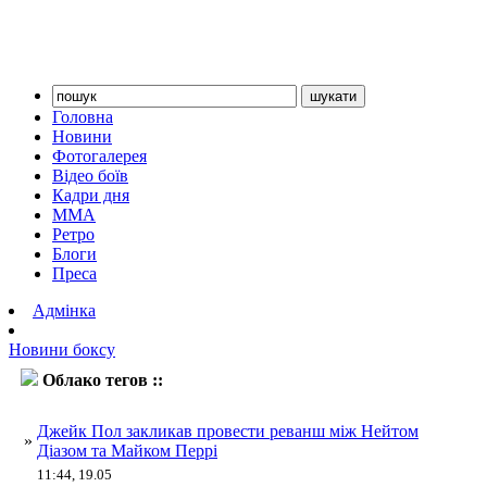
Головна
Новини
Фотогалерея
Відео боїв
Кадри дня
ММА
Ретро
Блоги
Преса
Адмінка
Новини боксу
Облако тегов ::
Перрі
Джейк Пол закликав провести реванш між Нейтом
»
Діазом та Майком Перрі
11:44, 19.05