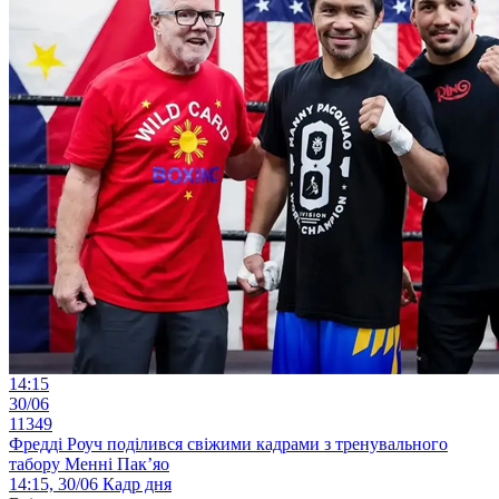
14:15
30/06
11349
Фредді Роуч поділився свіжими кадрами з тренувального
табору Менні Пак’яо
14:15, 30/06
Кадр дня