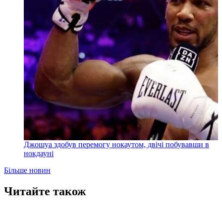
Джошуа здобув перемогу нокаутом, двічі побувавши в
нокдауні
Більше новин
Читайте також