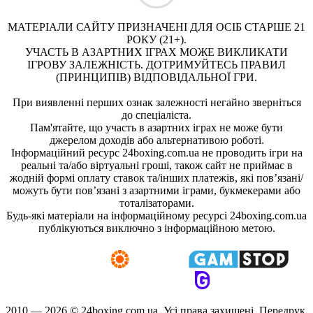
МАТЕРІАЛИ САЙТУ ПРИЗНАЧЕНІ ДЛЯ ОСІБ СТАРШЕ 21
РОКУ (21+).
УЧАСТЬ В АЗАРТНИХ ІГРАХ МОЖЕ ВИКЛИКАТИ
ІГРОВУ ЗАЛЕЖНІСТЬ. ДОТРИМУЙТЕСЬ ПРАВИЛ
(ПРИНЦИПІВ) ВІДПОВІДАЛЬНОЇ ГРИ.
При виявленні перших ознак залежності негайно зверніться
до спеціаліста.
Пам'ятайте, що участь в азартних іграх не може бути
джерелом доходів або альтернативою роботі.
Інформаційний ресурс 24boxing.com.ua не проводить ігри на
реальні та/або віртуальні гроші, також сайт не приймає в
жодній формі оплату ставок та/інших платежів, які пов’язані/
можуть бути пов’язані з азартними іграми, букмекерами або
тоталізаторами.
Будь-які матеріали на інформаційному ресурсі 24boxing.com.ua
публікуються виключно з інформаційною метою.
2010 — 2026 ©
24boxing.com.ua.
Усi права захищенi. Передрук