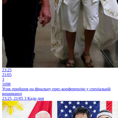
23:25
21/05
3
1698
Усик прийшов на фінальну прес-конференцію у спеціальній
вишиванці
23:25, 21/05
3
Кадр дня