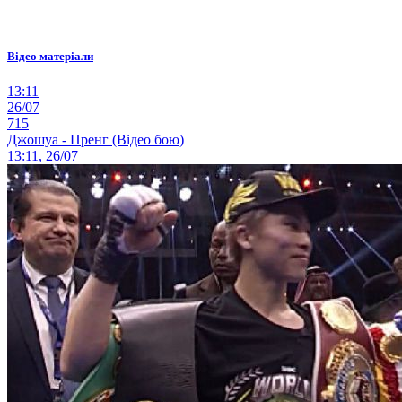
Відео матеріали
13:11
26/07
715
Джошуа - Пренг (Відео бою)
13:11, 26/07