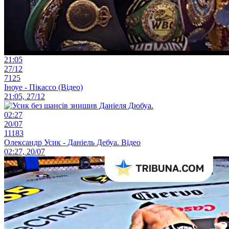
21:05
27/12
7125
Іноуе - Пікассо (Відео)
21:05, 27/12
02:27
20/07
11183
Олександр Усик - Даніель Дебуа. Відео
02:27, 20/07