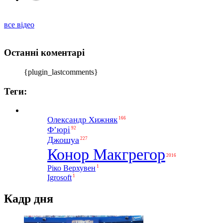
все відео
Останні коментарі
{plugin_lastcomments}
Теги:
Олександр Хижняк
166
Ф’юрі
92
Джошуа
227
Конор Макгрегор
2016
1
Ріко Верхувен
1
Igrosoft
Кадр дня