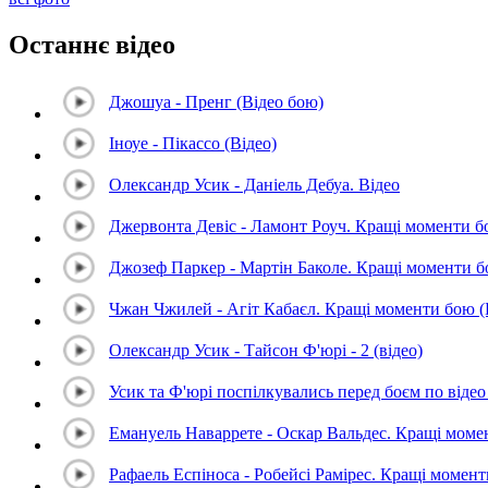
Останнє відео
Джошуа - Пренг (Відео бою)
Іноуе - Пікассо (Відео)
Олександр Усик - Даніель Дебуа. Відео
Джервонта Девіс - Ламонт Роуч. Кращі моменти 
Джозеф Паркер - Мартін Баколе. Кращі моменти 
Чжан Чжилей - Агіт Кабаєл. Кращі моменти бою 
Олександр Усик - Тайсон Ф'юрі - 2 (відео)
Усик та Ф'юрі поспілкувались перед боєм по відео 
Емануель Наваррете - Оскар Вальдес. Кращі мом
Рафаель Еспіноса - Робейсі Рамірес. Кращі момен