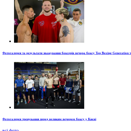
Фотогалерея та результати зважування боксерів вечора боксу Top Boxing Generation 
Фотогалерея тренування перед великим вечором боксу у Києві
всі фото