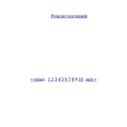
Розклад поєдинків
« назад
1
2
3
4
5
6
7
8
9
10
далі »