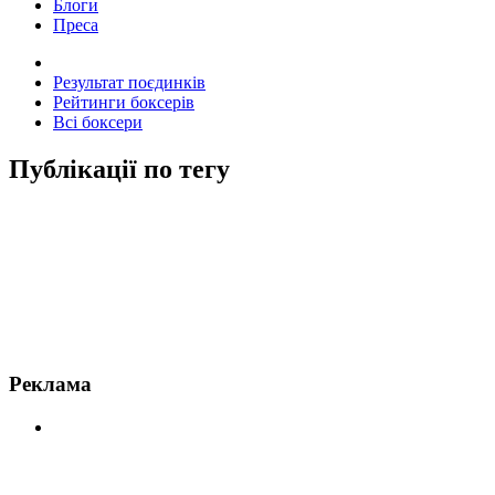
Блоги
Преса
Результат поєдинків
Рейтинги боксерів
Всі боксери
Публікації по тегу
Новини по Біллі Джо Сондерс
Реклама