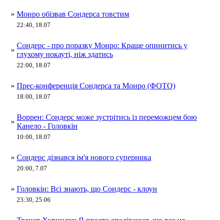
»
Монро обізвав Сондерса товстим
22:40, 18.07
Сондерс - про поразку Монро: Краще опинитись у
»
глухому нокауті, ніж здатись
22:00, 18.07
»
Прес-конференція Сондерса та Монро (ФОТО)
18:00, 18.07
Воррен: Сондерс може зустрітись із переможцем бою
»
Канело - Головкін
10:00, 18.07
»
Сондерс дізнався ім'я нового суперника
20:00, 7.07
»
Головкін: Всі знають, що Сондерс - клоун
23:30, 25.06