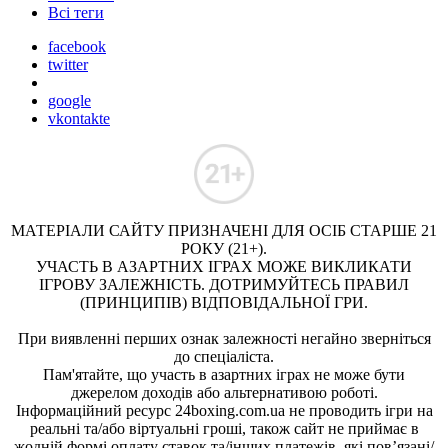
Всі теги
facebook
twitter
google
vkontakte
МАТЕРІАЛИ САЙТУ ПРИЗНАЧЕНІ ДЛЯ ОСІБ СТАРШЕ 21
РОКУ (21+).
УЧАСТЬ В АЗАРТНИХ ІГРАХ МОЖЕ ВИКЛИКАТИ
ІГРОВУ ЗАЛЕЖНІСТЬ. ДОТРИМУЙТЕСЬ ПРАВИЛ
(ПРИНЦИПІВ) ВІДПОВІДАЛЬНОЇ ГРИ.
При виявленні перших ознак залежності негайно зверніться
до спеціаліста.
Пам'ятайте, що участь в азартних іграх не може бути
джерелом доходів або альтернативою роботі.
Інформаційний ресурс 24boxing.com.ua не проводить ігри на
реальні та/або віртуальні гроші, також сайт не приймає в
жодній формі оплату ставок та/інших платежів, які пов’язані/