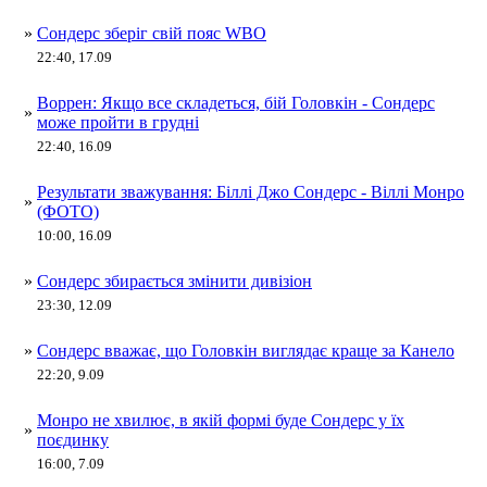
»
Сондерс зберіг свій пояс WBO
22:40, 17.09
Воррен: Якщо все складеться, бій Головкін - Сондерс
»
може пройти в грудні
22:40, 16.09
Результати зважування: Біллі Джо Сондерс - Віллі Монро
»
(ФОТО)
10:00, 16.09
»
Сондерс збирається змінити дивізіон
23:30, 12.09
»
Сондерс вважає, що Головкін виглядає краще за Канело
22:20, 9.09
Монро не хвилює, в якій формі буде Сондерс у їх
»
поєдинку
16:00, 7.09