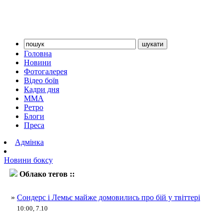
Головна
Новини
Фотогалерея
Відео боїв
Кадри дня
ММА
Ретро
Блоги
Преса
Адмінка
Новини боксу
Облако тегов ::
Біллі Джо Сондерс
»
Сондерс і Лемьє майже домовились про бій у твіттері
10:00, 7.10