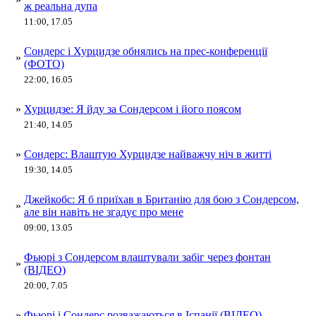
ж реальна дупа
11:00, 17.05
Сондерс і Хурцидзе обнялись на прес-конференції
»
(ФОТО)
22:00, 16.05
»
Хурцидзе: Я йду за Сондерсом і його поясом
21:40, 14.05
»
Сондерс: Влаштую Хурцидзе найважчу ніч в житті
19:30, 14.05
Джейкобс: Я б приїхав в Британію для бою з Сондерсом,
»
але він навіть не згадує про мене
09:00, 13.05
Фьюрі з Сондерсом влаштували забіг через фонтан
»
(ВІДЕО)
20:00, 7.05
»
Фьюрі і Сондерс розважаються в Іспанії (ВІДЕО)