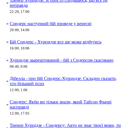
Тренер Хурцидзе: Я просто сподіваюся, що все це
»
неправда
22:20, 17.06
»
Сондерс наступний бій проведе у вересні
20:00, 14.06
»
Бій Сондерс - Хурцидзе все ще може відбутись
16:00, 10.06
»
Хурцидзе заарештований - бій з Сндерсом скасовано
08:40, 9.06
Дібелла - про бій Сондерс-Хурцидзе: Складно сказати,
»
хто більший псих
12:00, 1.06
Сондерс: Якби ви тільки знали, який Тайсон Фьюрі
»
насправді
12:00, 17.05
Тренер Хурцідзе - Сондерсу: Авто не знає твоєї мови, ти
»