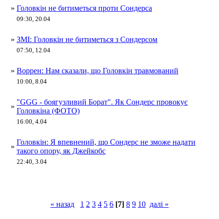
»
Головкін не битиметься проти Сондерса
09:30, 20.04
»
ЗМІ: Головкін не битиметься з Сондерсом
07:50, 12.04
»
Воррен: Нам сказали, що Головкін травмований
10:00, 8.04
"GGG - боягузливий Борат". Як Сондерс провокує
»
Головкіна (ФОТО)
16:00, 4.04
Головкін: Я впевнений, що Сондерс не зможе надати
»
такого опору, як Джейкобс
22:40, 3.04
« назад
1
2
3
4
5
6
[7]
8
9
10
далі »