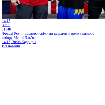
14:15
30/06
11348
Фредді Роуч поділився свіжими кадрами з тренувального
табору Менні Пак’яо
14:15, 30/06
Кадр дня
Всі новини