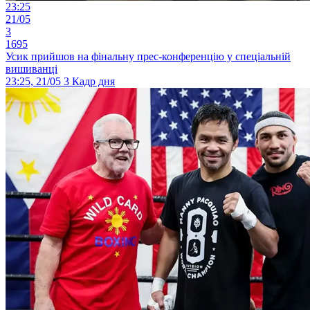
23:25
21/05
3
1695
Усик прийшов на фінальну прес-конференцію у спеціальній
вишиванці
23:25, 21/05
3
Кадр дня