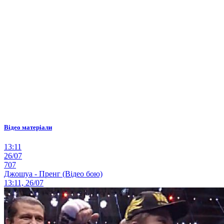
Відео матеріали
13:11
26/07
707
Джошуа - Пренг (Відео бою)
13:11, 26/07