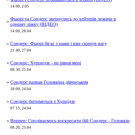
14:00, 2.05
Фьюрі та Сондерс звернулись до хейтерів лежачи в
»
одному ліжку (ВІДЕО)
14:00, 28.04
»
Сондерс: Фьюрі бігає з нами і вже скинув вагу
21:40, 27.04
»
Сондерс: Хурцидзе - не рівня мені
09:30, 25.04
»
Сондерс назвав Головкіна дівчиськом
18:00, 24.04
»
Сондерс битиметься з Хурцідзе
07:15, 24.04
»
Воррен: Сподіваємось воскресити бій Сондерс - Головкін
08:20, 23.04