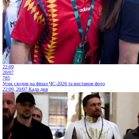
22:09
20/07
785
Усик сходив на фінал ЧС-2026 та виставив фото
22:09, 20/07
Кадр дня