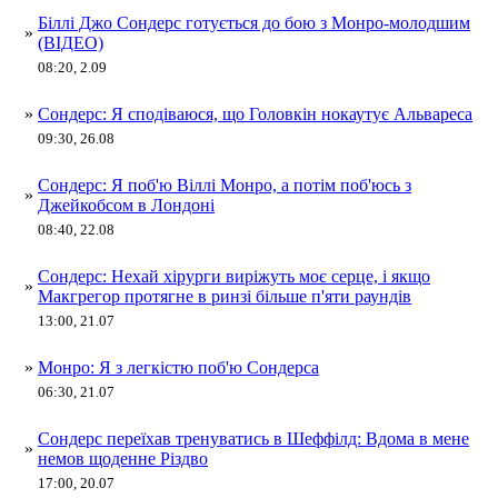
Біллі Джо Сондерс готується до бою з Монро-молодшим
»
(ВІДЕО)
08:20, 2.09
»
Сондерс: Я сподіваюся, що Головкін нокаутує Альвареса
09:30, 26.08
Сондерс: Я поб'ю Віллі Монро, а потім поб'юсь з
»
Джейкобсом в Лондоні
08:40, 22.08
Сондерс: Нехай хірурги виріжуть моє серце, і якщо
»
Макгрегор протягне в ринзі більше п'яти раундів
13:00, 21.07
»
Монро: Я з легкістю поб'ю Сондерса
06:30, 21.07
Сондерс переїхав тренуватись в Шеффілд: Вдома в мене
»
немов щоденне Різдво
17:00, 20.07