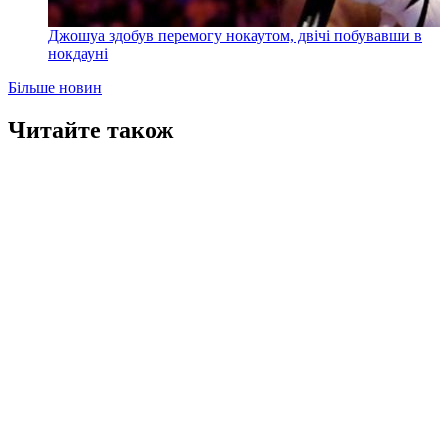
Джошуа здобув перемогу нокаутом, двічі побувавши в
нокдауні
Більше новин
Читайте також