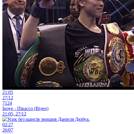
21:05
27/12
7124
Іноуе - Пікассо (Відео)
21:05, 27/12
02:27
20/07