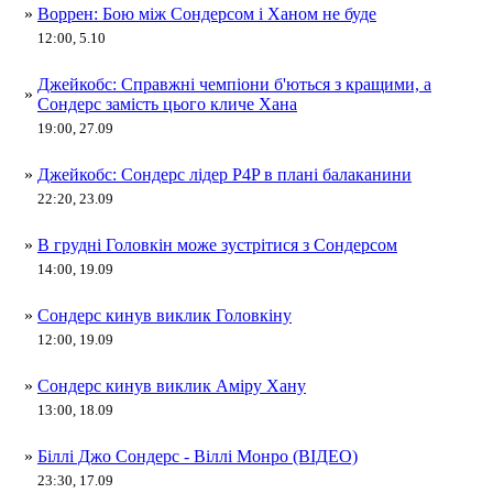
»
Воррен: Бою між Сондерсом і Ханом не буде
12:00, 5.10
Джейкобс: Справжні чемпіони б'ються з кращими, а
»
Сондерс замість цього кличе Хана
19:00, 27.09
»
Джейкобс: Сондерс лідер P4P в плані балаканини
22:20, 23.09
»
В грудні Головкін може зустрітися з Сондерсом
14:00, 19.09
»
Сондерс кинув виклик Головкіну
12:00, 19.09
»
Сондерс кинув виклик Аміру Хану
13:00, 18.09
»
Біллі Джо Сондерс - Віллі Монро (ВІДЕО)
23:30, 17.09