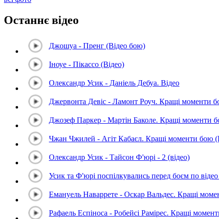
Останнє відео
Джошуа - Пренг (Відео бою)
Іноуе - Пікассо (Відео)
Олександр Усик - Даніель Дебуа. Відео
Джервонта Девіс - Ламонт Роуч. Кращі моменти 
Джозеф Паркер - Мартін Баколе. Кращі моменти 
Чжан Чжилей - Агіт Кабаєл. Кращі моменти бою 
Олександр Усик - Тайсон Ф'юрі - 2 (відео)
Усик та Ф'юрі поспілкувались перед боєм по відео 
Емануель Наваррете - Оскар Вальдес. Кращі мом
Рафаель Еспіноса - Робейсі Рамірес. Кращі момен