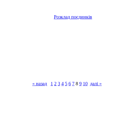
Розклад поєдинків
« назад
1
2
3
4
5
6
7
8
9
10
далі »