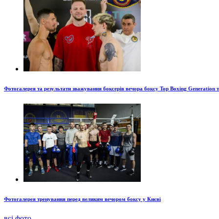
Фотогалерея та результати зважування боксерів вечора боксу Top Boxing Generation 
Фотогалерея тренування перед великим вечором боксу у Києві
всі фото