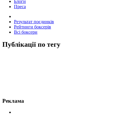
Блоги
Преса
Результат поєдинків
Рейтинги боксерів
Всі боксери
Публікації по тегу
Новини по Біллі Джо Сондерс
Реклама