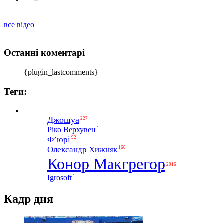
все відео
Останні коментарі
{plugin_lastcomments}
Теги:
Джошуа
227
1
Ріко Верхувен
Ф’юрі
92
Олександр Хижняк
166
Конор Макгрегор
2016
1
Igrosoft
Кадр дня