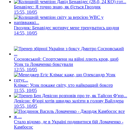
Бенавідес: Я точно знаю, як б'ється Гвоздик
15:55, 10/05
Гвоздик: Бенавідес мотивує мене тренуватись щодня
14:55, 10/05
Сосновський: Спортсмени на війні ллють кров, щоб
Усик та Ломаченко боксували
12:55, 10/05
Клімас: Усик покаже світу, хто найкращий боксер
11:55, 10/05
Девісон: Ф'юрі хотів швидко залізти в голову Вайлдера
10:55, 10/05
Стало відомо, де в Україні подивитися бій Ломаченко -
Камбосос