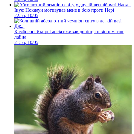
Інуе: Нокдаун мотивував мене в бою проти Нері
22:55, 10/05
Камбосос: Якщо Гарсія вживав допінг, то він шматок
лайна
21:55, 10/05