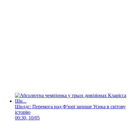
Шилдс: Перемога над Ф'юрі запише Усика в світову
історію
00:30, 10/05