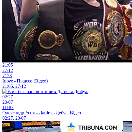
21:05
27/12
7128
Іноуе - Пікассо (Відео)
21:05, 27/12
02:27
20/07
11187
Олександр Усик - Даніель Дебуа. Відео
02:27, 20/07