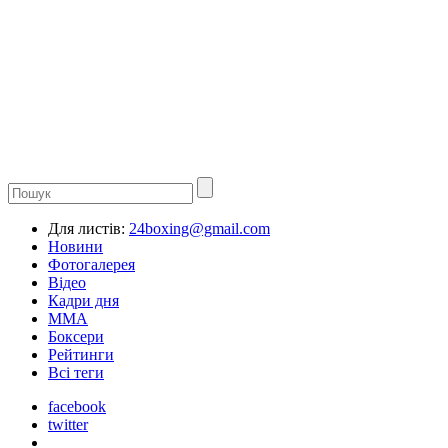
Для листів:
24boxing@gmail.com
Новини
Фотогалерея
Відео
Кадри дня
ММА
Боксери
Рейтинги
Всі теги
facebook
twitter