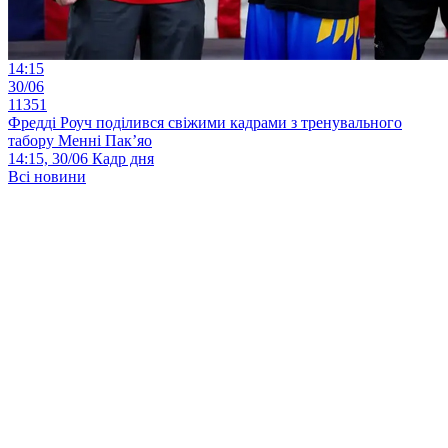
14:15
30/06
11351
Фредді Роуч поділився свіжими кадрами з тренувального
табору Менні Пак’яо
14:15, 30/06
Кадр дня
Всі новини