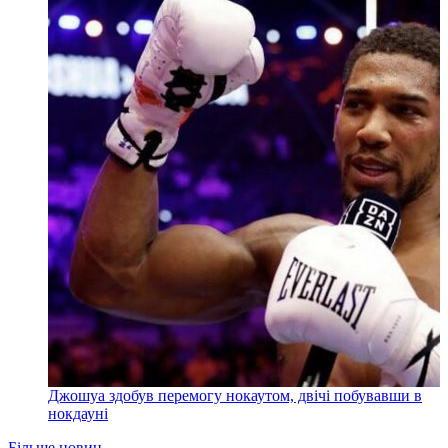
Джошуа здобув перемогу нокаутом, двічі побувавши в
нокдауні
Більше новин