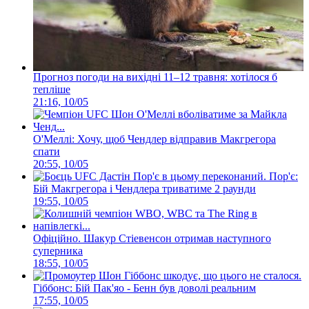
Прогноз погоди на вихідні 11–12 травня: хотілося б
тепліше
21:16, 10/05
О'Меллі: Хочу, щоб Чендлер відправив Макгрегора
спати
20:55, 10/05
Пор'є:
Бій Макгрегора і Чендлера триватиме 2 раунди
19:55, 10/05
Офіційно. Шакур Стіевенсон отримав наступного
суперника
18:55, 10/05
Гіббонс: Бій Пак'яо - Бенн був доволі реальним
17:55, 10/05