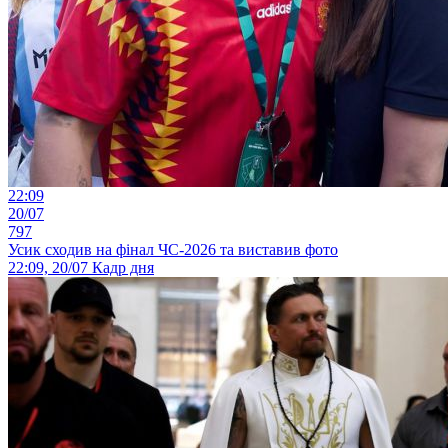
22:09
20/07
797
Усик сходив на фінал ЧС-2026 та виставив фото
22:09, 20/07
Кадр дня