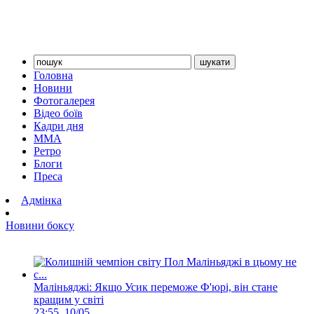
Головна
Новини
Фотогалерея
Відео боїв
Кадри дня
ММА
Ретро
Блоги
Преса
Адмінка
Новини боксу
Маліньяджі: Якщо Усик переможе Ф'юрі, він стане
кращим у світі
23:55, 10/05