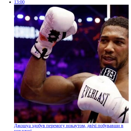
13:00
Джошуа здобув перемогу нокаутом, двічі побувавши в
нокдауні