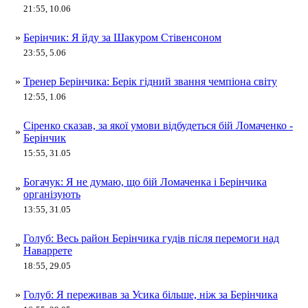
21:55, 10.06
»
Берінчик: Я йду за Шакуром Стівенсоном
23:55, 5.06
»
Тренер Берінчика: Берік гідний звання чемпіона світу
12:55, 1.06
Сіренко сказав, за якої умови відбудеться бій Ломаченко -
»
Берінчик
15:55, 31.05
Богачук: Я не думаю, що бій Ломаченка і Берінчика
»
організують
13:55, 31.05
Голуб: Весь район Берінчика гудів після перемоги над
»
Наваррете
18:55, 29.05
»
Голуб: Я переживав за Усика більше, ніж за Берінчика