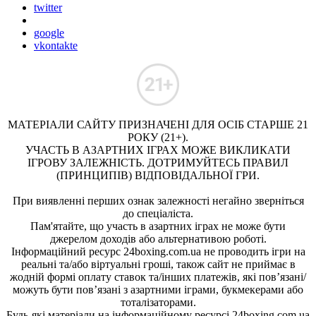
twitter
google
vkontakte
МАТЕРІАЛИ САЙТУ ПРИЗНАЧЕНІ ДЛЯ ОСІБ СТАРШЕ 21
РОКУ (21+).
УЧАСТЬ В АЗАРТНИХ ІГРАХ МОЖЕ ВИКЛИКАТИ
ІГРОВУ ЗАЛЕЖНІСТЬ. ДОТРИМУЙТЕСЬ ПРАВИЛ
(ПРИНЦИПІВ) ВІДПОВІДАЛЬНОЇ ГРИ.
При виявленні перших ознак залежності негайно зверніться
до спеціаліста.
Пам'ятайте, що участь в азартних іграх не може бути
джерелом доходів або альтернативою роботі.
Інформаційний ресурс 24boxing.com.ua не проводить ігри на
реальні та/або віртуальні гроші, також сайт не приймає в
жодній формі оплату ставок та/інших платежів, які пов’язані/
можуть бути пов’язані з азартними іграми, букмекерами або
тоталізаторами.
Будь-які матеріали на інформаційному ресурсі 24boxing.com.ua