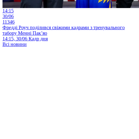
14:15
30/06
11346
Фредді Роуч поділився свіжими кадрами з тренувального
табору Менні Пак’яо
14:15, 30/06
Кадр дня
Всі новини