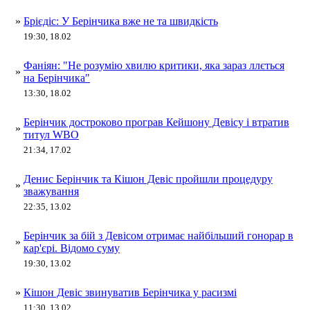
»
Брієдіс: У Берінчика вже не та швидкість
19:30, 18.02
Фаніян: "Не розумію хвилю критики, яка зараз ллється
»
на Берінчика"
13:30, 18.02
Берінчик достроково програв Кейшону Девісу і втратив
»
титул WBO
21:34, 17.02
Денис Берінчик та Кішон Девіс пройшли процедуру
»
зважування
22:35, 13.02
Берінчик за бій з Девісом отримає найбільший гонорар в
»
кар'єрі. Відомо суму
19:30, 13.02
»
Кішон Девіс звинуватив Берінчика у расизмі
11:30, 13.02