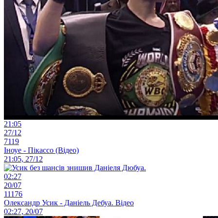
21:05
27/12
7119
Іноуе - Пікассо (Відео)
21:05, 27/12
02:27
20/07
11176
Олександр Усик - Даніель Дебуа. Відео
02:27, 20/07