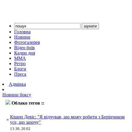
Головна
Новини
Фотогалерея
Відео боїв
Кадри дня
ММА
Ретро
Блоги
Преса
Адмінка
Новини боксу
Облако тегов ::
Денис Берінчик
Кішон Девіс: "Я відчував, що можу робити з Берінчиком
»
усе, що захочу"
13:30, 20.02