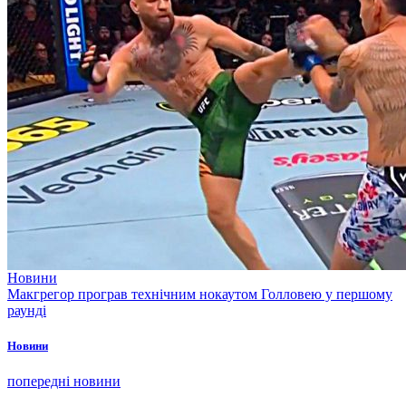
Новини
Макгрегор програв технічним нокаутом Голловею у першому
раунді
Новини
попередні новини