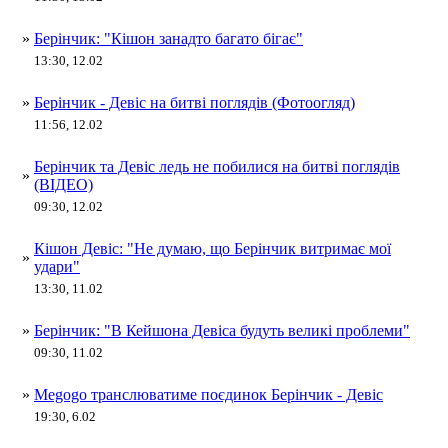
»
Берінчик: "Кішон занадто багато бігає"
13:30, 12.02
»
Берінчик - Девіс на битві поглядів (Фотоогляд)
11:56, 12.02
Берінчик та Девіс ледь не побилися на битві поглядів
»
(ВІДЕО)
09:30, 12.02
Кішон Девіс: "Не думаю, що Берінчик витримає мої
»
удари"
13:30, 11.02
»
Берінчик: "В Кейшона Девіса будуть великі проблеми"
09:30, 11.02
»
Megogo транслюватиме поєдинок Берінчик - Девіс
19:30, 6.02