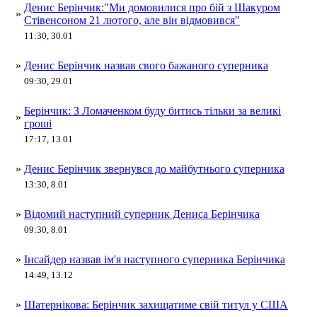
Денис Берінчик:"Ми домовилися про бій з Шакуром
»
Стівенсоном 21 лютого, але він відмовився"
11:30, 30.01
»
Денис Берінчик назвав свого бажаного суперника
09:30, 29.01
Берінчик: З Ломаченком буду битись тільки за великі
»
гроші
17:17, 13.01
»
Денис Берінчик звернувся до майбутнього суперника
13:30, 8.01
»
Відомий наступний суперник Дениса Берінчика
09:30, 8.01
»
Інсайдер назвав ім'я наступного суперника Берінчика
14:49, 13.12
»
Шатернікова: Берінчик захищатиме свій титул у США