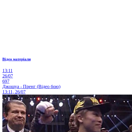
Відео матеріали
13:11
26/07
697
Джошуа - Пренг (Відео бою)
13:11, 26/07