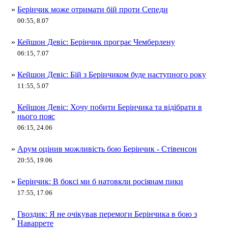
»
Берінчик може отримати бій проти Сепеди
00:55, 8.07
»
Кейшон Девіс: Берінчик програє Чемберлену
06:15, 7.07
»
Кейшон Девіс: Бій з Берінчиком буде наступного року
11:55, 5.07
Кейшон Девіс: Хочу побити Берінчика та відібрати в
»
нього пояс
06:15, 24.06
»
Арум оцінив можливість бою Берінчик - Стівенсон
20:55, 19.06
»
Берінчик: В боксі ми б натовкли росіянам пики
17:55, 17.06
Гвоздик: Я не очікував перемоги Берінчика в бою з
»
Наваррете