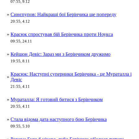
07:55, 9.12
»
Синєпупов: Найкращі бої Берінчика ще попереду
20:55, 4.12
»
Красюк спростував бій Берінчика проти Ноукса
09:55, 24.11
»
Кейшон Девіс: Зараз ми з Берінчиком дружимо
19:55, 8.11
Красюк: Наступні суперники Берінчика - це Мураталла і
»
Девіс
21:55, 4.11
»
Мураталла: Я готовий битися з Берінчиком
20:55, 4.11
»
Стала відома дата наступного бою Берінчика
09:55, 5.10