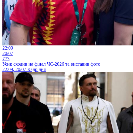
22:09
20/07
773
Усик сходив на фінал ЧС-2026 та виставив фото
22:09, 20/07
Кадр дня