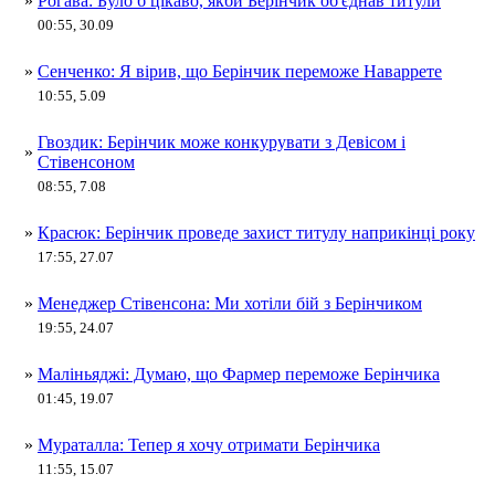
»
Рогава: Було б цікаво, якби Берінчик об'єднав титули
00:55, 30.09
»
Сенченко: Я вірив, що Берінчик переможе Наваррете
10:55, 5.09
Гвоздик: Берінчик може конкурувати з Девісом і
»
Стівенсоном
08:55, 7.08
»
Красюк: Берінчик проведе захист титулу наприкінці року
17:55, 27.07
»
Менеджер Стівенсона: Ми хотіли бій з Берінчиком
19:55, 24.07
»
Маліньяджі: Думаю, що Фармер переможе Берінчика
01:45, 19.07
»
Мураталла: Тепер я хочу отримати Берінчика
11:55, 15.07