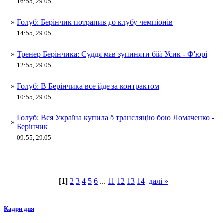
16:55, 29.05
»
Голуб: Берінчик потрапив до клубу чемпіонів
14:55, 29.05
»
Тренер Берінчика: Суддя мав зупиняти бій Усик - Ф'юрі
12:55, 29.05
»
Голуб: В Берінчика все йде за контрактом
10:55, 29.05
Голуб: Вся Україна купила б трансляцію бою Ломаченко -
»
Берінчик
09:55, 29.05
[1]
2
3
4
5
6
...
11
12
13
14
далі »
Кадри дня