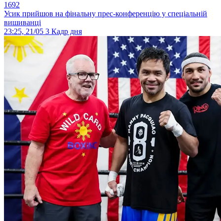
1692
Усик прийшов на фінальну прес-конференцію у спеціальній
вишиванці
23:25, 21/05
3
Кадр дня