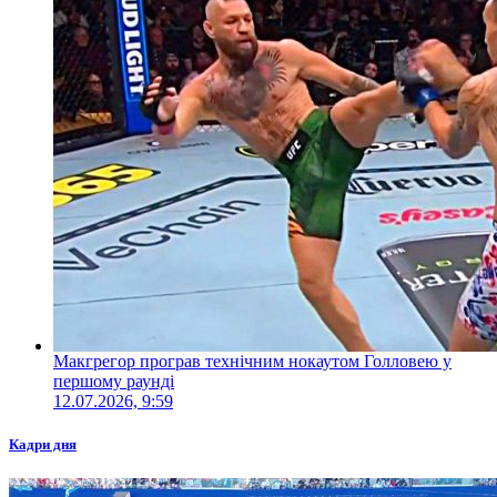
Макгрегор програв технічним нокаутом Голловею у
першому раунді
12.07.2026, 9:59
Кадри дня