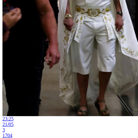
23:25
21/05
3
1704