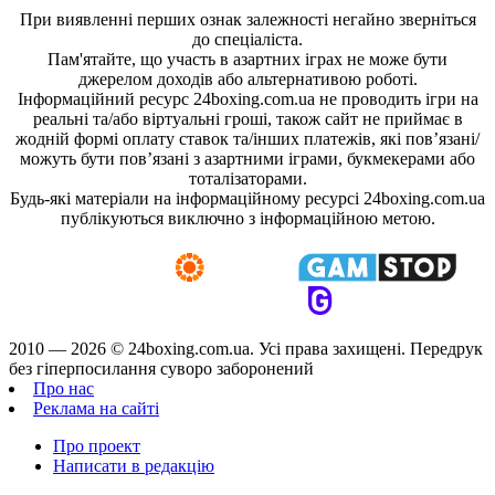
При виявленні перших ознак залежності негайно зверніться
до спеціаліста.
Пам'ятайте, що участь в азартних іграх не може бути
джерелом доходів або альтернативою роботі.
Інформаційний ресурс 24boxing.com.ua не проводить ігри на
реальні та/або віртуальні гроші, також сайт не приймає в
жодній формі оплату ставок та/інших платежів, які пов’язані/
можуть бути пов’язані з азартними іграми, букмекерами або
тоталізаторами.
Будь-які матеріали на інформаційному ресурсі 24boxing.com.ua
публікуються виключно з інформаційною метою.
2010 — 2026 ©
24boxing.com.ua.
Усi права захищенi. Передрук
без гіперпосилання суворо заборонений
Про нас
Реклама на сайті
Про проект
Написати в редакцію