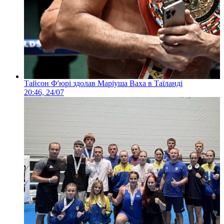
Тайсон Ф'юрі здолав Маріуша Ваха в Таїланді
20:46, 24/07