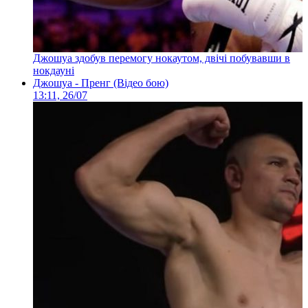
Джошуа здобув перемогу нокаутом, двічі побувавши в
нокдауні
Джошуа - Пренг (Відео бою)
13:11, 26/07