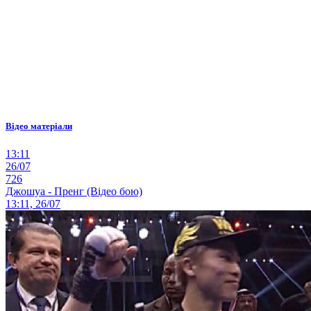
Відео матеріали
13:11
26/07
726
Джошуа - Пренг (Відео бою)
13:11, 26/07