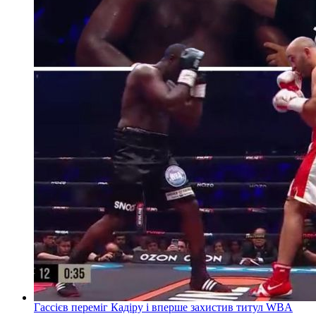
Гассієв переміг Кадіру і вперше захистив титул WBA