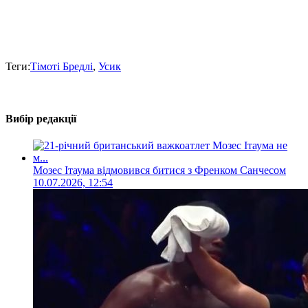
Теги:
Тімоті Бредлі
,
Усик
Вибір редакції
Мозес Ітаума відмовився битися з Френком Санчесом
10.07.2026, 12:54