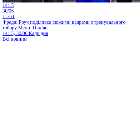
14:15
30/06
11351
Фредді Роуч поділився свіжими кадрами з тренувального
табору Менні Пак’яо
14:15, 30/06
Кадр дня
Всі новини