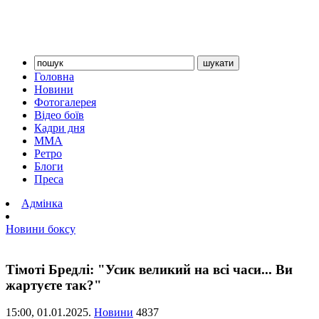
Головна
Новини
Фотогалерея
Відео боїв
Кадри дня
ММА
Ретро
Блоги
Преса
Адмінка
Новини боксу
Тімоті Бредлі: "Усик великий на всі часи... Ви
жартуєте так?"
15:00,
01.01.2025.
Новини
4837