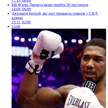
17:15, 06/08
Бій Ф’юрі-Джошуа може пройти 20 листопада
14:09, 06/08
Автомати Igrosoft, які досі тримають гравців у СНД-
казино
23:11, 02/08
13:00