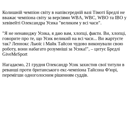
Колишній чемпіон світу в напівсередній вазі Тімоті Бредлі не
вважає чемпіона світу за версіями WBA, WBC, WBO та IBO у
хевівейті Олександра Усика "великим у всі часи".
"Я не ненавиджу Усика, я даю вам, хлопці, факти. Ви, хлопці,
говорите про те, що Усик великий на всі часи... Ви жартуєте
так? Леннокс Льюїс і Майк Тайсон чудово виконували свою
роботу, вони набагато розумніші за Усика!", – цитує Бредлі
GiveMeSport
Нагадаємо, 21 грудня Олександр Усик захистив свої титули в
реванші проти британського екс-чемпіона Тайсона Ф'юрі,
перемігши одноголосним рішенням суддів.