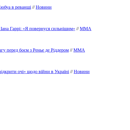
Дюбуа в реванші
//
Новини
 Іана Гаррі: «Я повернуся сильнішим»
//
ММА
гу перед боєм з Ренье де Ріддером
//
ММА
дкрити очі» щодо війни в Україні
//
Новини