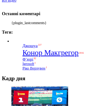
все відео
Останні коментарі
{plugin_lastcomments}
Теги:
Джошуа
227
Конор Макгрегор
2016
Ф’юрі
92
1
Igrosoft
1
Ріко Верхувен
Кадр дня