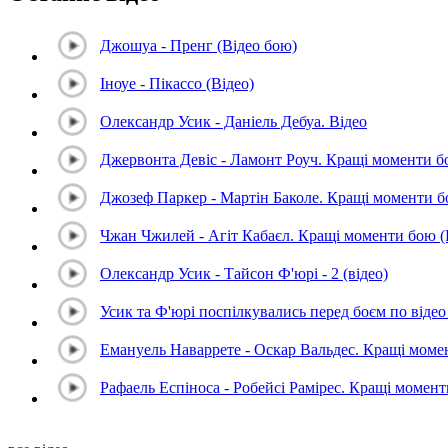
Джошуа - Пренг (Відео бою)
Іноуе - Пікассо (Відео)
Олександр Усик - Даніель Дебуа. Відео
Джервонта Девіс - Ламонт Роуч. Кращі моменти 
Джозеф Паркер - Мартін Баколе. Кращі моменти 
Чжан Чжилей - Агіт Кабаєл. Кращі моменти бою 
Олександр Усик - Тайсон Ф'юрі - 2 (відео)
Усик та Ф'юрі поспілкувались перед боєм по відео 
Емануель Наваррете - Оскар Вальдес. Кращі мом
Рафаель Еспіноса - Робейсі Рамірес. Кращі момен