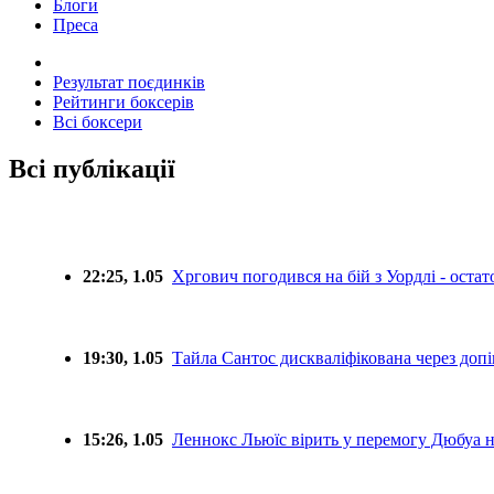
Блоги
Преса
Результат поєдинків
Рейтинги боксерів
Всі боксери
Всі публікації
22:25, 1.05
Хргович погодився на бій з Уордлі - оста
19:30, 1.05
Тайла Сантос дискваліфікована через допі
15:26, 1.05
Леннокс Льюїс вірить у перемогу Дюбуа н