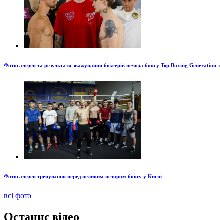
Фотогалерея та результати зважування боксерів вечора боксу Top Boxing Generation 
Фотогалерея тренування перед великим вечором боксу у Києві
всі фото
Останнє відео