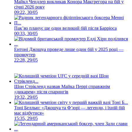
Майкл Чендлер викликав Конора Макгрегора на бій у
січні 2026 року
09:22, 30/05
Пак’яо планує ще один великий бій після Барріоса
00:33, 30/05
Ентоні Джошуа проведе лише один бій у 2025 році —
промоутер
22:28, 29/05
Шон Стрікленд назвав Майка Перрі справжнім
«дикарем» після спарингів
19:32, 29/05
Тоні Беллью: «Джошуа та Ф’юрі — легенди, і їхній бій
має відбутися»
15:35, 29/05