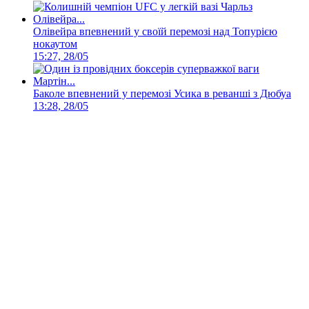
Олівейра впевнений у своїй перемозі над Топурією
нокаутом
15:27, 28/05
Баколе впевнений у перемозі Усика в реванші з Дюбуа
13:28, 28/05