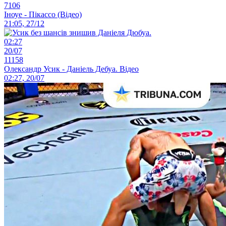
7106
Іноуе - Пікассо (Відео)
21:05, 27/12
02:27
20/07
11158
Олександр Усик - Даніель Дебуа. Відео
02:27, 20/07