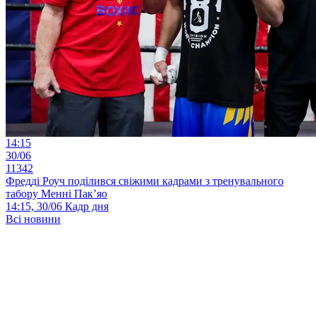
14:15
30/06
11342
Фредді Роуч поділився свіжими кадрами з тренувального
табору Менні Пак’яо
14:15, 30/06
Кадр дня
Всі новини