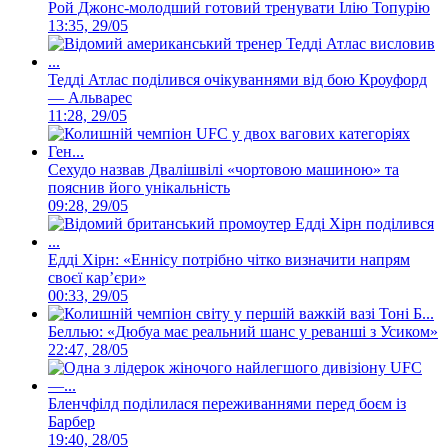
Рой Джонс-молодший готовий тренувати Ілію Топурію
13:35, 29/05
Тедді Атлас поділився очікуваннями від бою Кроуфорд
— Альварес
11:28, 29/05
Сехудо назвав Двалішвілі «чортовою машиною» та
пояснив його унікальність
09:28, 29/05
Едді Хірн: «Еннісу потрібно чітко визначити напрям
своєї карʼєри»
00:33, 29/05
Беллью: «Дюбуа має реальний шанс у реванші з Усиком»
22:47, 28/05
Бленчфілд поділилася переживаннями перед боєм із
Барбер
19:40, 28/05