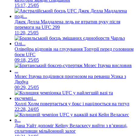
15:17, 25/05
Джек Делла Маддалена ледь не втратив руку після
перемоги на UFC 299
11:20, 25/05
Олівейра відповів на глузування Топурії перед головним
боєм UFC
09:18, 25/05
Мозес Ітаума поділився прогнозом на реванш Усика з
Дюбуа
00:29, 25/05
Холлі Холм повертається у бокс і націлюється на титул
22:28, 24/05
Дана Уайт допоміг Кейну Веласкесу вийти з в’язниці,
сплативши мільйонний залог