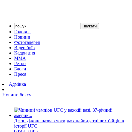
Головна
Новини
Фотогалерея
Відео боїв
Кадри дня
ММА
Ретро
Блоги
Преса
Адмінка
Новини боксу
Джон Джонс назвав чотирьох найвидатніших бійців в
історії UFC
00:43, 31/05