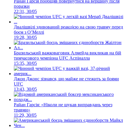
Райан Гарсія пообіцяв повернутися на вершину після
поразки
22:31, 30/05
Двалішвілі здивований реакцією на свою травму перед
боєм з О’Меллі
19:28, 30/05
Бразильський важковаговик Алмейда викликав на бій
тимчасового чемпіона UFC Аспіналла
15:35, 30/05
Джон Джонс зізнався, що майже не стежить за боями
UFC
13:43, 30/05
Райан Гарсія: «Ніколи не шукав виправдань через
травми»
11:29, 30/05