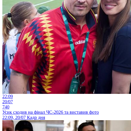
22:09
20/07
740
Усик сходив на фінал ЧС-2026 та виставив фото
22:09, 20/07
Кадр дня