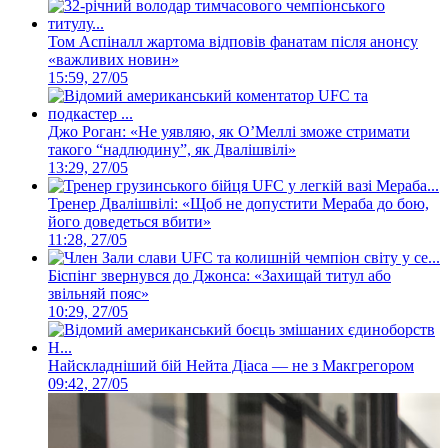
Том Аспіналл жартома відповів фанатам після анонсу
«важливих новин»
15:59, 27/05
Джо Роган: «Не уявляю, як О’Меллі зможе стримати
такого “надлюдину”, як Двалішвілі»
13:29, 27/05
Тренер Двалішвілі: «Щоб не допустити Мераба до бою,
його доведеться вбити»
11:28, 27/05
Біспінг звернувся до Джонса: «Захищай титул або
звільняй пояс»
10:29, 27/05
Найскладніший бій Нейта Діаса — не з Макгрегором
09:42, 27/05