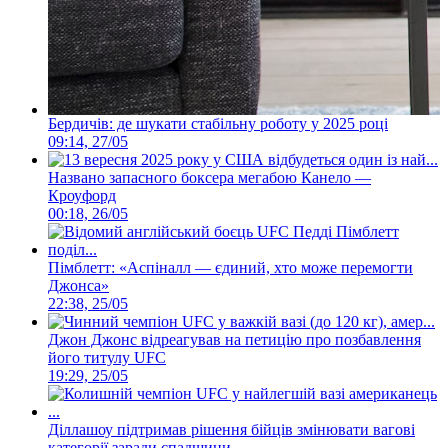
Бердичів: де шукати стабільну роботу у 2025 році
09:14, 27/05
Названо запасного боксера мегабою Канело —
Кроуфорд
00:18, 26/05
Пімблетт: «Аспіналл — єдиний, хто може перемогти
Джонса»
22:38, 25/05
Джон Джонс відреагував на петицію про позбавлення
його титулу UFC
19:29, 25/05
Діллашоу підтримав рішення бійців змінювати вагові
категорії заради спадщини