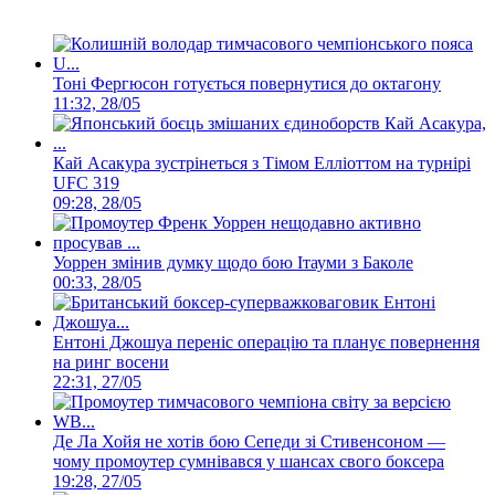
Тоні Фергюсон готується повернутися до октагону
11:32, 28/05
Кай Асакура зустрінеться з Тімом Елліоттом на турнірі
UFC 319
09:28, 28/05
Уоррен змінив думку щодо бою Ітауми з Баколе
00:33, 28/05
Ентоні Джошуа переніс операцію та планує повернення
на ринг восени
22:31, 27/05
Де Ла Хойя не хотів бою Сепеди зі Стивенсоном —
чому промоутер сумнівався у шансах свого боксера
19:28, 27/05