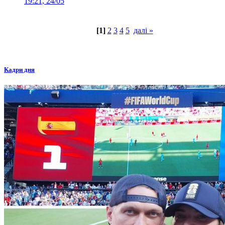
19:21, 24/05
[1]
2
3
4
5
далі »
Кадри дня