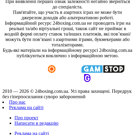
При виявленні перших ознак залежності негайно зверніться
до спеціаліста.
Пам'ятайте, що участь в азартних іграх не може бути
джерелом доходів або альтернативою роботі.
Інформаційний ресурс 24boxing.com.ua не проводить ігри на
реальні та/або віртуальні гроші, також сайт не приймає в
жодній формі оплату ставок та/інших платежів, які пов’язані/
можуть бути пов’язані з азартними іграми, букмекерами або
тоталізаторами.
Будь-які матеріали на інформаційному ресурсі 24boxing.com.ua
публікуються виключно з інформаційною метою.
2010 — 2026 ©
24boxing.com.ua.
Усi права захищенi. Передрук
без гіперпосилання суворо заборонений
Про нас
Реклама на сайті
Про проект
Написати в редакцію
Реклама на сайті