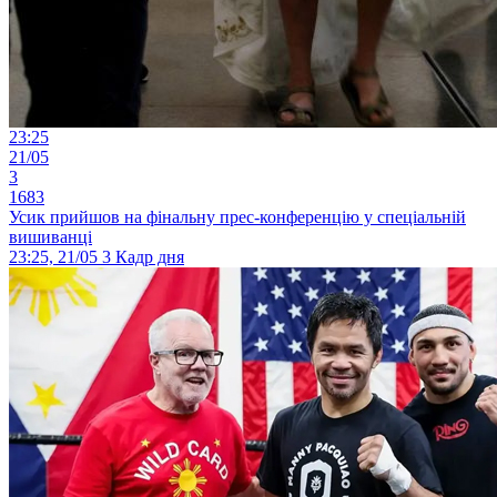
23:25
21/05
3
1683
Усик прийшов на фінальну прес-конференцію у спеціальній
вишиванці
23:25, 21/05
3
Кадр дня