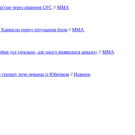
ар'єри через рішення UFC
//
ММА
 Харрісон перед титульним боєм
//
ММА
обив усе ідеально, але цього виявилося замало»
//
ММА
е спершу хоче реванш із Юбенком
//
Новини