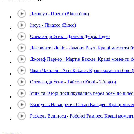
Джошуа - Пренг (Відео бою)
Іноуе - Пікассо (Відео)
Олександр Усик - Даніель Дебуа. Відео
Джервонта Девіс - Ламонт Роуч. Кращі моменти 
Джозеф Паркер - Мартін Баколе. Кращі моменти 
Чжан Чжилей - Агіт Кабаєл. Кращі моменти бою 
Олександр Усик - Тайсон Ф'юрі - 2 (відео)
Усик та Ф'юрі поспілкувались перед боєм по відео 
Емануель Наваррете - Оскар Вальдес. Кращі мом
Рафаель Еспіноса - Робейсі Рамірес. Кращі момен