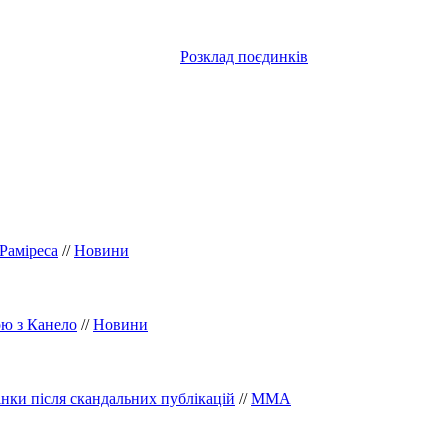
Розклад поєдинків
Раміреса
//
Новини
ою з Канело
//
Новини
інки після скандальних публікацій
//
ММА