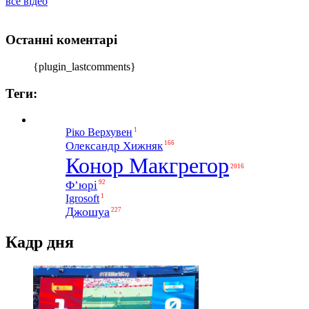
все відео
Останні коментарі
{plugin_lastcomments}
Теги:
1
Ріко Верхувен
Олександр Хижняк
166
Конор Макгрегор
2016
Ф’юрі
92
1
Igrosoft
Джошуа
227
Кадр дня