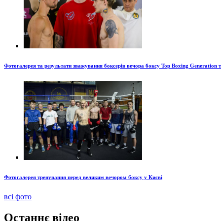
Фотогалерея та результати зважування боксерів вечора боксу Top Boxing Generation 
Фотогалерея тренування перед великим вечором боксу у Києві
всі фото
Останнє відео