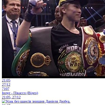
21:05
27/12
7107
Іноуе - Пікассо (Відео)
21:05, 27/12