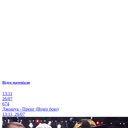
Відео матеріали
13:11
26/07
674
Джошуа - Пренг (Відео бою)
13:11, 26/07