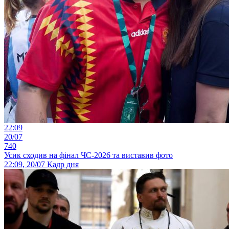
22:09
20/07
740
Усик сходив на фінал ЧС-2026 та виставив фото
22:09, 20/07
Кадр дня