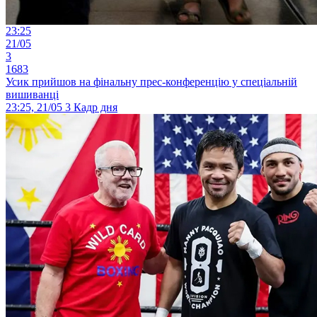
23:25
21/05
3
1683
Усик прийшов на фінальну прес-конференцію у спеціальній
вишиванці
23:25, 21/05
3
Кадр дня