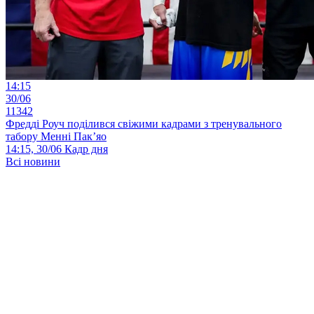
14:15
30/06
11342
Фредді Роуч поділився свіжими кадрами з тренувального
табору Менні Пак’яо
14:15, 30/06
Кадр дня
Всі новини