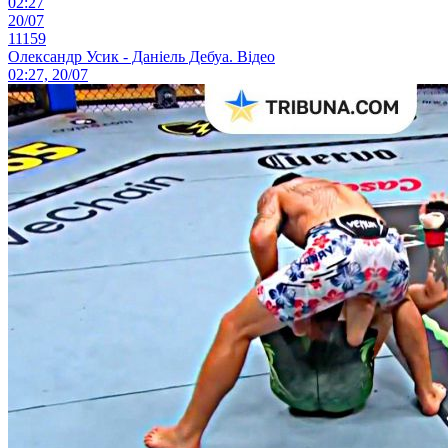
02:27
20/07
11159
Олександр Усик - Даніель Дебуа. Відео
02:27, 20/07