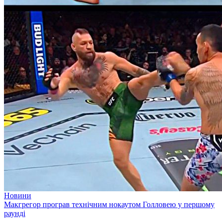
Новини
Макгрегор програв технічним нокаутом Голловею у першому
раунді