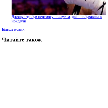
Джошуа здобув перемогу нокаутом, двічі побувавши в
нокдауні
Більше новин
Читайте також