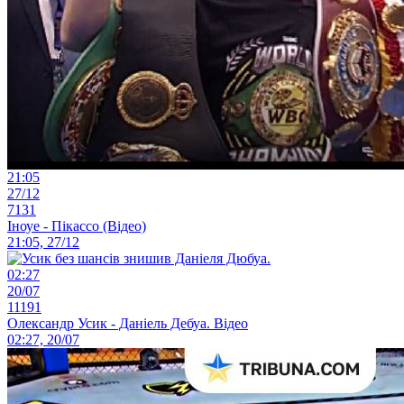
21:05
27/12
7131
Іноуе - Пікассо (Відео)
21:05, 27/12
02:27
20/07
11191
Олександр Усик - Даніель Дебуа. Відео
02:27, 20/07