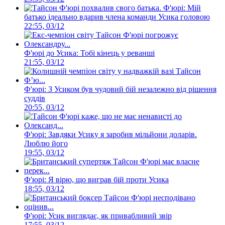
Ф'юрі: Мій
батько ідеально вдарив члена команди Усика головою
22:55, 03/12
Ф'юрі до Усика: Тобі кінець у реванші
21:55, 03/12
Ф'юрі: З Усиком був чудовий бій незалежно від рішення
суддів
20:55, 03/12
Ф'юрі: Завдяки Усику я заробив мільйони доларів.
Люблю його
19:55, 03/12
Ф'юрі: Я вірю, що виграв бій проти Усика
18:55, 03/12
Ф'юрі: Усик виглядає, як привабливий звір
17:55, 03/12