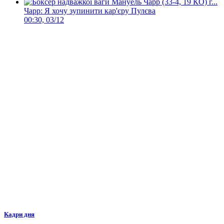
Чарр: Я хочу зупинити кар'єру Пулєва
00:30, 03/12
Кадри дня