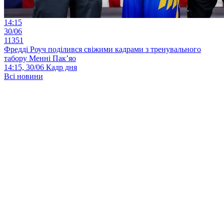
14:15
30/06
11351
Фредді Роуч поділився свіжими кадрами з тренувального
табору Менні Пак’яо
14:15, 30/06
Кадр дня
Всі новини