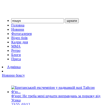
Головна
Новини
Фотогалерея
Відео боїв
Кадри дня
ММА
Ретро
Блоги
Преса
Адмінка
Новини боксу
Ф'юрі: Не треба мені шукати виправдань за поразку від
Усика
23:55, 03/12