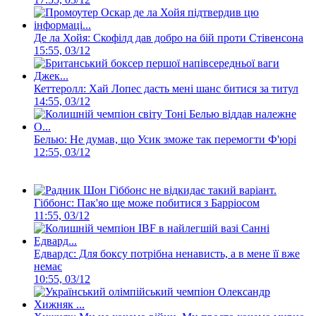
Де ла Хойя: Скофілд дав добро на бій проти Стівенсона
15:55, 03/12
Кеттеролл: Хай Лопес дасть мені шанс битися за титул
14:55, 03/12
Белью: Не думав, що Усик зможе так перемогти Ф'юрі
12:55, 03/12
Гіббонс: Пак'яо ще може побитися з Барріосом
11:55, 03/12
Едвардс: Для боксу потрібна ненависть, а в мене її вже
немає
10:55, 03/12