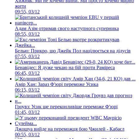
Хижняк: Ми не хочемо війни. Ми просто хочемо мирно
жити
09:55, 03/12
Адам Азім отримав свого наступного суперника
08:55, 03/12
Белью: Прикро, що Джейк Пол націлюється на дідусів
07:55, 03/12
Бенавідес: Я дуже чекаю на бій проти Раміреса
06:45, 03/12
Амір Хан: Зараз Ф'юрі переможе Усика
06:15, 03/12
Гроувз: Усик ще переконливіше переможе Ф'юрі
01:45, 03/12
Джошуа вийде на переможця бою Чжилей - Кабаєл
00:55, 03/12