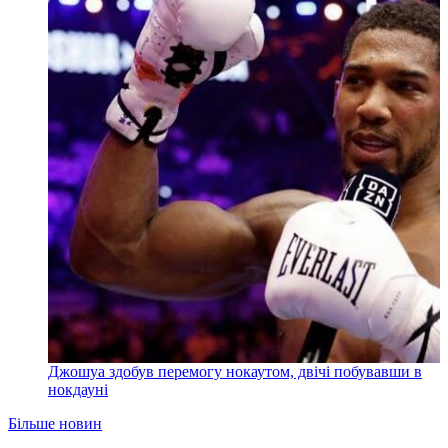
Джошуа здобув перемогу нокаутом, двічі побувавши в
нокдауні
Більше новин