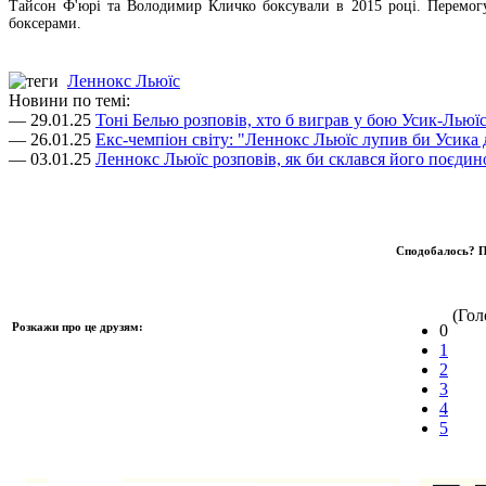
Тайсон Ф'юрі та Володимир Кличко боксували в 2015 році. Перемогу
боксерами.
Леннокс Льюїс
Новини по темі:
— 29.01.25
Тоні Белью розповів, хто б виграв у бою Усик-Льюї
— 26.01.25
Екс-чемпіон світу: "Леннокс Льюїс лупив би Усика 
— 03.01.25
Леннокс Льюїс розповів, як би склався його поєди
Сподобалось? П
(Голо
Розкажи про це друзям:
0
1
2
3
4
5