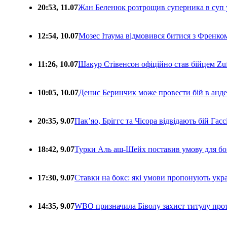
20:53, 11.07
Жан Беленюк розтрощив суперника в суп
12:54, 10.07
Мозес Ітаума відмовився битися з Френко
11:26, 10.07
Шакур Стівенсон офіційно став бійцем Zuf
10:05, 10.07
Денис Беринчик може провести бій в анде
20:35, 9.07
Пакʼяо, Бріггс та Чісора відвідають бій Гас
18:42, 9.07
Турки Аль аш-Шейх поставив умову для бо
17:30, 9.07
Ставки на бокс: які умови пропонують укра
14:35, 9.07
WBO призначила Біволу захист титулу про