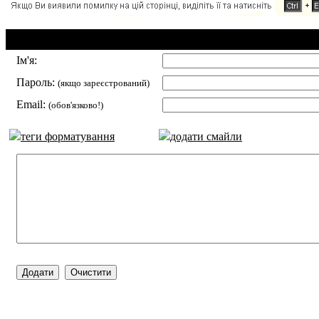
Додавання коментаря:
Ім'я:
Пароль:
(якщо зареєстрований)
Email:
(обов'язково!)
теги форматування
додати смайли