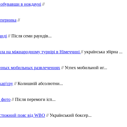
побувавши в нокдауні
//
уперника
//
анді
// Після семи раундів...
ила на міжнародному турнірі в Німеччині
// українська збірна ...
нных мобильных развлечениях
// Успех мобильной иг...
кар'єру
// Колишній абсолютни...
в фото
// Після перемоги ісп...
рестижний пояс від WBO
// Український боксер...