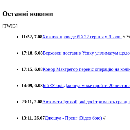
Останні новини
[TWIG]
11:52, 7.08
Хижняк проведе бій 22 серпня у Львові
// У
17:18, 6.08
Верховен поставив Усику ультиматум щодо
17:15, 6.08
Конор Макгрегор переніс операцію на колін
14:09, 6.08
Бій Ф’юрі-Джошуа може пройти 20 листоп
23:11, 2.08
Автомати Igrosoft, які досі тримають гравц
13:11, 26.07
Джошуа - Пренг (Відео бою)
//