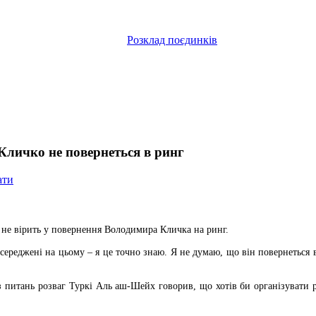
Розклад поєдинків
Кличко не повернеться в ринг
ати
 не вірить у повернення Володимира Кличка на ринг.
зосереджені на цьому – я це точно знаю. Я не думаю, що він повернеться 
ї з питань розваг Туркі Аль аш-Шейх говорив, що хотів би організуват