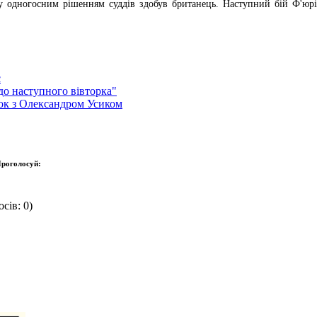
 одногосним рішенням суддів здобув британець. Наступний бій Ф'юрі
с
до наступного вівторка"
нок з Олександром Усиком
роголосуй:
сів: 0)