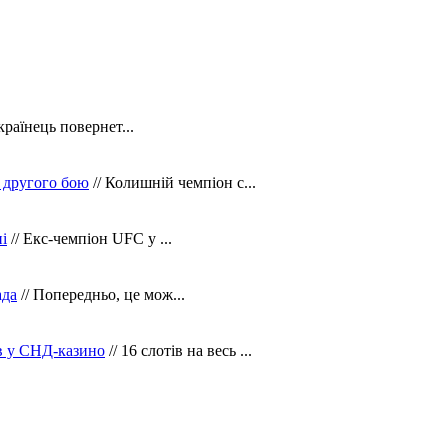
країнець повернет...
 другого бою
// Колишній чемпіон с...
і
// Екс-чемпіон UFC у ...
ада
// Попередньо, це мож...
ів у СНД-казино
// 16 слотів на весь ...