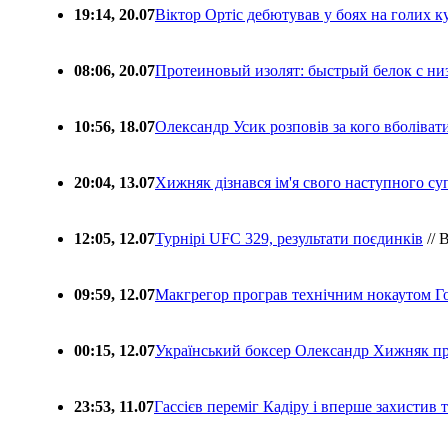
19:14, 20.07
Віктор Ортіс дебютував у боях на голих 
08:06, 20.07
Протеиновый изолят: быстрый белок с ни
10:56, 18.07
Олександр Усик розповів за кого вболіва
20:04, 13.07
Хижняк дізнався ім'я свого наступного с
12:05, 12.07
Турнірі UFC 329, результати поєдинків
// 
09:59, 12.07
Макгрегор програв технічним нокаутом Г
00:15, 12.07
Український боксер Олександр Хижняк пр
23:53, 11.07
Гассієв переміг Кадіру і вперше захистив