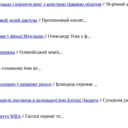
кулаках і покинув ринг з жорсткою травмою обличчя
// 39-річний 
зкой долей лактозы
// Протеиновый изолят...
тиме у фіналі Мундіалю
// Олександр Усик у ф...
уперника
// Олімпійський чемпі...
В головному бою ве...
олловею у першому раунді
// Ірландець отримав ...
оведе поєдинок в андеркарді бою Ентоні Джошуа
// Суперник укр
 титул WBA
// Гассієв переміг те...