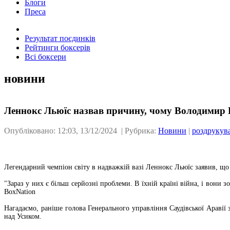
Блоги
Преса
Результат поєдинків
Рейтинги боксерів
Всі боксери
новини
Леннокс Льюїс назвав причину, чому Володимир 
Опубліковано: 12:03, 13/12/2024 | Рубрика:
Новини
|
роздрукув
Легендарний чемпіон світу в надважкій вазі Леннокс Льюїс заявив, що
"Зараз у них є більш серйозні проблеми. В їхній країні війна, і вони 
BoxNation
Нагадаємо, раніше голова Генерального управління Саудівської Араві
над Усиком.