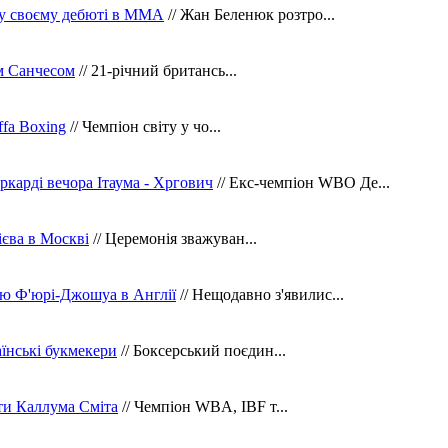
 у своєму дебюті в ММА
// Жан Беленюк розтро...
м Санчесом
// 21-річний британсь...
fa Boxing
// Чемпіон світу у чо...
ркарді вечора Ітаума - Хргович
// Екс-чемпіон WBO Де...
сієва в Москві
// Церемонія зважуван...
ю Ф'юрі-Джошуа в Англії
// Нещодавно з'явилис...
їнські букмекери
// Боксерський поєдин...
ти Каллума Сміта
// Чемпіон WBA, IBF т...