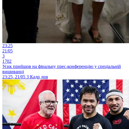
23:25
21/05
3
1702
Усик прийшов на фінальну прес-конференцію у спеціальній
вишиванці
23:25, 21/05
3
Кадр дня