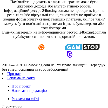
Пам'ятайте, що участь в азартних іграх не може бути
джерелом доходів або альтернативою роботі.
Інформаційний ресурс 24boxing.com.ua не проводить ігри на
реальні та/або віртуальні гроші, також сайт не приймає в
жодній формі оплату ставок та/інших платежів, які пов’язані/
можуть бути пов’язані з азартними іграми, букмекерами або
тоталізаторами.
Будь-які матеріали на інформаційному ресурсі 24boxing.com.ua
публікуються виключно з інформаційною метою.
2010 — 2026 ©
24boxing.com.ua.
Усi права захищенi. Передрук
без гіперпосилання суворо заборонений
Про нас
Реклама на сайті
Про проект
Написати в редакцію
Реклама на сайті
Лічильники