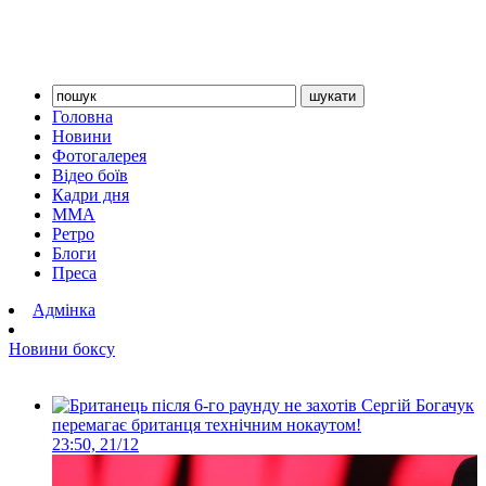
Головна
Новини
Фотогалерея
Відео боїв
Кадри дня
ММА
Ретро
Блоги
Преса
Адмінка
Новини боксу
Сергій Богачук
перемагає британця технічним нокаутом!
23:50, 21/12