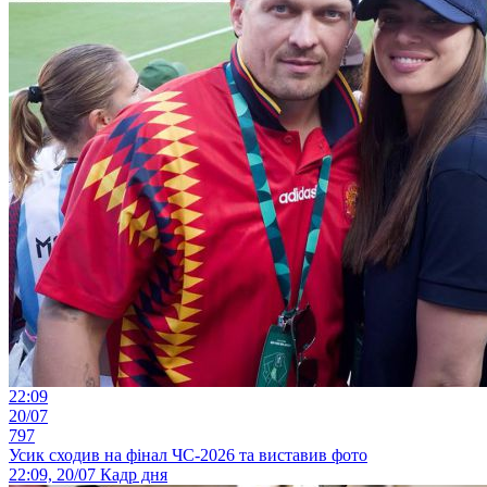
22:09
20/07
797
Усик сходив на фінал ЧС-2026 та виставив фото
22:09, 20/07
Кадр дня