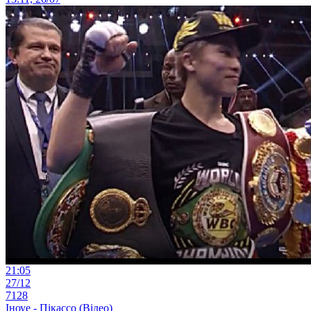
21:05
27/12
7128
Іноуе - Пікассо (Відео)