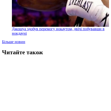
Джошуа здобув перемогу нокаутом, двічі побувавши в
нокдауні
Більше новин
Читайте також