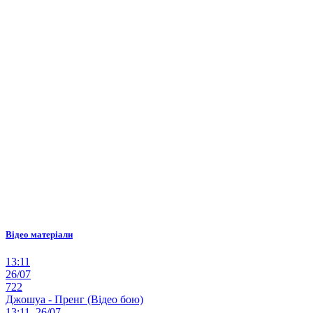
Відео матеріали
13:11
26/07
722
Джошуа - Пренг (Відео бою)
13:11, 26/07