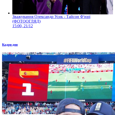
Зважування Олександр Усик - Тайсон Ф'юрі
(ФОТООГЛЯД)
15:00, 21/12
Кадри дня