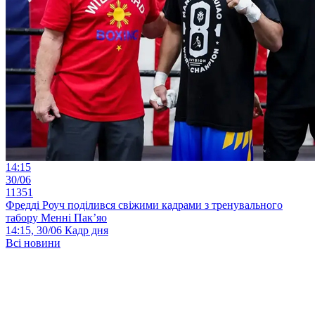
14:15
30/06
11351
Фредді Роуч поділився свіжими кадрами з тренувального
табору Менні Пак’яо
14:15, 30/06
Кадр дня
Всі новини