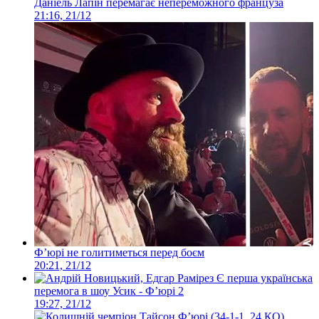
Даніель Лапін перемагає непереможного француза
21:16, 21/12
Ф’юрі не голитиметься перед боєм
20:21, 21/12
Є перша українська
перемога в шоу Усик - Ф’юрі 2
19:27, 21/12