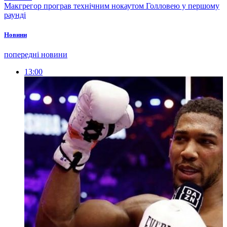
Макгрегор програв технічним нокаутом Голловею у першому
раунді
Новини
попередні новини
13:00