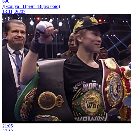
690
Джошуа - Пренг (Відео бою)
13:11, 26/07
21:05