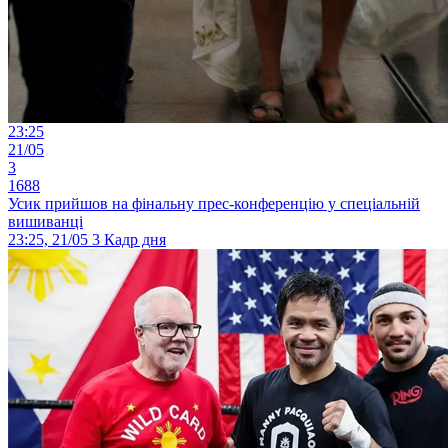
23:25
21/05
3
1688
Усик прийшов на фінальну прес-конференцію у спеціальній
вишиванці
23:25, 21/05
3
Кадр дня