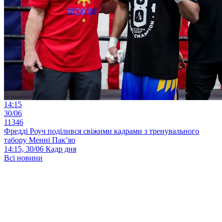
14:15
30/06
11346
Фредді Роуч поділився свіжими кадрами з тренувального
табору Менні Пак’яо
14:15, 30/06
Кадр дня
Всі новини