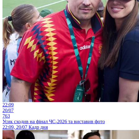
22:09
20/07
763
Усик сходив на фінал ЧС-2026 та виставив фото
22:09, 20/07
Кадр дня