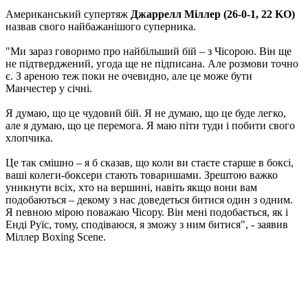
Американський супертяж
Джаррелл Міллер (26-0-1, 22 KO)
назвав свого найбажанішого суперника.
"Ми зараз говоримо про найбільший бій – з Чісорою. Він ще
не підтверджений, угода ще не підписана. Але розмови точно
є. З ареною теж поки не очевидно, але це може бути
Манчестер у січні.
Я думаю, що це чудовий бій. Я не думаю, що це буде легко,
але я думаю, що це перемога. Я маю піти туди і побити свого
хлопчика.
Це так смішно – я б сказав, що коли ви стаєте старше в боксі,
ваші колеги-боксери стають товаришами. Зрештою важко
уникнути всіх, хто на вершині, навіть якщо вони вам
подобаються – декому з нас доведеться битися один з одним.
Я певною мірою поважаю Чісору. Він мені подобається, як і
Енді Руїс, тому, сподіваюся, я зможу з ним битися", - заявив
Міллер Boxing Scene.