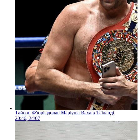
Тайсон Ф'юрі здолав Маріуша Ваха в Таїланді
20:46, 24/07