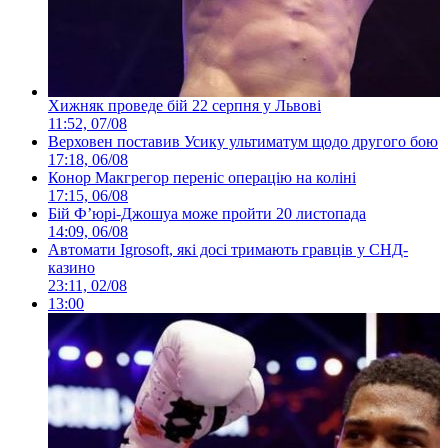
Хижняк проведе бій 22 серпня у Львові
11:52, 07/08
Верховен поставив Усику ультиматум щодо другого бою
17:18, 06/08
Конор Макгрегор переніс операцію на коліні
17:15, 06/08
Бій Ф’юрі-Джошуа може пройти 20 листопада
14:09, 06/08
Автомати Igrosoft, які досі тримають гравців у СНД-
казино
23:11, 02/08
13:00