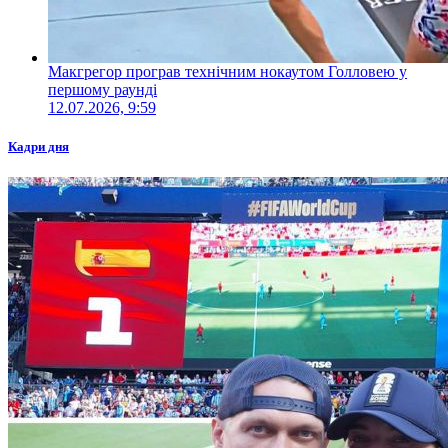
Макгрегор програв технічним нокаутом Голловею у
першому раунді
12.07.2026, 9:59
Кадри дня