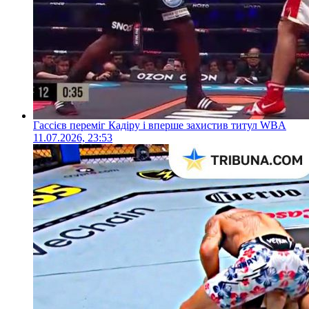
Гассієв переміг Кадіру і вперше захистив титул WBA
11.07.2026, 23:53