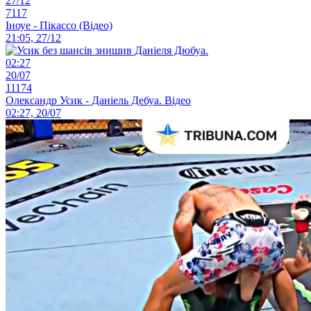
27/12
7117
Іноуе - Пікассо (Відео)
21:05, 27/12
02:27
20/07
11174
Олександр Усик - Даніель Дебуа. Відео
02:27, 20/07