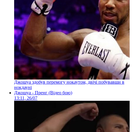
Джошуа здобув перемогу нокаутом, двічі побувавши в
нокдауні
Джошуа - Пренг (Відео бою)
13:11, 26/07