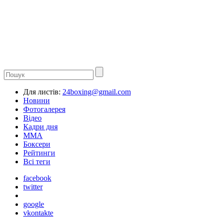
Для листів:
24boxing@gmail.com
Новини
Фотогалерея
Відео
Кадри дня
ММА
Боксери
Рейтинги
Всі теги
facebook
twitter
google
vkontakte