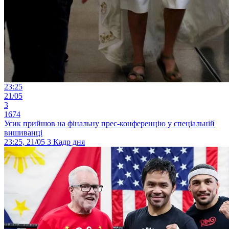
23:25
21/05
3
1674
Усик прийшов на фінальну прес-конференцію у спеціальній
вишиванці
23:25, 21/05
3
Кадр дня