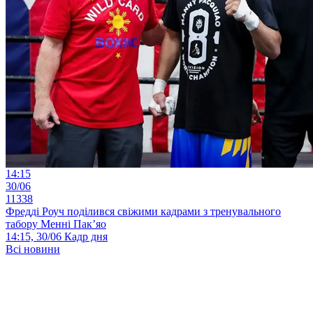
14:15
30/06
11338
Фредді Роуч поділився свіжими кадрами з тренувального
табору Менні Пак’яо
14:15, 30/06
Кадр дня
Всі новини