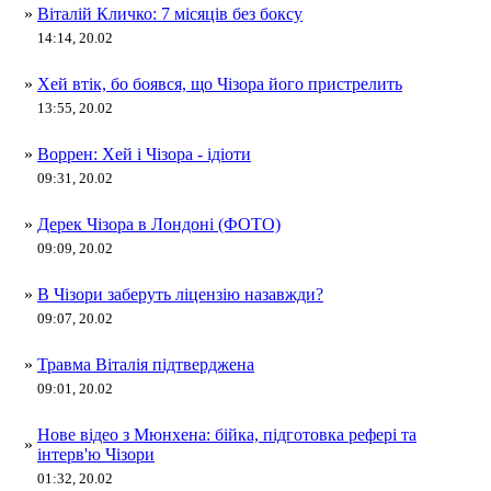
»
Віталій Кличко: 7 місяців без боксу
14:14, 20.02
»
Хей втік, бо боявся, що Чізора його пристрелить
13:55, 20.02
»
Воррен: Хей і Чізора - ідіоти
09:31, 20.02
»
Дерек Чізора в Лондоні (ФОТО)
09:09, 20.02
»
В Чізори заберуть ліцензію назавжди?
09:07, 20.02
»
Травма Віталія підтверджена
09:01, 20.02
Нове відео з Мюнхена: бійка, підготовка рефері та
»
інтерв'ю Чізори
01:32, 20.02