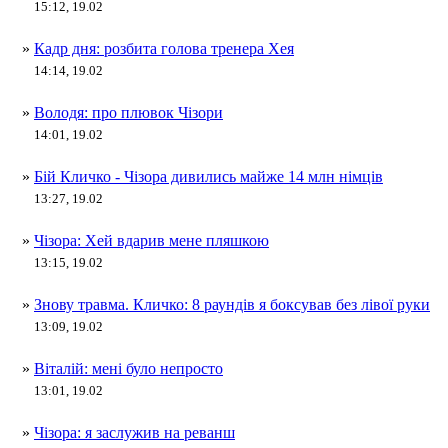
15:12, 19.02
»
Кадр дня: розбита голова тренера Хея
14:14, 19.02
»
Володя: про плювок Чізори
14:01, 19.02
»
Бій Кличко - Чізора дивились майже 14 млн німців
13:27, 19.02
»
Чізора: Хей вдарив мене пляшкою
13:15, 19.02
»
Знову травма. Кличко: 8 раундів я боксував без лівої руки
13:09, 19.02
»
Віталій: мені було непросто
13:01, 19.02
»
Чізора: я заслужив на реванш