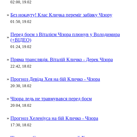
02:00, 19.02
»
Без нокауту! Клас Кличка переміг забіяку Чізору
01:50, 19.02
Перед боєм з Віталієм Чізора плюнув у Володимира
»
(+ВІДЕО)
01:24, 19.02
»
Пряма трансляція. Віталій Кличко - Дерек Чізора
22:42, 18.02
»
Прогноз Девіда Хея на бій Кличко - Чізора
20:30, 18.02
»
Чізора ледь не травмувався перед боєм
20:04, 18.02
»
Прогноз Хеленіуса на бій Кличко - Чізора
17:30, 18.02