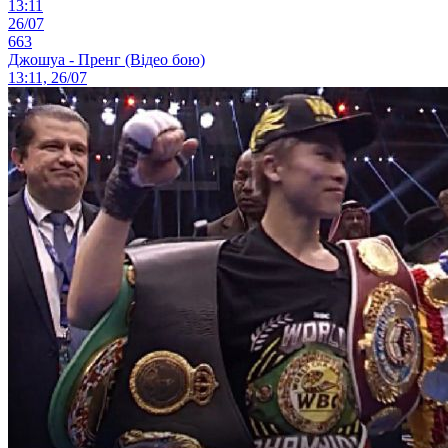
13:11
26/07
663
Джошуа - Пренг (Відео бою)
13:11, 26/07