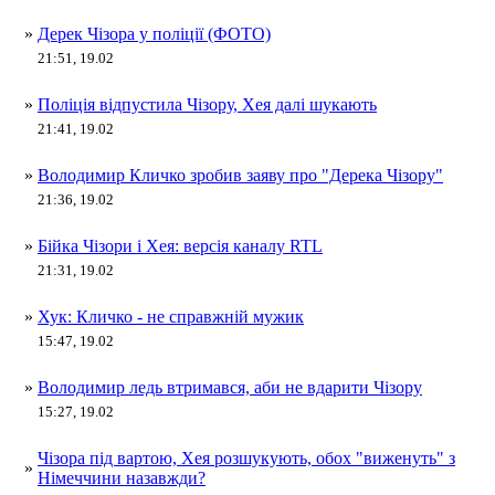
»
Дерек Чізора у поліції (ФОТО)
21:51, 19.02
»
Поліція відпустила Чізору, Хея далі шукають
21:41, 19.02
»
Володимир Кличко зробив заяву про "Дерека Чізору"
21:36, 19.02
»
Бійка Чізори і Хея: версія каналу RTL
21:31, 19.02
»
Хук: Кличко - не справжній мужик
15:47, 19.02
»
Володимир ледь втримався, аби не вдарити Чізору
15:27, 19.02
Чізора під вартою, Хея розшукують, обох "виженуть" з
»
Німеччини назавжди?