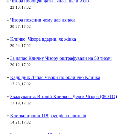
»
Чізора пообіцяв дати ляпаса ще й Хею
23:10, 17.02
»
Чізора пояснив чому дав ляпаса
20:27, 17.02
»
Кличко: Чізора вдарив, як жінка
20:24, 17.02
»
За ляпас Кличку Чізору оштрафували на 50 тисяч
20:12, 17.02
»
Кадр дня: Ляпас Чізори по обличчю Кличка
17:23, 17.02
»
Зважування: Віталій Кличко - Дерек Чізора (ФОТО)
17:19, 17.02
»
Кличко провів 118 раундів спарингів
14:21, 17.02