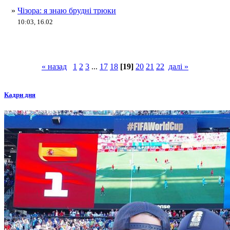
»
Чізора: я знаю брудні трюки
10:03, 16.02
« назад
1
2
3
...
17
18
[19]
20
21
22
далі »
Кадри дня