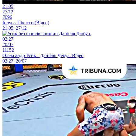
21:05
27/12
7096
Іноуе - Пікассо (Відео)
21:05, 27/12
02:27
20/07
11152
Олександр Усик - Даніель Дебуа. Відео
02:27, 20/07