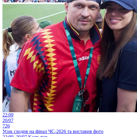
22:09
20/07
726
Усик сходив на фінал ЧС-2026 та виставив фото
22:09, 20/07
Кадр дня