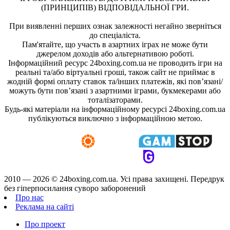
(ПРИНЦИПІВ) ВІДПОВІДАЛЬНОЇ ГРИ.
При виявленні перших ознак залежності негайно зверніться
до спеціаліста.
Пам'ятайте, що участь в азартних іграх не може бути
джерелом доходів або альтернативою роботі.
Інформаційний ресурс 24boxing.com.ua не проводить ігри на
реальні та/або віртуальні гроші, також сайт не приймає в
жодній формі оплату ставок та/інших платежів, які пов’язані/
можуть бути пов’язані з азартними іграми, букмекерами або
тоталізаторами.
Будь-які матеріали на інформаційному ресурсі 24boxing.com.ua
публікуються виключно з інформаційною метою.
2010 — 2026 ©
24boxing.com.ua.
Усi права захищенi. Передрук
без гіперпосилання суворо заборонений
Про нас
Реклама на сайті
Про проект