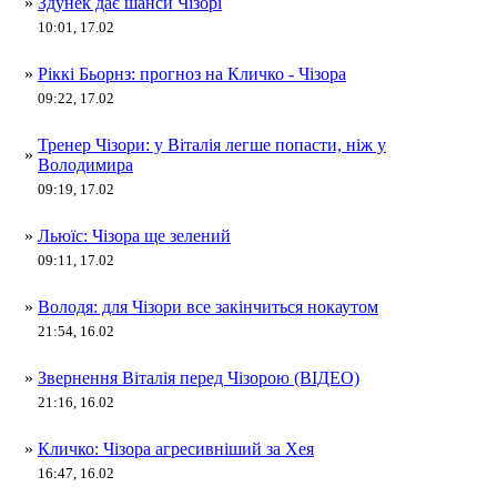
»
Здунек дає шанси Чізорі
10:01, 17.02
»
Ріккі Бьорнз: прогноз на Кличко - Чізора
09:22, 17.02
Тренер Чізори: у Віталія легше попасти, ніж у
»
Володимира
09:19, 17.02
»
Льюїс: Чізора ще зелений
09:11, 17.02
»
Володя: для Чізори все закінчиться нокаутом
21:54, 16.02
»
Звернення Віталія перед Чізорою (ВІДЕО)
21:16, 16.02
»
Кличко: Чізора агресивніший за Хея
16:47, 16.02