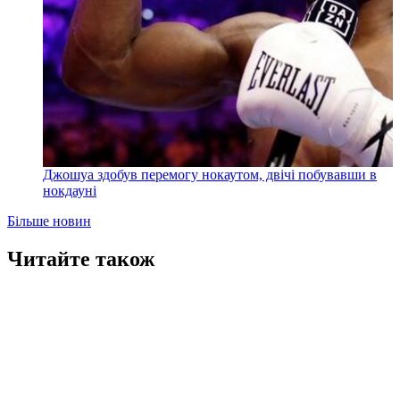
Джошуа здобув перемогу нокаутом, двічі побувавши в
нокдауні
Більше новин
Читайте також