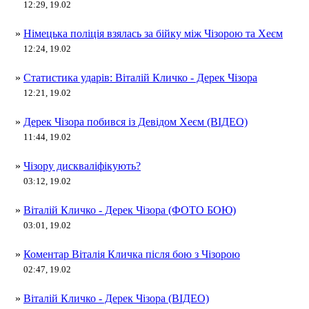
12:29, 19.02
»
Німецька поліція взялась за бійку між Чізорою та Хеєм
12:24, 19.02
»
Статистика ударів: Віталій Кличко - Дерек Чізора
12:21, 19.02
»
Дерек Чізора побився із Девідом Хеєм (ВІДЕО)
11:44, 19.02
»
Чізору дискваліфікують?
03:12, 19.02
»
Віталій Кличко - Дерек Чізора (ФОТО БОЮ)
03:01, 19.02
»
Коментар Віталія Кличка після бою з Чізорою
02:47, 19.02
»
Віталій Кличко - Дерек Чізора (ВІДЕО)