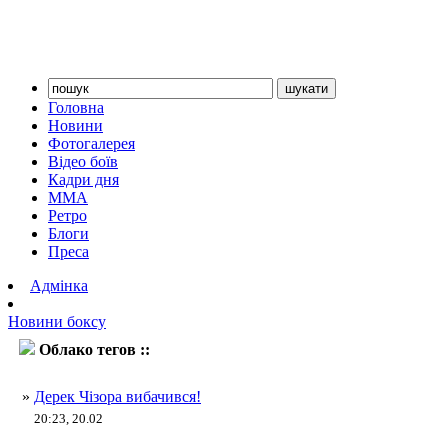
Головна
Новини
Фотогалерея
Відео боїв
Кадри дня
ММА
Ретро
Блоги
Преса
Адмінка
Новини боксу
Облако тегов ::
Дерек Чізора
»
Дерек Чізора вибачився!
20:23, 20.02