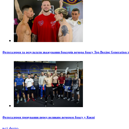
Фотогалерея та результати зважування боксерів вечора боксу Top Boxing Generation 
Фотогалерея тренування перед великим вечором боксу у Києві
всі фото