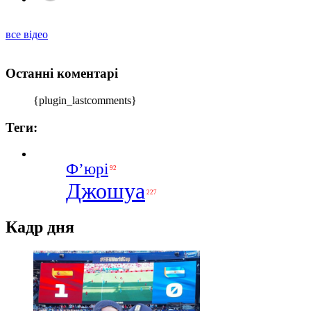
все відео
Останні коментарі
{plugin_lastcomments}
Теги:
Ф’юрі
92
Джошуа
227
Кадр дня