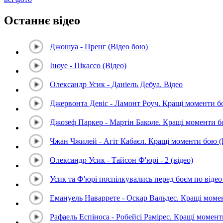
Останнє відео
Джошуа - Пренг (Відео бою)
Іноуе - Пікассо (Відео)
Олександр Усик - Даніель Дебуа. Відео
Джервонта Девіс - Ламонт Роуч. Кращі моменти 
Джозеф Паркер - Мартін Баколе. Кращі моменти 
Чжан Чжилей - Агіт Кабаєл. Кращі моменти бою 
Олександр Усик - Тайсон Ф'юрі - 2 (відео)
Усик та Ф'юрі поспілкувались перед боєм по відео 
Емануель Наваррете - Оскар Вальдес. Кращі мом
Рафаель Еспіноса - Робейсі Рамірес. Кращі момен