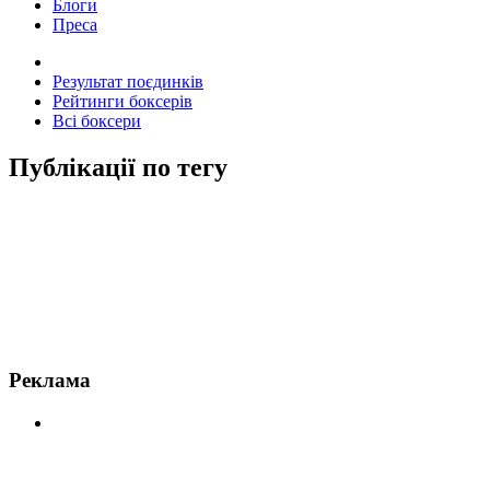
Блоги
Преса
Результат поєдинків
Рейтинги боксерів
Всі боксери
Публікації по тегу
Новини по Артур Бетербієв
Реклама