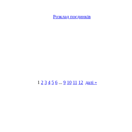
Розклад поєдинків
1
2
3
4
5
6
...
9
10
11
12
далі »