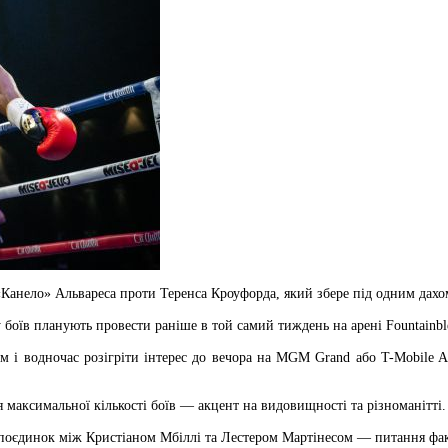
«Канело» Альвареса проти Теренса Кроуфорда, який збере під одним дахом 
в планують провести раніше в той самий тиждень на арені Fountainblea
ам і водночас розігріти інтерес до вечора на MGM Grand або T-Mobile A
максимальної кількості боїв — акцент на видовищності та різноманітті.
й поєдинок між Кристіаном Мбіллі та Лестером Мартінесом — питання фак