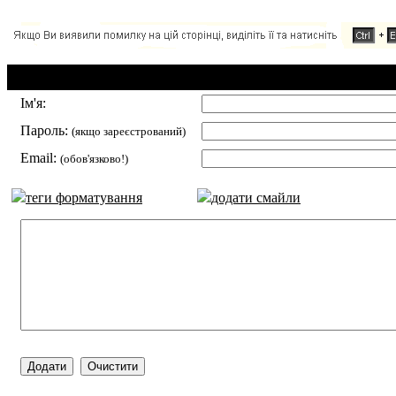
Додавання коментаря:
Ім'я:
Пароль:
(якщо зареєстрований)
Email:
(обов'язково!)
теги форматування
додати смайли