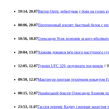
19:14, 20.07
Віктор Ортіс дебютував у боях на голих 
08:06, 20.07
Протеиновый изолят: быстрый белок с ни
10:56, 18.07
Олександр Усик розповів за кого вболіва
20:04, 13.07
Хижняк дізнався ім'я свого наступного с
12:05, 12.07
Турнірі UFC 329, результати поєдинків
// 
09:59, 12.07
Макгрегор програв технічним нокаутом Г
00:15, 12.07
Український боксер Олександр Хижняк пр
23:53, 11.07
Гассієв переміг Кадіру і вперше захистив