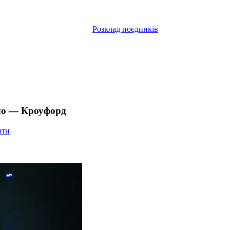
Розклад поєдинків
ло — Кроуфорд
ати