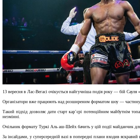
13 вересня в Лас-Вегасі очікується найгучніша подія року — бій Сауля 
Організатори вже працюють над розширеним форматом шоу — частину бої
Такий підхід дозволяє дати старт кар’єрі потенційним майбутнім топ
незмінні.
Очільник формату Туркі Аль аш-Шейх бачить у цій події майданчик для 
За інсайдами, у суперсередній вазі в попередні плани входив яскрави