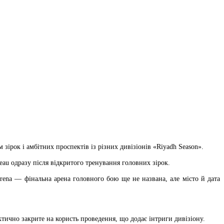
зірок і амбітних проспектів із різних дивізіонів «Riyadh Season».
u одразу після відкритого тренування головних зірок.
rena — фінальна арена головного бою ще не названа, але місто й дата
тично закрите на користь проведення, що додає інтриги дивізіону.