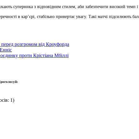
ають суперника з відповідним стилем, аби забезпечити високий темп і д
речності в кар’єрі, стабільно привертає увагу. Такі матчі підсилюють б
р перед розгромом від Кроуфорда
Енніс
оєдинку проти Крістіана Мбіллі
роголосуй:
сів: 1)