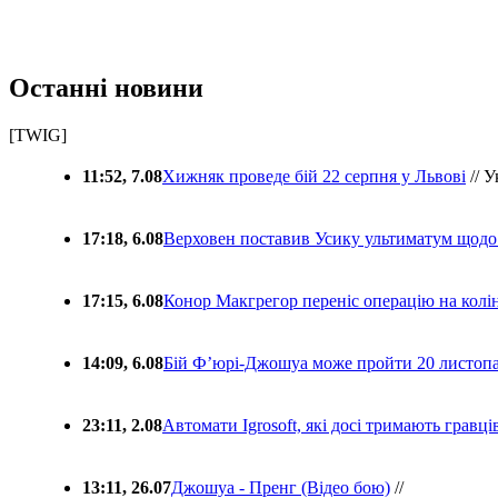
Останні новини
[TWIG]
11:52, 7.08
Хижняк проведе бій 22 серпня у Львові
// У
17:18, 6.08
Верховен поставив Усику ультиматум щодо
17:15, 6.08
Конор Макгрегор переніс операцію на колін
14:09, 6.08
Бій Ф’юрі-Джошуа може пройти 20 листоп
23:11, 2.08
Автомати Igrosoft, які досі тримають гравц
13:11, 26.07
Джошуа - Пренг (Відео бою)
//