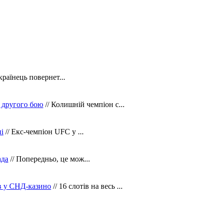
країнець повернет...
 другого бою
// Колишній чемпіон с...
і
// Екс-чемпіон UFC у ...
ада
// Попередньо, це мож...
ів у СНД-казино
// 16 слотів на весь ...