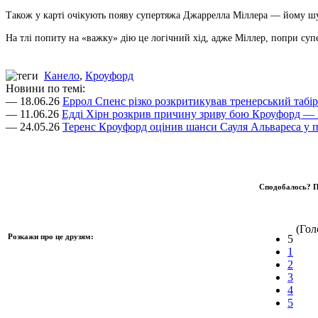
Також у карті очікують появу супертяжа Джаррелла Міллера — йому шук
На тлі попиту на «важку» дію це логічний хід, адже Міллер, попри супе
Канело
,
Кроуфорд
Новини по темі:
— 18.06.26
Еррол Спенс різко розкритикував тренерський табі
— 11.06.26
Едді Хірн розкрив причину зриву бою Кроуфорд — 
— 24.05.26
Теренс Кроуфорд оцінив шанси Сауля Альвареса у п
Сподобалось? П
(Голо
Розкажи про це друзям:
5
1
2
3
4
5