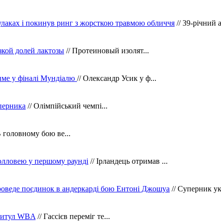
кулаках і покинув ринг з жорсткою травмою обличчя
// 39-річний 
зкой долей лактозы
// Протеиновый изолят...
тиме у фіналі Мундіалю
// Олександр Усик у ф...
уперника
// Олімпійський чемпі...
В головному бою ве...
олловею у першому раунді
// Ірландець отримав ...
оведе поєдинок в андеркарді бою Ентоні Джошуа
// Суперник укр
 титул WBA
// Гассієв переміг те...