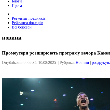
Блоги
Преса
Результат поєдинків
Рейтинги боксерів
Всі боксери
новини
Промоутери розширюють програму вечора Кане
Опубліковано: 09:35, 10/08/2025 | Рубрика:
Новини
|
роздрукув