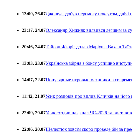
13:00, 26.07
Джошуа здобув перемогу нокаутом, двічі 
23:17, 24.07
Олександр Хижняк виявився легшим за с
20:46, 24.07
Тайсон Ф'юрі здолав Маріуша Ваха в Таїл
13:03, 23.07
Українська збірна з боксу успішно виступ
14:07, 22.07
Популярные игровые механики в совреме
11:42, 21.07
Усик розповів про вплив Кличків на його 
22:09, 20.07
Усик сходив на фінал ЧС-2026 та вистави
22:06, 20.07
Шелестюк зовсім скоро проведе бій за п