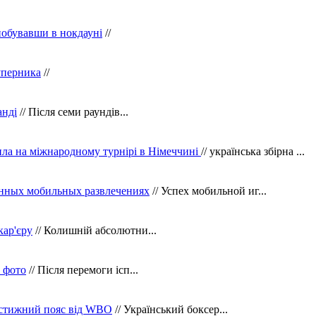
побувавши в нокдауні
//
уперника
//
анді
// Після семи раундів...
ила на міжнародному турнірі в Німеччині
// українська збірна ...
нных мобильных развлечениях
// Успех мобильной иг...
кар'єру
// Колишній абсолютни...
в фото
// Після перемоги ісп...
рестижний пояс від WBO
// Український боксер...