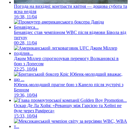
Погода на вихідні: контрасти квітня — дощова субота та
ясна неділя
16:38, 11/04
Бенавідес став чемпіоном WBC після відмови Бівола від
титулу
00:28, 11/04
Джим Міллер спрогнозував перемогу Волкановскі в
бою з Лопесом
22:25, 10/04
Юбенк-молодший прагне бою з Канело після зустрічі з
Бенном
19:36, 10/04
Оскар Де Ла Хойя: «Реваншу між Гарсією та Хейні не
буде через Раміреса»
15:33, 10/04