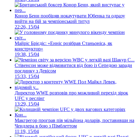
Конор Бенн пообіцяв нокаутувати Юбенка та одразу
вийти на бій за чемпіонський титул
22:26, 15/04
Майріс Брієдіс: «Енніс розібрав Станьоніса, як
конструктор»
19:38, 15/04
Стівенсон може відмовитися від бою із Сепедою заради
поєдинку з Девісом
15:33, 15/04
Директор WWE розповів про можливий перехід зірок
UFC у реслінг
13:29, 15/04
Макгрегор програв пів мільйона доларів, поставивши на
Чендлера в бою з Пімблеттом
11:19, 15/04