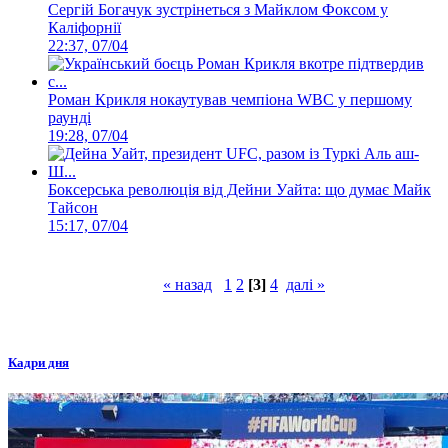
Сергій Богачук зустрінеться з Майклом Фоксом у
Каліфорнії
22:37, 07/04
Роман Крикля нокаутував чемпіона WBC у першому
раунді
19:28, 07/04
Боксерська революція від Дейни Уайта: що думає Майк
Тайсон
15:17, 07/04
« назад
1
2
[3]
4
далі »
Кадри дня