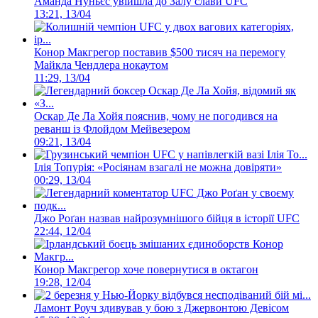
Аманда Нуньєс увійшла до Залу слави UFC
13:21, 13/04
Конор Макгрегор поставив $500 тисяч на перемогу
Майкла Чендлера нокаутом
11:29, 13/04
Оскар Де Ла Хойя пояснив, чому не погодився на
реванш із Флойдом Мейвезером
09:21, 13/04
Ілія Топурія: «Росіянам взагалі не можна довіряти»
00:29, 13/04
Джо Роґан назвав найрозумнішого бійця в історії UFC
22:44, 12/04
Конор Макгрегор хоче повернутися в октагон
19:28, 12/04
Ламонт Роуч здивував у бою з Джервонтою Девісом