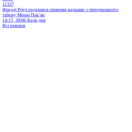
11337
Фредді Роуч поділився свіжими кадрами з тренувального
табору Менні Пак’яо
14:15, 30/06
Кадр дня
Всі новини