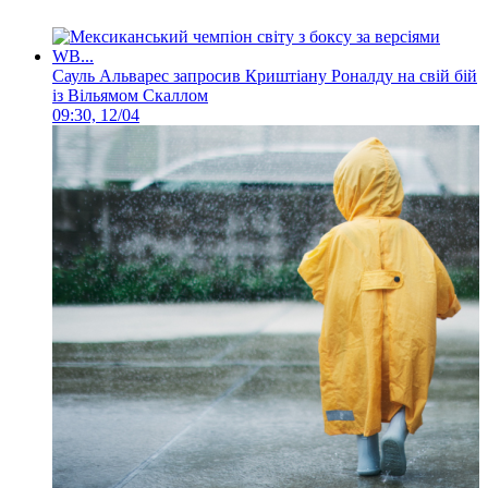
Сауль Альварес запросив Криштіану Роналду на свій бій
із Вільямом Скаллом
09:30, 12/04