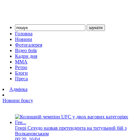
Головна
Новини
Фотогалерея
Відео боїв
Кадри дня
ММА
Ретро
Блоги
Преса
Адмінка
Новини боксу
Генрі Сехудо назвав претендента на титульний бій з
Волкановським
00:20, 16/04