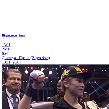
Відео матеріали
13:11
26/07
654
Джошуа - Пренг (Відео бою)
13:11, 26/07