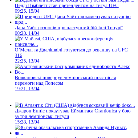
Педді Пімблетт став претендентом на титул UFC
09:25, 15/04
Дана Уайт розповів про наступний бій Іллі Топурії
00:28, 14/04
О’Меллі та Двалішвілі готуються до реваншу на UFC
316
22:25, 13/04
Волкановскі повернув чемпіонський пояс після
перемоги над Лопесом
19:21, 13/04
Джарон Енніс нокаутував Еймантаса Станіоніса у бою
за три чемпіонські титули
15:28, 13/04