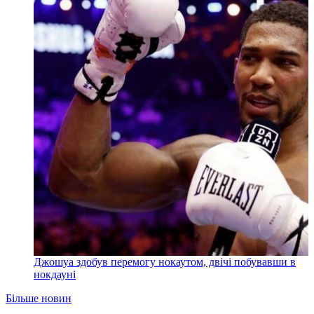
Джошуа здобув перемогу нокаутом, двічі побувавши в
нокдауні
Більше новин