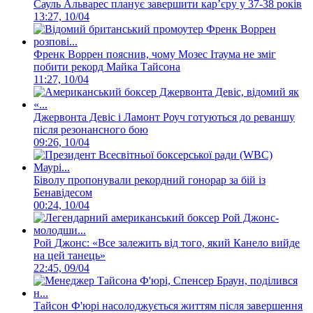
Сауль Альварес планує завершити кар’єру у 37-38 років
13:27, 10/04
Френк Воррен пояснив, чому Мозес Ітаума не зміг
побити рекорд Майка Тайсона
11:27, 10/04
Джервонта Девіс і Ламонт Роуч готуються до реваншу
після резонансного бою
09:26, 10/04
Біволу пропонували рекордний гонорар за бій із
Бенавідесом
00:24, 10/04
Рой Джонс: «Все залежить від того, який Канело вийде
на цей танець»
22:45, 09/04
Тайсон Ф'юрі насолоджується життям після завершення