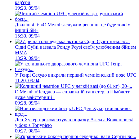
кар'єри
19:23, 09/04
Двалішвілі: «О'Меллі заслужив реванш, це буде зовсім
інший бій»
15:30, 09/04
Сідні Суїні назвала Ронду Роузі своїм улюбленим бійцем
ММА
13:29, 09/04
У Генрі Сехудо викрали перший чемпіонський пояс UFC
11:20, 09/04
О'Меллі: «Чендлер — справжній гангстер, а Пімблетт
дуже майстерний»
09:28, 09/04
Ден Хукер прокоментував поразку Алекса Волкановскі
у бою з Топурією
00:27, 08/04