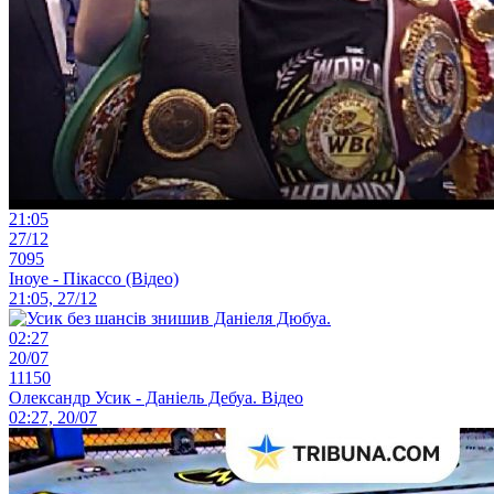
21:05
27/12
7095
Іноуе - Пікассо (Відео)
21:05, 27/12
02:27
20/07
11150
Олександр Усик - Даніель Дебуа. Відео
02:27, 20/07