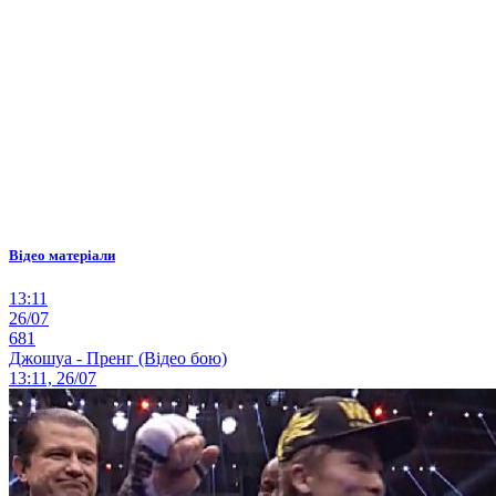
Відео матеріали
13:11
26/07
681
Джошуа - Пренг (Відео бою)
13:11, 26/07