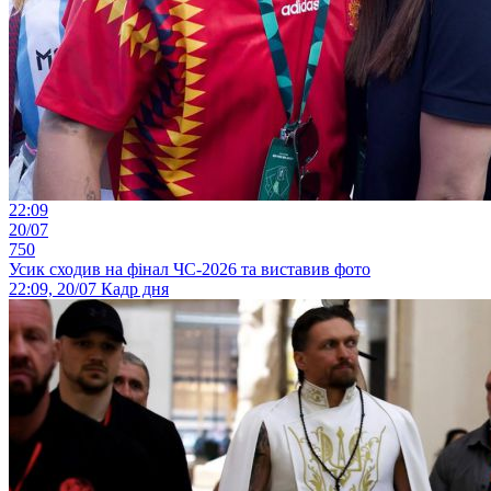
22:09
20/07
750
Усик сходив на фінал ЧС-2026 та виставив фото
22:09, 20/07
Кадр дня