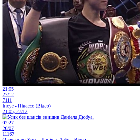
21:05
27/12
7111
Іноуе - Пікассо (Відео)
21:05, 27/12
02:27
20/07
11167
Олександр Усик - Даніель Дебуа. Відео