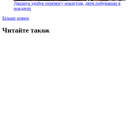
Джошуа здобув перемогу нокаутом, двічі побувавши в
нокдауні
Більше новин
Читайте також