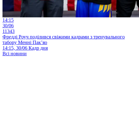
14:15
30/06
11343
Фредді Роуч поділився свіжими кадрами з тренувального
табору Менні Пак’яо
14:15, 30/06
Кадр дня
Всі новини