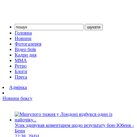
Головна
Новини
Фотогалерея
Відео боїв
Кадри дня
ММА
Ретро
Блоги
Преса
Адмінка
Новини боксу
Усик здивував коментарем щодо результату бою Юбенк -
Бенн
22:38, 29/04