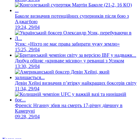
Баколе визначив потенційних суперників після бою з
Аджагбою
19:24, 29/04
Усик: «Ніхто не має права забирати чужу землю»
15:25, 29/04
Дюбуа обіцяє «криваве місиво» у реванші з Усиком
13:30, 29/04
Девін Хейні визначив п’ятірку найкращих боксерів світу
11:34, 29/04
Френсіс Нганну збив на смерть 17-річну дівчину в
Камеруні
09:28, 29/04