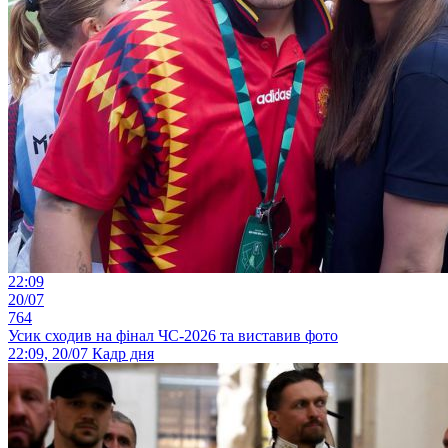
22:09
20/07
764
Усик сходив на фінал ЧС-2026 та виставив фото
22:09, 20/07
Кадр дня