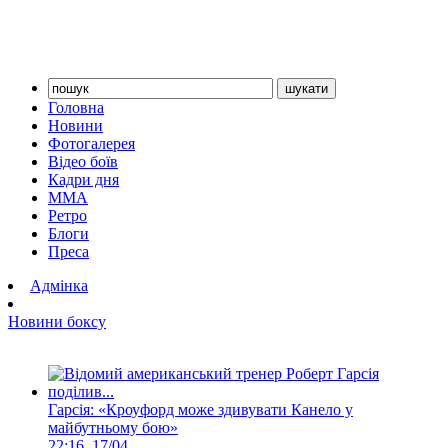
Головна
Новини
Фотогалерея
Відео боїв
Кадри дня
ММА
Ретро
Блоги
Преса
Адмінка
Новини боксу
Гарсія: «Кроуфорд може здивувати Канело у
майбутньому бою»
22:16, 17/04