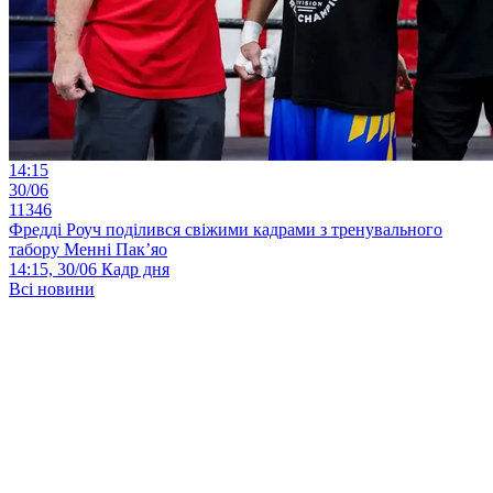
14:15
30/06
11346
Фредді Роуч поділився свіжими кадрами з тренувального
табору Менні Пак’яо
14:15, 30/06
Кадр дня
Всі новини