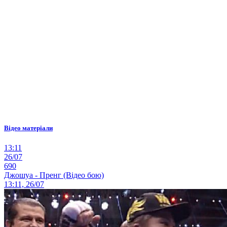
Відео матеріали
13:11
26/07
690
Джошуа - Пренг (Відео бою)
13:11, 26/07