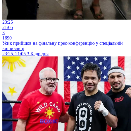
23:25
21/05
3
1690
Усик прийшов на фінальну прес-конференцію у спеціальній
вишиванці
23:25, 21/05
3
Кадр дня