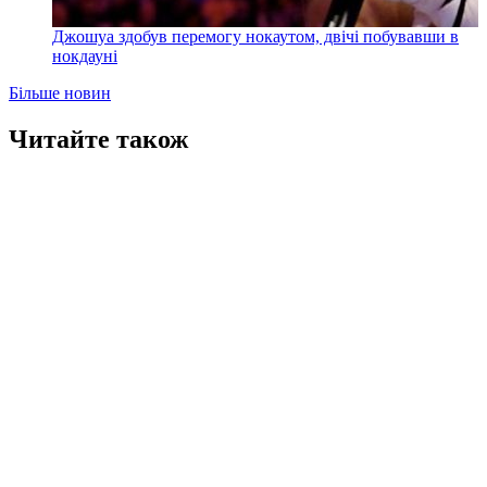
Джошуа здобув перемогу нокаутом, двічі побувавши в
нокдауні
Більше новин
Читайте також