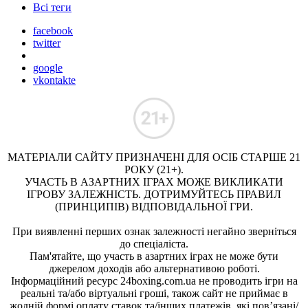
Всі теги
facebook
twitter
google
vkontakte
МАТЕРІАЛИ САЙТУ ПРИЗНАЧЕНІ ДЛЯ ОСІБ СТАРШЕ 21
РОКУ (21+).
УЧАСТЬ В АЗАРТНИХ ІГРАХ МОЖЕ ВИКЛИКАТИ
ІГРОВУ ЗАЛЕЖНІСТЬ. ДОТРИМУЙТЕСЬ ПРАВИЛ
(ПРИНЦИПІВ) ВІДПОВІДАЛЬНОЇ ГРИ.
При виявленні перших ознак залежності негайно зверніться
до спеціаліста.
Пам'ятайте, що участь в азартних іграх не може бути
джерелом доходів або альтернативою роботі.
Інформаційний ресурс 24boxing.com.ua не проводить ігри на
реальні та/або віртуальні гроші, також сайт не приймає в
жодній формі оплату ставок та/інших платежів, які пов’язані/