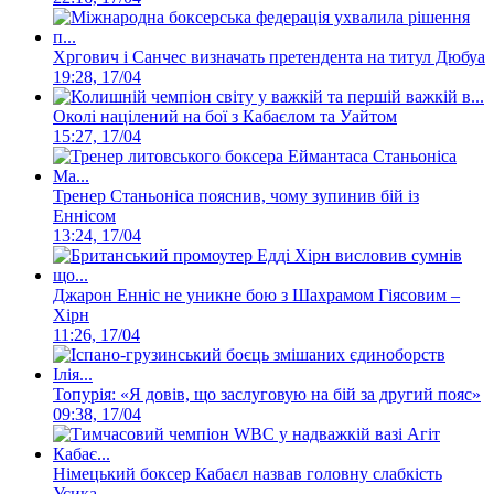
Хргович і Санчес визначать претендента на титул Дюбуа
19:28, 17/04
Околі націлений на бої з Кабаєлом та Уайтом
15:27, 17/04
Тренер Станьоніса пояснив, чому зупинив бій із
Еннісом
13:24, 17/04
Джарон Енніс не уникне бою з Шахрамом Гіясовим –
Хірн
11:26, 17/04
Топурія: «Я довів, що заслуговую на бій за другий пояс»
09:38, 17/04
Німецький боксер Кабаєл назвав головну слабкість
Усика