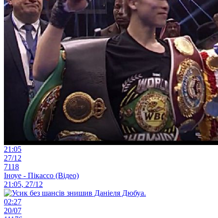
21:05
27/12
7118
Іноуе - Пікассо (Відео)
21:05, 27/12
02:27
20/07