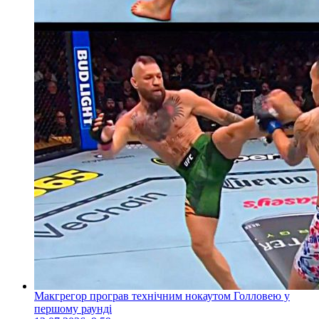
Макгрегор програв технічним нокаутом Голловею у
першому раунді