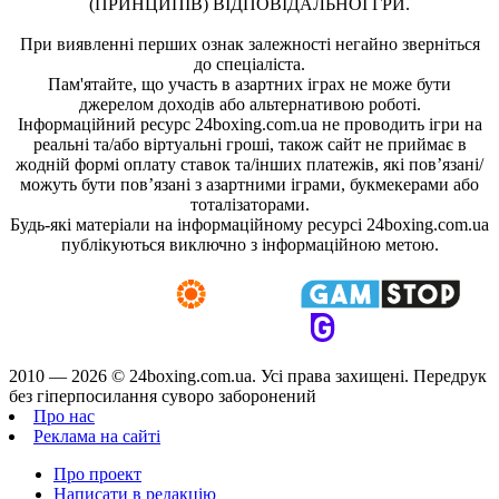
(ПРИНЦИПІВ) ВІДПОВІДАЛЬНОЇ ГРИ.
При виявленні перших ознак залежності негайно зверніться
до спеціаліста.
Пам'ятайте, що участь в азартних іграх не може бути
джерелом доходів або альтернативою роботі.
Інформаційний ресурс 24boxing.com.ua не проводить ігри на
реальні та/або віртуальні гроші, також сайт не приймає в
жодній формі оплату ставок та/інших платежів, які пов’язані/
можуть бути пов’язані з азартними іграми, букмекерами або
тоталізаторами.
Будь-які матеріали на інформаційному ресурсі 24boxing.com.ua
публікуються виключно з інформаційною метою.
2010 — 2026 ©
24boxing.com.ua.
Усi права захищенi. Передрук
без гіперпосилання суворо заборонений
Про нас
Реклама на сайті
Про проект
Написати в редакцію