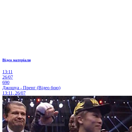
Відео матеріали
13:11
26/07
690
Джошуа - Пренг (Відео бою)
13:11, 26/07