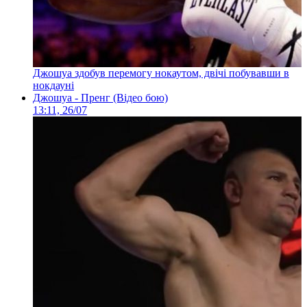
Джошуа здобув перемогу нокаутом, двічі побувавши в
нокдауні
Джошуа - Пренг (Відео бою)
13:11, 26/07