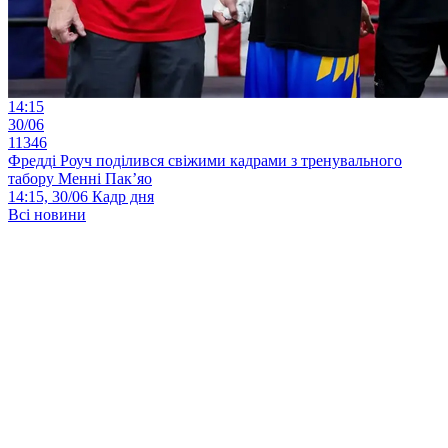
14:15
30/06
11346
Фредді Роуч поділився свіжими кадрами з тренувального
табору Менні Пак’яо
14:15, 30/06
Кадр дня
Всі новини