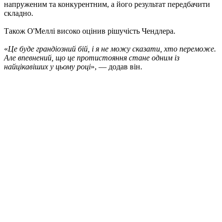
напруженим та конкурентним, а його результат передбачити
складно.
Також О'Меллі високо оцінив рішучість Чендлера.
«
Це буде грандіозний бій, і я не можу сказати, хто переможе.
Але впевнений, що це протистояння стане одним із
найцікавіших у цьому році
», — додав він.