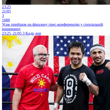
23:25
21/05
3
1688
Усик прийшов на фінальну прес-конференцію у спеціальній
вишиванці
23:25, 21/05
3
Кадр дня