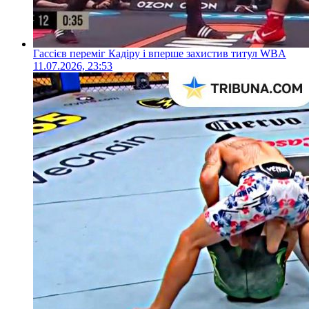
Гассієв переміг Кадіру і вперше захистив титул WBA
11.07.2026, 23:53