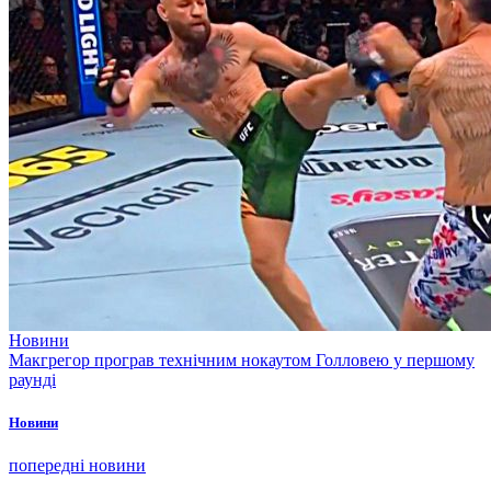
Новини
Макгрегор програв технічним нокаутом Голловею у першому
раунді
Новини
попередні новини