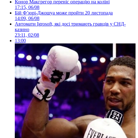
Конор Макгрегор переніс операцію на коліні
17:15, 06/08
Бій Ф’юрі-Джошуа може пройти 20 листопада
14:09, 06/08
Автомати Igrosoft, які досі тримають гравців у СНД-
казино
23:11, 02/08
13:00