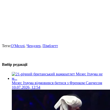
Теги:
О'Меллі
,
Чендлер
,
Пімблетт
Вибір редакції
Мозес Ітаума відмовився битися з Френком Санчесом
10.07.2026, 12:54