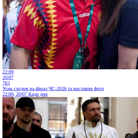
22:09
20/07
763
Усик сходив на фінал ЧС-2026 та виставив фото
22:09, 20/07
Кадр дня