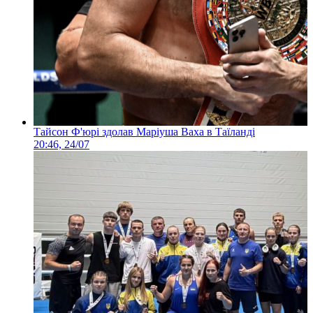
Тайсон Ф'юрі здолав Маріуша Ваха в Таїланді
20:46, 24/07