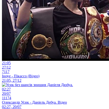
21:05
27/12
7117
Іноуе - Пікассо (Відео)
21:05, 27/12
02:27
20/07
11174
Олександр Усик - Даніель Дебуа. Відео
02:27, 20/07