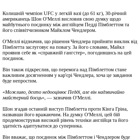
Колишній чемпіон UFC у легкій вазі (до 61 кг), 30-річний
американець Шон О'Меллі висловив свою думку щодо
майбутнього поєдинку між англійцем Педді Пімблеттом та
його співвітчизником Майклом Чендлером.
О'Меллі відзначив, що рішення Чендлера прийняти виклик від
Пімблетта заслуговує на повагу. За його словами, Майкл
проявив себе як «справжній гангстер», погодившись на цей
поєдинок.
Він також підкреслив, що перемога над Пімблеттом стане
важливим досягненням у кар'єрі Чендлера, хоча це завдання
буде непростим.
«
Можливо, дехто недооцінює Педді, але він надзвичайно
майстерний боєць
», — зазначив О'Меллі.
Шон згадав останній виступ Пімблетта проти Кінга Гріна,
назвавши його вражаючим. На думку О'Меллі, цей бій
продемонстрував високий рівень техніки англійця та його
здатність адаптуватися до суперника.
Він вважає, що поєдинок між Пімблеттом і Чендлером буде