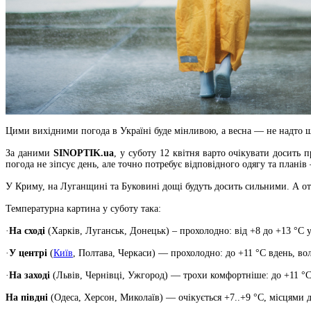
Цими вихідними погода в Україні буде мінливою, а весна — не надто 
За даними
SINOPTIK.ua
, у суботу 12 квітня варто очікувати досить
погода не зіпсує день, але точно потребує відповідного одягу та план
У Криму, на Луганщині та Буковині дощі будуть досить сильними. А от 
Температурна картина у суботу така:
·
На сході
(Харків, Луганськ, Донецьк) – прохолодно: від +8 до +13 °C у
·
У центрі
(
Київ
, Полтава, Черкаси) — прохолодно: до +11 °C вдень, во
·
На заході
(Львів, Чернівці, Ужгород) — трохи комфортніше: до +11 °C
На півдні
(Одеса, Херсон, Миколаїв) — очікується +7..+9 °C, місцями 