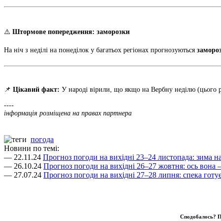
⚠️
Штормове попередження: заморозки
На ніч з неділі на понеділок у багатьох регіонах прогнозуються
замороз
📌
Цікавий факт:
У народі вірили, що якщо на Вербну неділю (цього 
----
інформація розміщена на правах партнера
погода
Новини по темі:
— 22.11.24
Прогноз погоди на вихідні 23–24 листопада: зима на
— 26.10.24
Прогноз погоди на вихідні 26–27 жовтня: ось вона 
— 27.07.24
Прогноз погоди на вихідні 27–28 липня: спека готує
Сподобалось? П