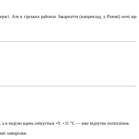
расі. Але в гірських районах Закарпаття (наприклад, у Рахові) ночі ще
 а в неділю вдень очікується +9..+11 °C — вже відчутне потепління.
ві заморозки.