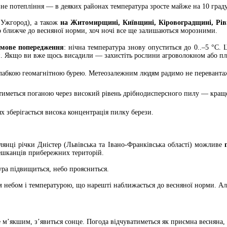
вне потепління — в деяких районах температура зросте майже на 10 град
 Ужгород), а також
на Житомирщині, Київщині, Кіровоградщині, Рі
чно ближче до весняної норми, хоч ночі все ще залишаються морозними.
мове попередження
: нічна температура знову опуститься до 0..–5 °C.
ни. Якщо ви вже щось висадили — захистіть рослини агроволокном або п
слабкою геомагнітною бурею. Метеозалежним людям радимо не перевантаж
иметься поганою через високий рівень дрібнодисперсного пилу — краще
х зберігається висока концентрація пилку берези.
лянці річки Дністер (Львівська та Івано-Франківська області) можливе
мешканців прибережних територій.
ра підвищиться, небо проясниться.
ним небом і температурою, що нарешті наближається до весняної норми. Але
 м’якшим, з’явиться сонце. Погода відчуватиметься як приємна весняна, 