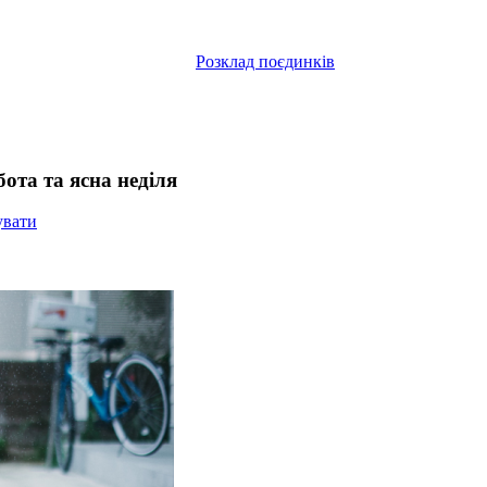
Розклад поєдинків
ота та ясна неділя
увати