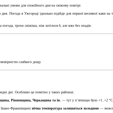
еальні умови для спокійного дня на свіжому повітрі.
ня. Погода в Ужгороді ідеально підійде для першої весняної кави на те
 погода, трохи свіжіша, ніж хотілося б, але вже без опадів.
ймовірністю слабкого дощу.
редні дні. Особливо це помітно у таких районах:
щина, Рівненщина, Черкащина та ін.
— тут у п’ятницю було +1..+2 °C,
 Івано-Франківщині
нічна температура залишиться холодною
— можли