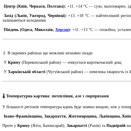
·
Центр (Київ, Черкаси, Полтава):
+11..+14 °C — сухо, малохмарно, ід
·
Захід (Львів, Ужгород, Чернівці):
+13..+18 °C — найтепліший регіон д
залишаються холодними.
·
Південь (Одеса, Миколаїв,
Херсон
):
+11..+13 °C — спокійна, усталена
💧 В окремих районах ще можливі незначні опади:
·У
Криму
(Перекопський район) — очікується короткочасний дощ.
·У
Харківській області
(Чугуївський район) — невелика хмарність із 
🌡
Температурна картина: потепління, але з сюрпризами
У більшості регіонів температура вдень буде значно вищою, ніж у попе
·
Івано-Франківщина, Закарпаття, Житомирщина, Львівщина, Київ
Проте у
Криму
(Ялта, Бахчисарай),
Закарпатті
(Рахів) та
Надвірній
на