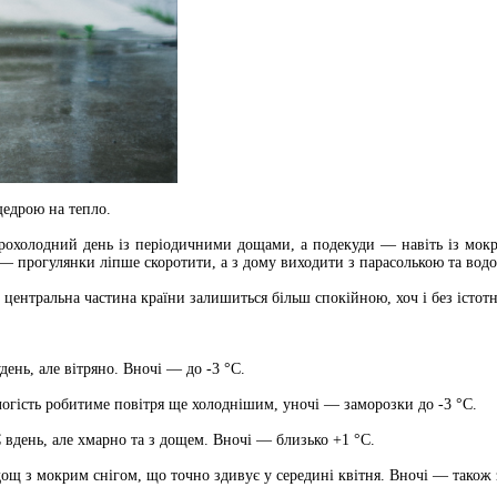
щедрою на тепло.
 прохолодний день із періодичними дощами, а подекуди — навіть із мокр
ів — прогулянки ліпше скоротити, а з дому виходити з парасолькою та вод
центральна частина країни залишиться більш спокійною, хоч і без істот
день, але вітряно. Вночі — до -3 °C.
логість робитиме повітря ще холоднішим, уночі — заморозки до -3 °C.
 вдень, але хмарно та з дощем. Вночі — близько +1 °C.
дощ з мокрим снігом, що точно здивує у середині квітня. Вночі — також 