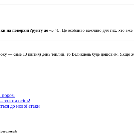
ки на поверхні ґрунту до –5 °C
. Це особливо важливо для тих, хто вже
року — саме 13 квітня) день теплий, то Великдень буде дощовим. Якщо 
 порозі
— золота осінь!
ться до нової атаки
роголосуй: