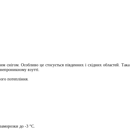
им снігом. Особливо це стосується південних і східних областей. Така
онепроникному взутті.
ного потепління.
заморозки до -3 °C.