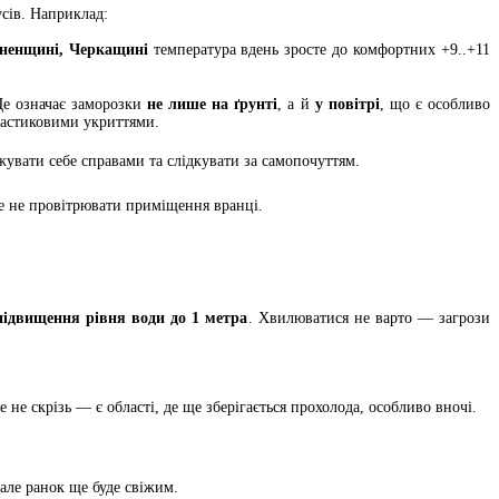
усів. Наприклад:
вненщині, Черкащині
температура вдень зросте до комфортних +9..+11
 Це означає заморозки
не лише на ґрунті
, а й
у повітрі
, що є особливо
ластиковими укриттями.
увати себе справами та слідкувати за самопочуттям.
 не провітрювати приміщення вранці.
підвищення рівня води до 1 метра
. Хвилюватися не варто — загрози
 не скрізь — є області, де ще зберігається прохолода, особливо вночі.
але ранок ще буде свіжим.