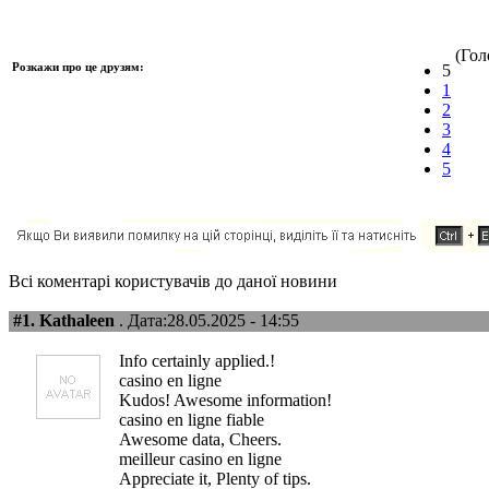
(Голо
Розкажи про це друзям:
5
1
2
3
4
5
Всі коментарі користувачів до даної новини
#1.
Kathaleen
. Дата:28.05.2025 - 14:55
Info certainly applied.!
casino en ligne
Kudos! Awesome information!
casino en ligne fiable
Awesome data, Cheers.
meilleur casino en ligne
Appreciate it, Plenty of tips.