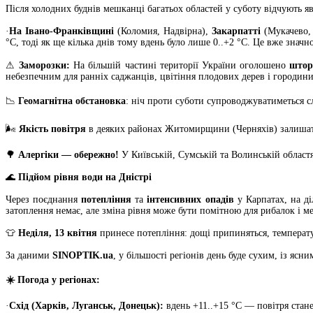
Після холодних буднів мешканці багатьох областей у суботу відчують я
·
На Івано-Франківщині
(Коломия, Надвірна),
Закарпатті
(Мукачево,
°C, тоді як ще кілька днів тому вдень було лише 0..+2 °C. Це вже зна
⚠
Заморозки:
На більшій частині території України оголошено
штор
небезпечним для ранніх саджанців, цвітіння плодових дерев і городи
📉
Геомагнітна обстановка
: ніч проти суботи супроводжуватиметься 
🌬
Якість повітря
в деяких районах Житомирщини (Черняхів) залишат
🌳
Алергіки — обережно!
У Київській, Сумській та Волинській областя
🌊
Підйом рівня води на Дністрі
Через поєднання
потепління
та
інтенсивних опадів
у Карпатах, на ді
затоплення немає, але зміна рівня може бути помітною для рибалок і 
👕
Неділя, 13 квітня
принесе потепління: дощі припиняться, температу
За даними
SINOPTIK.ua
, у більшості регіонів день буде сухим, із яс
☀
️ Погода у регіонах:
·
Схід (Харків, Луганськ, Донецьк):
вдень +11..+15 °C — повітря стане