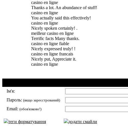
casino en ligne
Thanks a lot. An abundance of stuff!
casino en ligne
You actually said this effectively!
casino en ligne
Nicely spoken certainly! .
meilleur casino en ligne
Terrific facts Many thanks.
casino en ligne fiable
Nicely expressed truly! !
casino en ligne francais
Nicely put, Appreciate it.
casino en ligne
Додавання коментаря:
Ім'я:
Пароль:
(якщо зареєстрований)
Email:
(обов'язково!)
теги форматування
додати смайли