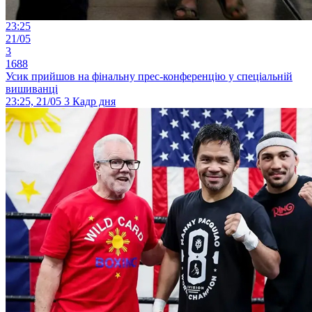
23:25
21/05
3
1688
Усик прийшов на фінальну прес-конференцію у спеціальній
вишиванці
23:25, 21/05
3
Кадр дня