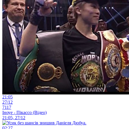
21:05
27/12
7117
Іноуе - Пікассо (Відео)
21:05, 27/12
02:27