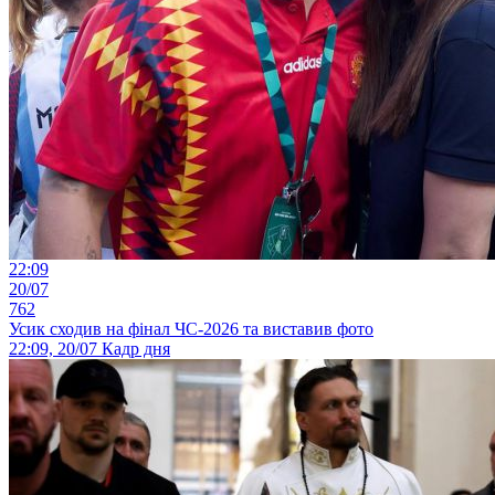
22:09
20/07
762
Усик сходив на фінал ЧС-2026 та виставив фото
22:09, 20/07
Кадр дня