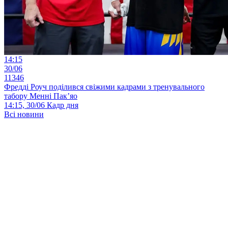
14:15
30/06
11346
Фредді Роуч поділився свіжими кадрами з тренувального
табору Менні Пак’яо
14:15, 30/06
Кадр дня
Всі новини