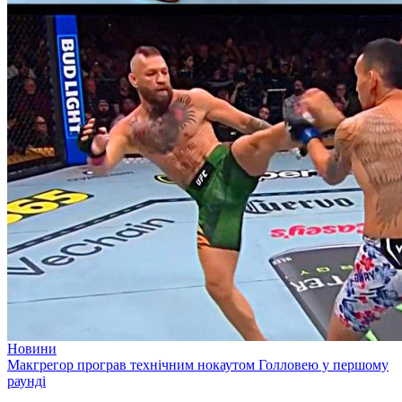
Новини
Макгрегор програв технічним нокаутом Голловею у першому
раунді