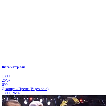
Відео матеріали
13:11
26/07
690
Джошуа - Пренг (Відео бою)
13:11, 26/07