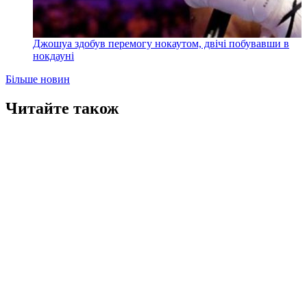
Джошуа здобув перемогу нокаутом, двічі побувавши в
нокдауні
Більше новин
Читайте також