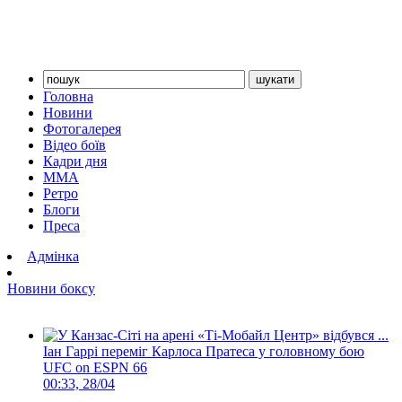
Головна
Новини
Фотогалерея
Відео боїв
Кадри дня
ММА
Ретро
Блоги
Преса
Адмінка
Новини боксу
Іан Гаррі переміг Карлоса Пратеса у головному бою
UFC on ESPN 66
00:33, 28/04