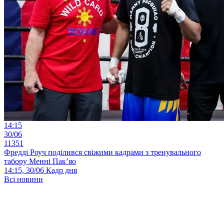
14:15
30/06
11351
Фредді Роуч поділився свіжими кадрами з тренувального
табору Менні Пак’яо
14:15, 30/06
Кадр дня
Всі новини