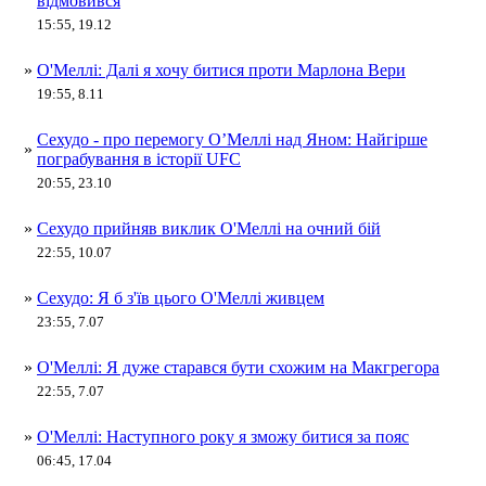
відмовився
15:55, 19.12
»
О'Меллі: Далі я хочу битися проти Марлона Вери
19:55, 8.11
Сехудо - про перемогу О’Меллі над Яном: Найгірше
»
пограбування в історії UFC
20:55, 23.10
»
Сехудо прийняв виклик О'Меллі на очний бій
22:55, 10.07
»
Сехудо: Я б з'їв цього О'Меллі живцем
23:55, 7.07
»
О'Меллі: Я дуже старався бути схожим на Макгрегора
22:55, 7.07
»
О'Меллі: Наступного року я зможу битися за пояс
06:45, 17.04