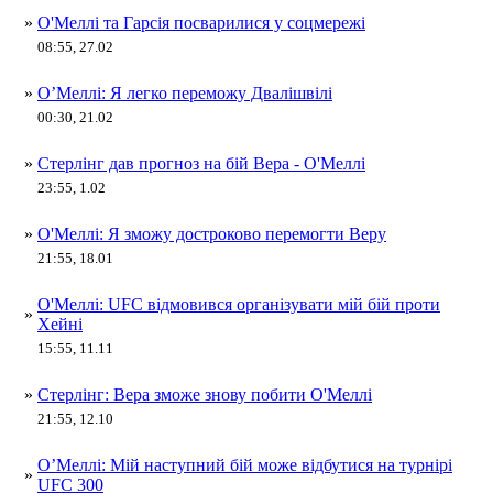
»
О'Меллі та Гарсія посварилися у соцмережі
08:55, 27.02
»
О’Меллі: Я легко переможу Двалішвілі
00:30, 21.02
»
Стерлінг дав прогноз на бій Вера - О'Меллі
23:55, 1.02
»
О'Меллі: Я зможу достроково перемогти Веру
21:55, 18.01
О'Меллі: UFC відмовився організувати мій бій проти
»
Хейні
15:55, 11.11
»
Стерлінг: Вера зможе знову побити О'Меллі
21:55, 12.10
О’Меллі: Мій наступний бій може відбутися на турнірі
»
UFC 300