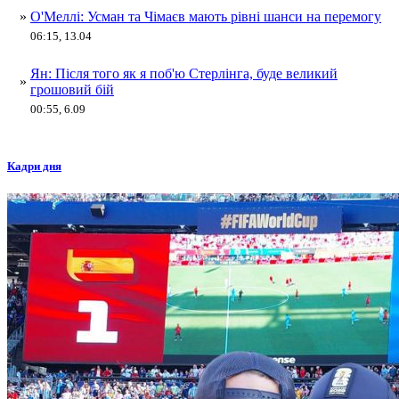
»
О'Меллі: Усман та Чімаєв мають рівні шанси на перемогу
06:15, 13.04
Ян: Після того як я поб'ю Стерлінга, буде великий
»
грошовий бій
00:55, 6.09
Кадри дня