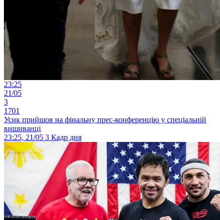
23:25
21/05
3
1701
Усик прийшов на фінальну прес-конференцію у спеціальній
вишиванці
23:25, 21/05
3
Кадр дня