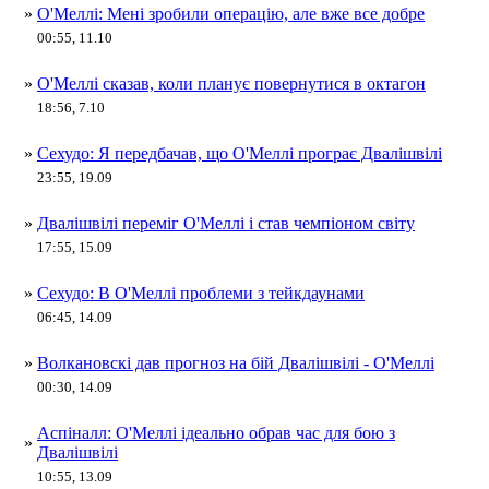
»
О'Меллі: Мені зробили операцію, але вже все добре
00:55, 11.10
»
О'Меллі сказав, коли планує повернутися в октагон
18:56, 7.10
»
Сехудо: Я передбачав, що О'Меллі програє Двалішвілі
23:55, 19.09
»
Двалішвілі переміг О'Меллі і став чемпіоном світу
17:55, 15.09
»
Сехудо: В О'Меллі проблеми з тейкдаунами
06:45, 14.09
»
Волкановскі дав прогноз на бій Двалішвілі - О'Меллі
00:30, 14.09
Аспіналл: О'Меллі ідеально обрав час для бою з
»
Двалішвілі
10:55, 13.09