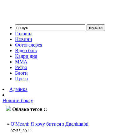
Головна
Новини
Фотогалерея
Відео боїв
Кадри дня
ММА
Ретро
Блоги
Преса
Адмінка
Новини боксу
Облако тегов ::
шон о'меллі
»
О'Меллі: Я хочу битися з Двалішвілі
07:55, 30.11