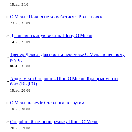
19:55, 3.10
»
О'Меллі: Поки я не хочу битися з Волкановскі
23:55, 21.09
»
Двалішвілі кинув виклик Шону О'Меллі
14:55, 21.09
Тренер Девіса: Джервонта переможе О'Меллі в першому
»
раунді
06:45, 31.08
Алджамейн Стерлінг - Шон О'Меллі. Кращі моменти
»
бою (ВІДЕО)
19:56, 20.08
»
О'Меллі переміг Стерлінга нокаутом
19:55, 20.08
»
Стерлінг: Я точно переможу Шона О'Меллі
20:55, 19.08