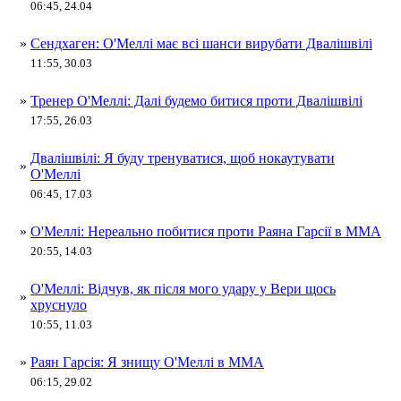
06:45, 24.04
»
Сендхаген: О'Меллі має всі шанси вирубати Двалішвілі
11:55, 30.03
»
Тренер О'Меллі: Далі будемо битися проти Двалішвілі
17:55, 26.03
Двалішвілі: Я буду тренуватися, щоб нокаутувати
»
О'Меллі
06:45, 17.03
»
О'Меллі: Нереально побитися проти Раяна Гарсії в ММА
20:55, 14.03
О'Меллі: Відчув, як після мого удару у Вери щось
»
хруснуло
10:55, 11.03
»
Раян Гарсія: Я знищу О'Меллі в ММА
06:15, 29.02