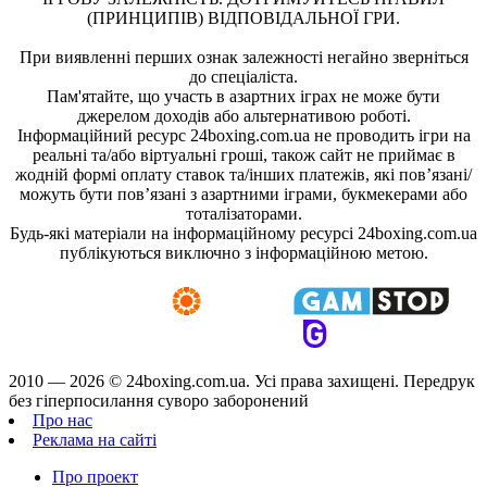
(ПРИНЦИПІВ) ВІДПОВІДАЛЬНОЇ ГРИ.
При виявленні перших ознак залежності негайно зверніться
до спеціаліста.
Пам'ятайте, що участь в азартних іграх не може бути
джерелом доходів або альтернативою роботі.
Інформаційний ресурс 24boxing.com.ua не проводить ігри на
реальні та/або віртуальні гроші, також сайт не приймає в
жодній формі оплату ставок та/інших платежів, які пов’язані/
можуть бути пов’язані з азартними іграми, букмекерами або
тоталізаторами.
Будь-які матеріали на інформаційному ресурсі 24boxing.com.ua
публікуються виключно з інформаційною метою.
2010 — 2026 ©
24boxing.com.ua.
Усi права захищенi. Передрук
без гіперпосилання суворо заборонений
Про нас
Реклама на сайті
Про проект