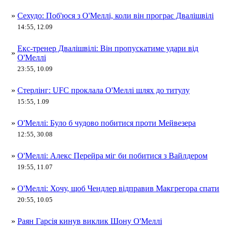
»
Сехудо: Поб'юся з О'Меллі, коли він програє Двалішвілі
14:55, 12.09
Екс-тренер Двалішвілі: Він пропускатиме удари від
»
О'Меллі
23:55, 10.09
»
Стерлінг: UFC проклала О'Меллі шлях до титулу
15:55, 1.09
»
О'Меллі: Було б чудово побитися проти Мейвезера
12:55, 30.08
»
О'Меллі: Алекс Перейра міг би побитися з Вайлдером
19:55, 11.07
»
О'Меллі: Хочу, щоб Чендлер відправив Макгрегора спати
20:55, 10.05
»
Раян Гарсія кинув виклик Шону О'Меллі