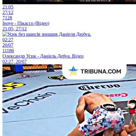
21:05
27/12
7128
Іноуе - Пікассо (Відео)
21:05, 27/12
02:27
20/07
11186
Олександр Усик - Даніель Дебуа. Відео
02:27, 20/07