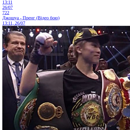
13:11
26/07
722
Джошуа - Пренг (Відео бою)
13:11, 26/07