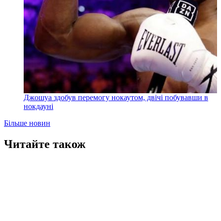
Джошуа здобув перемогу нокаутом, двічі побувавши в
нокдауні
Більше новин
Читайте також