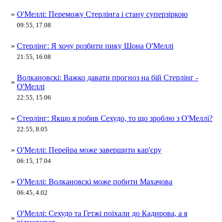
»
О'Меллі: Переможу Стерлінга і стану суперзіркою
09:55, 17.08
»
Стерлінг: Я хочу розбити пику Шона О'Меллі
21:55, 16.08
Волкановскі: Важко давати прогноз на бій Стерлінг -
»
О'Меллі
22:55, 15.06
»
Стерлінг: Якщо я побив Сехудо, то що зроблю з О'Меллі?
22:55, 8.05
»
О'Меллі: Перейра може завершити кар'єру
06:15, 17.04
»
О'Меллі: Волкановскі може побити Махачова
06:45, 4.02
О'Меллі: Сехудо та Гетжі поїхали до Кадирова, а я
»