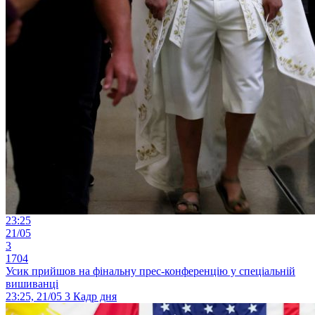
23:25
21/05
3
1704
Усик прийшов на фінальну прес-конференцію у спеціальній
вишиванці
23:25, 21/05
3
Кадр дня