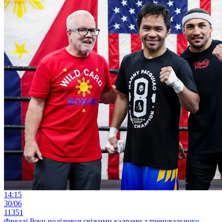
14:15
30/06
11351
Фредді Роуч поділився свіжими кадрами з тренувального