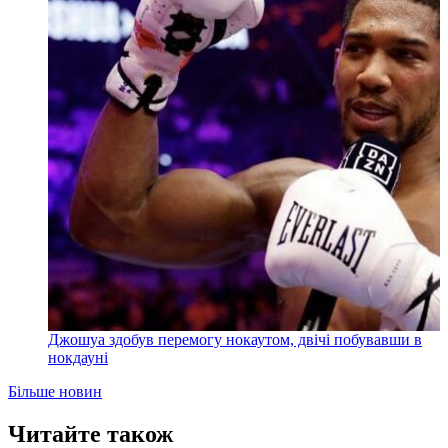
Джошуа здобув перемогу нокаутом, двічі побувавши в
нокдауні
Більше новин
Читайте також