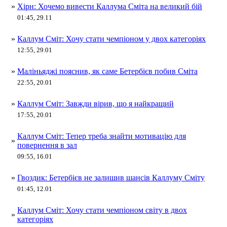
»
Хірн: Хочемо вивести Каллума Сміта на великий бій
01:45, 29.11
»
Каллум Сміт: Хочу стати чемпіоном у двох категоріях
12:55, 29.01
»
Маліньяджі пояснив, як саме Бетербієв побив Сміта
22:55, 20.01
»
Каллум Сміт: Завжди вірив, що я найкращий
17:55, 20.01
Каллум Сміт: Тепер треба знайти мотивацію для
»
повернення в зал
09:55, 16.01
»
Гвоздик: Бетербієв не залишив шансів Каллуму Сміту
01:45, 12.01
Каллум Сміт: Хочу стати чемпіоном світу в двох
»
категоріях