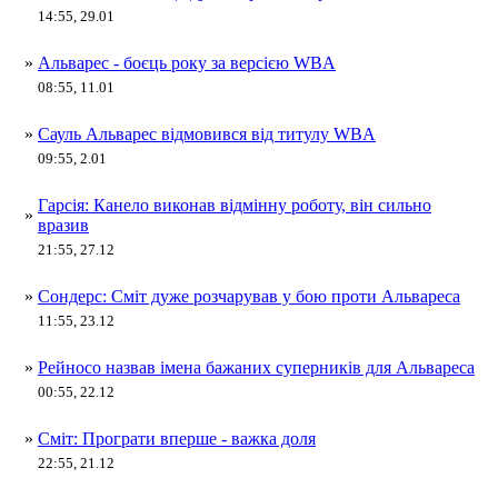
14:55, 29.01
»
Альварес - боєць року за версією WBА
08:55, 11.01
»
Сауль Альварес відмовився від титулу WBA
09:55, 2.01
Гарсія: Канело виконав відмінну роботу, він сильно
»
вразив
21:55, 27.12
»
Сондерс: Сміт дуже розчарував у бою проти Альвареса
11:55, 23.12
»
Рейносо назвав імена бажаних суперників для Альвареса
00:55, 22.12
»
Сміт: Програти вперше - важка доля
22:55, 21.12