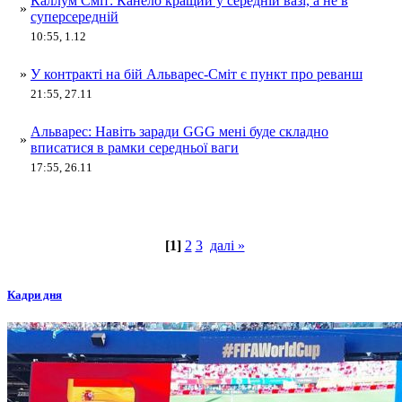
Каллум Сміт: Канело кращий у середній вазі, а не в
»
суперсередній
10:55, 1.12
»
У контракті на бій Альварес-Сміт є пункт про реванш
21:55, 27.11
Альварес: Навіть заради GGG мені буде складно
»
вписатися в рамки середньої ваги
17:55, 26.11
[1]
2
3
далі »
Кадри дня