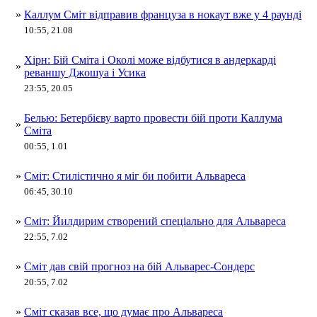
»
Каллум Сміт відправив француза в нокаут вже у 4 раунді
10:55, 21.08
Хірн: Бій Сміта і Околі може відбутися в андеркарді
»
реваншу Джошуа і Усика
23:55, 20.05
Белью: Бетербієву варто провести бій проти Каллума
»
Сміта
00:55, 1.01
»
Сміт: Стилістично я міг би побити Альвареса
06:45, 30.10
»
Сміт: Йилдирим створений спеціально для Альвареса
22:55, 7.02
»
Сміт дав свій прогноз на бій Альварес-Сондерс
20:55, 7.02
»
Сміт сказав все, що думає про Альвареса