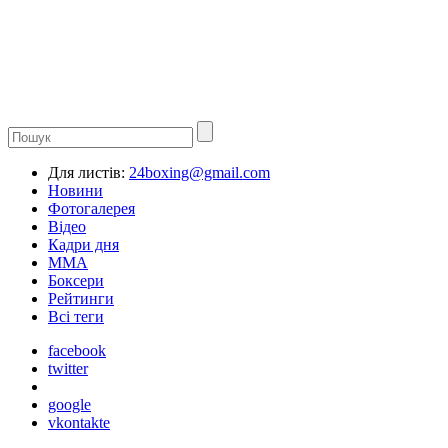
Для листів:
24boxing@gmail.com
Новини
Фотогалерея
Відео
Кадри дня
ММА
Боксери
Рейтинги
Всі теги
facebook
twitter
google
vkontakte