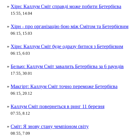
»
Хірн: Каллум Сміт справді може побити Бетербієва
15:55, 14.04
»
Хірн - про організацію бою між Смітом та Бетербієвим
06:15, 15.03
»
Хірн: Каллум Сміт буде одразу битися з Бетербієвим
06:15, 6.03
»
Белью: Каллум Сміт завалить Бетербієва за 6 раундів
17:55, 30.01
»
Макгірт: Каллум Сміт точно переможе Бетербієва
06:15, 20.12
»
Каллум Сміт повернеться в ринг 11 березня
07:55, 8.12
»
Сміт: Я знову стану чемпіоном світу
08:55, 7.09