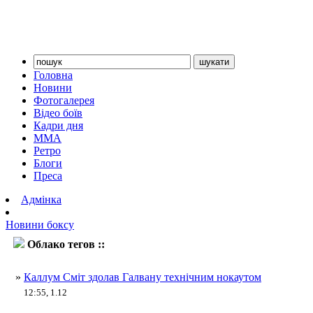
Головна
Новини
Фотогалерея
Відео боїв
Кадри дня
ММА
Ретро
Блоги
Преса
Адмінка
Новини боксу
Облако тегов ::
каллум сміт
»
Каллум Сміт здолав Галвану технічним нокаутом
12:55, 1.12