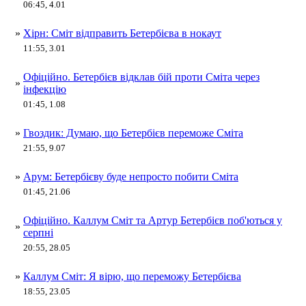
06:45, 4.01
»
Хірн: Сміт відправить Бетербієва в нокаут
11:55, 3.01
Офіційно. Бетербієв відклав бій проти Сміта через
»
інфекцію
01:45, 1.08
»
Гвоздик: Думаю, що Бетербієв переможе Сміта
21:55, 9.07
»
Арум: Бетербієву буде непросто побити Сміта
01:45, 21.06
Офіційно. Каллум Сміт та Артур Бетербієв поб'ються у
»
серпні
20:55, 28.05
»
Каллум Сміт: Я вірю, що переможу Бетербієва
18:55, 23.05