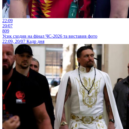
22:09
20/07
809
Усик сходив на фінал ЧС-2026 та виставив фото
22:09, 20/07
Кадр дня