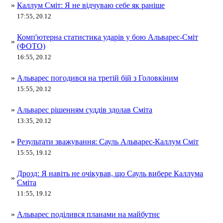
»
Каллум Сміт: Я не відчуваю себе як раніше
17:55, 20.12
Комп'ютерна статистика ударів у бою Альварес-Сміт
»
(ФОТО)
16:55, 20.12
»
Альварес погодився на третій бій з Головкіним
15:55, 20.12
»
Альварес рішенням суддів здолав Сміта
13:35, 20.12
»
Результати зважування: Сауль Альварес-Каллум Сміт
15:55, 19.12
Дрозд: Я навіть не очікував, що Сауль вибере Каллума
»
Сміта
11:55, 19.12
»
Альварес поділився планами на майбутнє