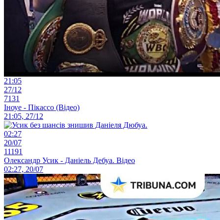
21:05
27/12
7131
Іноуе - Пікассо (Відео)
21:05, 27/12
02:27
20/07
11191
Олександр Усик - Даніель Дебуа. Відео
02:27, 20/07