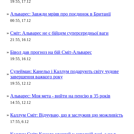
19:55, 17.12
»
Альварес: Завжди мріяв про поєдинок в Британії
00:55, 17.12
»
Сміт: Альварес не є бійцем суперсередньої ваги
21:55, 16.12
»
Бівол дав прогноз на бій Сміт-Альварес
19:55, 16.12
Сулейман: Канельо і Каллум подарують світу чудове
»
завершення важкого року
19:55, 12.12
»
Альварес: Моя мета - вийти на пенсію в 35 років
14:55, 12.12
»
Каллум Сміт: Відчуваю, що я заслужив цю можливість
17:55, 6.12