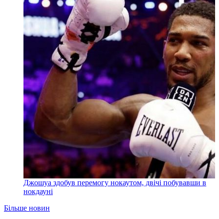
Джошуа здобув перемогу нокаутом, двічі побувавши в
нокдауні
Більше новин