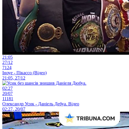
21:05
27/12
7124
Іноуе - Пікассо (Відео)
21:05, 27/12
02:27
20/07
11181
Олександр Усик - Даніель Дебуа. Відео
02:27, 20/07