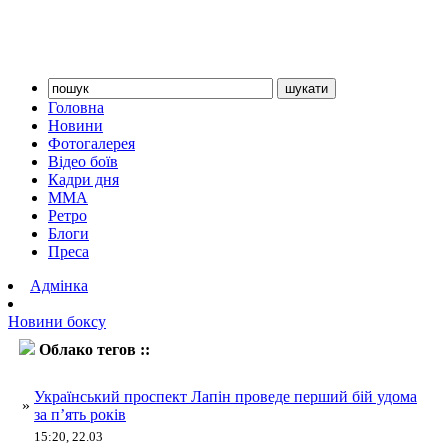
Головна
Новини
Фотогалерея
Відео боїв
Кадри дня
ММА
Ретро
Блоги
Преса
Адмінка
Новини боксу
Облако тегов ::
Лапін
Український проспект Лапін проведе перший бій удома
»
за п’ять років
15:20, 22.03