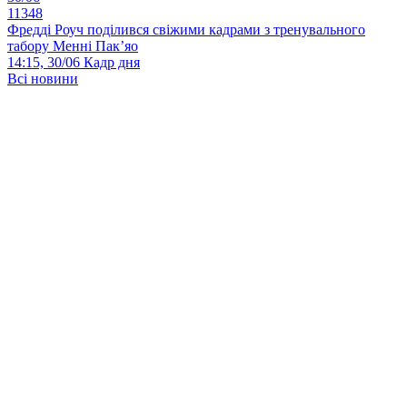
11348
Фредді Роуч поділився свіжими кадрами з тренувального
табору Менні Пак’яо
14:15, 30/06
Кадр дня
Всі новини