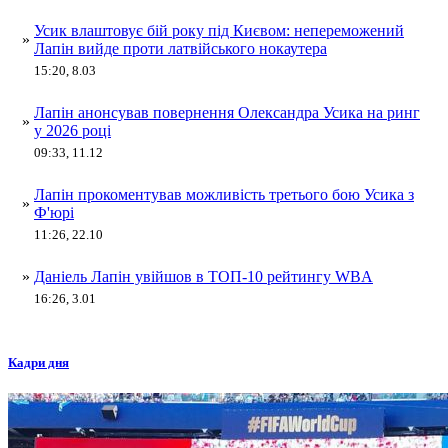
Усик влаштовує бій року під Києвом: непереможений
»
Лапін вийде проти латвійського нокаутера
15:20, 8.03
Лапін анонсував повернення Олександра Усика на ринг
»
у 2026 році
09:33, 11.12
Лапін прокоментував можливість третього бою Усика з
»
Ф'юрі
11:26, 22.10
»
Даніель Лапін увійшов в ТОП-10 рейтингу WBA
16:26, 3.01
Кадри дня