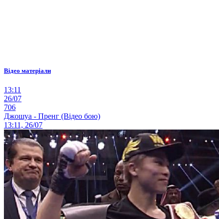
Відео матеріали
13:11
26/07
706
Джошуа - Пренг (Відео бою)
13:11, 26/07