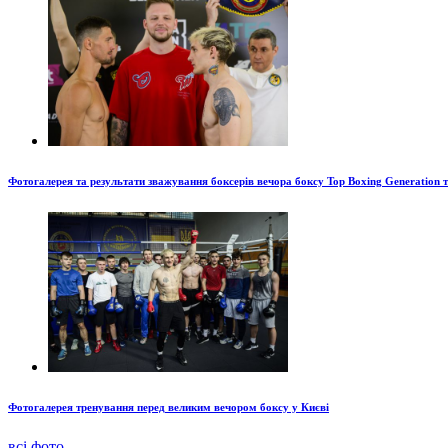
Фотогалерея та результати зважування боксерів вечора боксу Top Boxing Generation 
Фотогалерея тренування перед великим вечором боксу у Києві
всі фото