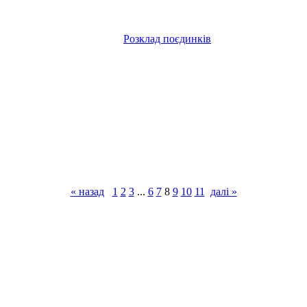
Розклад поєдинків
« назад
1
2
3
...
6
7
8
9
10
11
далі »