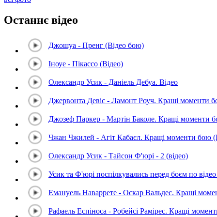
Останнє відео
Джошуа - Пренг (Відео бою)
Іноуе - Пікассо (Відео)
Олександр Усик - Даніель Дебуа. Відео
Джервонта Девіс - Ламонт Роуч. Кращі моменти 
Джозеф Паркер - Мартін Баколе. Кращі моменти 
Чжан Чжилей - Агіт Кабаєл. Кращі моменти бою 
Олександр Усик - Тайсон Ф'юрі - 2 (відео)
Усик та Ф'юрі поспілкувались перед боєм по відео 
Емануель Наваррете - Оскар Вальдес. Кращі мом
Рафаель Еспіноса - Робейсі Рамірес. Кращі момен