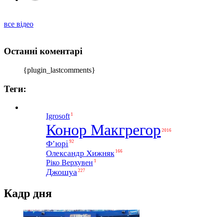
все відео
Останні коментарі
{plugin_lastcomments}
Теги:
1
Igrosoft
Конор Макгрегор
2016
Ф’юрі
92
Олександр Хижняк
166
1
Ріко Верхувен
Джошуа
227
Кадр дня