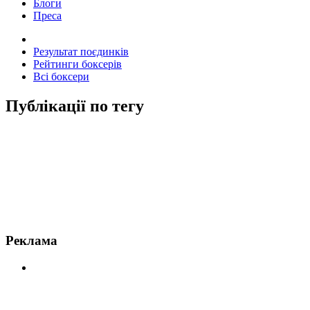
Блоги
Преса
Результат поєдинків
Рейтинги боксерів
Всі боксери
Публікації по тегу
Новини по Келл Брук
Реклама