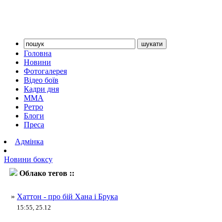
Головна
Новини
Фотогалерея
Відео боїв
Кадри дня
ММА
Ретро
Блоги
Преса
Адмінка
Новини боксу
Облако тегов ::
Келл Брук
»
Хаттон - про бій Хана і Брука
15:55, 25.12