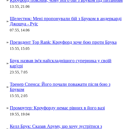
»
Кроуфорд пояснив, чому його бій з Бруком під питанням
13:55, 21.06
Шелестюк: Мені пропонували бій з Бруком в андеркарді
»
Джошуа - Руїс
07:55, 14.06
»
Президент Top Rank: Кроуфорд хоче бою проти Брука
15:55, 15.05
Брук назвав ім'я найскладнішого суперника у своїй
»
кар'єрі
23:55, 7.05
Тренер Спенса: Його почали поважати після бою з
»
Бруком
15:55, 2.05
»
Промоутер: Кроуфорду немає рівних в його вазі
19:55, 19.04
Келл Брук: Сказав Аруму, що хочу зустрітися з
»