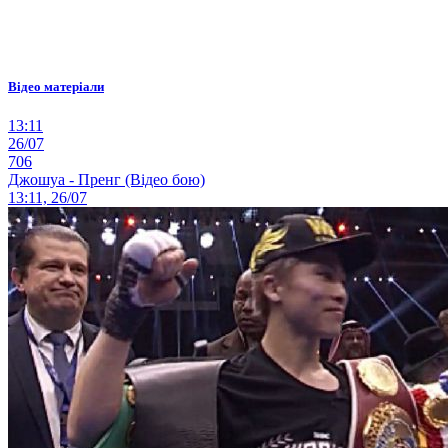
Відео матеріали
13:11
26/07
706
Джошуа - Пренг (Відео бою)
13:11, 26/07