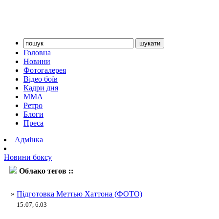
Головна
Новини
Фотогалерея
Відео боїв
Кадри дня
ММА
Ретро
Блоги
Преса
Адмінка
Новини боксу
Облако тегов ::
Келл Брук
»
Підготовка Меттью Хаттона (ФОТО)
15:07, 6.03