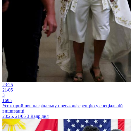
23:25
21/05
3
1695
Усик прийшов на фінальну прес-конференцію у спеціальній
вишиванці
23:25, 21/05
3
Кадр дня