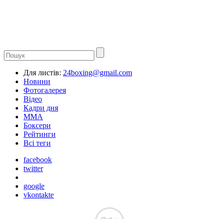
Для листів:
24boxing@gmail.com
Новини
Фотогалерея
Відео
Кадри дня
ММА
Боксери
Рейтинги
Всі теги
facebook
twitter
google
vkontakte