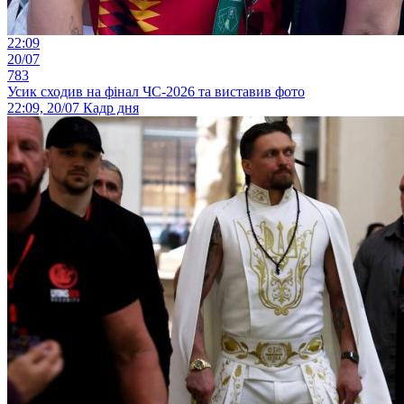
22:09
20/07
783
Усик сходив на фінал ЧС-2026 та виставив фото
22:09, 20/07
Кадр дня