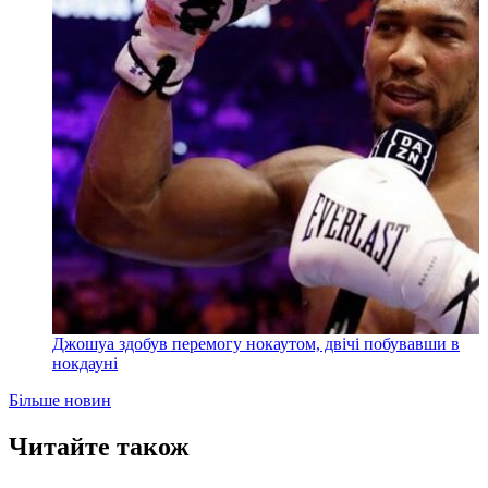
Джошуа здобув перемогу нокаутом, двічі побувавши в
нокдауні
Більше новин
Читайте також