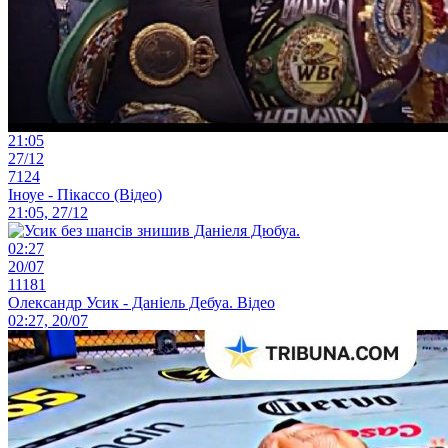
21:05
27/12
7124
Іноуе - Пікассо (Відео)
21:05, 27/12
02:27
20/07
11181
Олександр Усик - Даніель Дебуа. Відео
02:27, 20/07