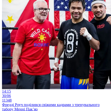
14:15
30/06
11348
Фредді Роуч поділився свіжими кадрами з тренувального
табору Менні Пак’яо