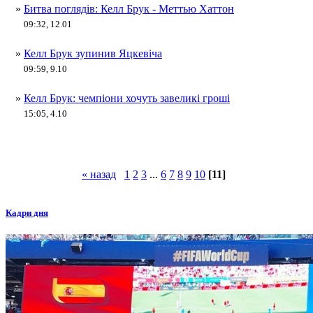
»
Битва поглядів: Келл Брук - Меттью Хаттон
09:32, 12.01
»
Келл Брук зупинив Яцкевіча
09:59, 9.10
»
Келл Брук: чемпіони хочуть завеликі гроші
15:05, 4.10
« назад
1
2
3
...
6
7
8
9
10
[11]
Кадри дня