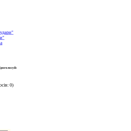
 удари"
ми"
ка
роголосуй:
сів: 0)