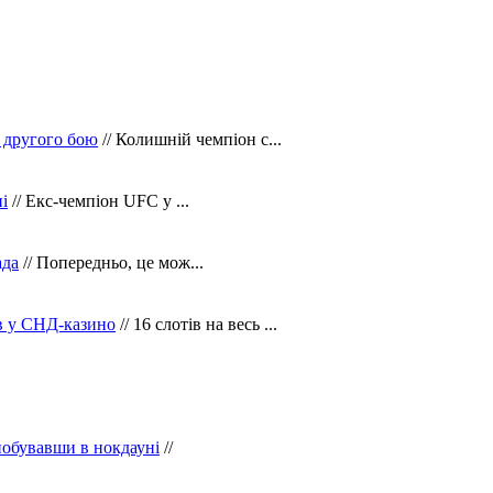
 другого бою
// Колишній чемпіон с...
і
// Екс-чемпіон UFC у ...
ада
// Попередньо, це мож...
ів у СНД-казино
// 16 слотів на весь ...
побувавши в нокдауні
//