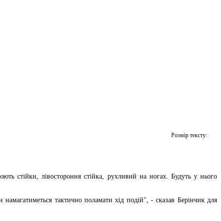
Розмір тексту:
юють стійки, лівостороння стійка, рухливий на ногах. Будуть у нього
ін намагатиметься тактично поламати хід подій", - сказав Берінчик для