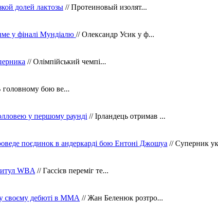
зкой долей лактозы
// Протеиновый изолят...
тиме у фіналі Мундіалю
// Олександр Усик у ф...
уперника
// Олімпійський чемпі...
В головному бою ве...
олловею у першому раунді
// Ірландець отримав ...
оведе поєдинок в андеркарді бою Ентоні Джошуа
// Суперник укр
 титул WBA
// Гассієв переміг те...
 у своєму дебюті в ММА
// Жан Беленюк розтро...