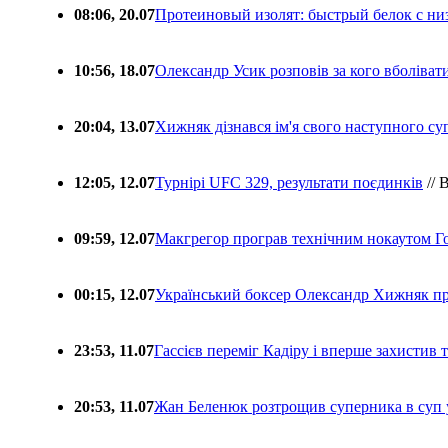
08:06, 20.07
Протеиновый изолят: быстрый белок с ни
10:56, 18.07
Олександр Усик розповів за кого вболіва
20:04, 13.07
Хижняк дізнався ім'я свого наступного с
12:05, 12.07
Турнірі UFC 329, результати поєдинків
// 
09:59, 12.07
Макгрегор програв технічним нокаутом Г
00:15, 12.07
Український боксер Олександр Хижняк пр
23:53, 11.07
Гассієв переміг Кадіру і вперше захистив
20:53, 11.07
Жан Беленюк розтрощив суперника в суп