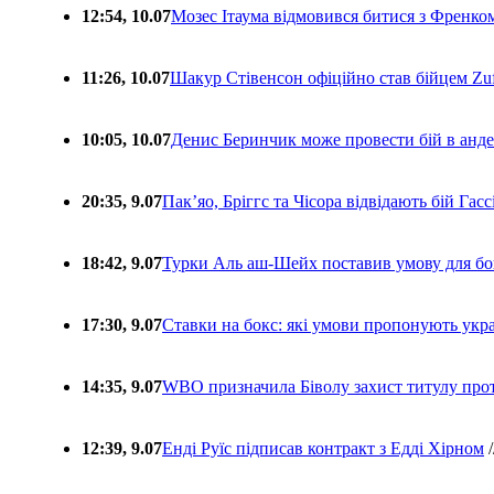
12:54, 10.07
Мозес Ітаума відмовився битися з Френко
11:26, 10.07
Шакур Стівенсон офіційно став бійцем Zuf
10:05, 10.07
Денис Беринчик може провести бій в анде
20:35, 9.07
Пакʼяо, Бріггс та Чісора відвідають бій Гас
18:42, 9.07
Турки Аль аш-Шейх поставив умову для бо
17:30, 9.07
Ставки на бокс: які умови пропонують укра
14:35, 9.07
WBO призначила Біволу захист титулу про
12:39, 9.07
Енді Руїс підписав контракт з Едді Хірном
/