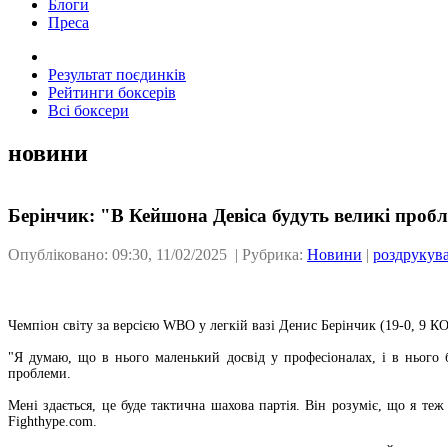
Блоги
Преса
Результат поєдинків
Рейтинги боксерів
Всі боксери
новини
Берінчик: "В Кейшона Девіса будуть великі проб
Опубліковано: 09:30, 11/02/2025 | Рубрика:
Новини
|
роздрукув
Чемпіон світу за версією WBO у легкій вазі Денис Берінчик (19-0, 9 К
"Я думаю, що в нього маленький досвід у професіоналах, і в нього б
проблеми.
Мені здається, це буде тактична шахова партія. Він розуміє, що я теж
Fighthype.com.