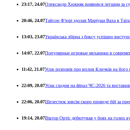
23:17, 24.07
Олександр Хижняк виявився легшим за с
20:46, 24.07
Тайсон Ф'юрі здолав Маріуша Ваха в Таїл
13:03, 23.07
Українська збірна з боксу успішно виступ
14:07, 22.07
Популярные игровые механики в совреме
11:42, 21.07
Усик розповів про вплив Кличків на його 
22:09, 20.07
Усик сходив на фінал ЧС-2026 та вистави
22:06, 20.07
Шелестюк зовсім скоро проведе бій за п
19:14, 20.07
Віктор Ортіс дебютував у боях на голих 