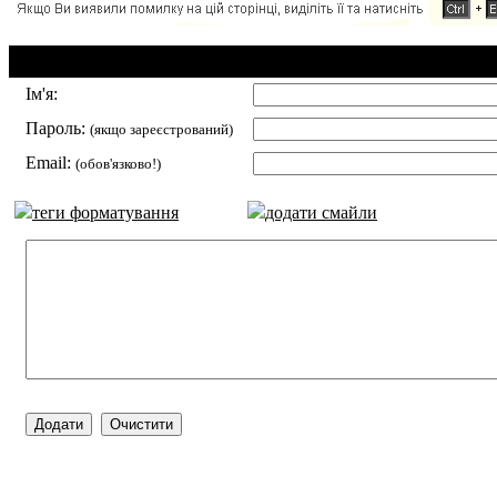
Додавання коментаря:
Ім'я:
Пароль:
(якщо зареєстрований)
Email:
(обов'язково!)
теги форматування
додати смайли