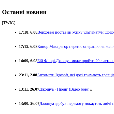
Останні новини
[TWIG]
17:18, 6.08
Верховен поставив Усику ультиматум щодо
17:15, 6.08
Конор Макгрегор переніс операцію на колін
14:09, 6.08
Бій Ф’юрі-Джошуа може пройти 20 листоп
23:11, 2.08
Автомати Igrosoft, які досі тримають гравц
13:11, 26.07
Джошуа - Пренг (Відео бою)
//
13:00, 26.07
Джошуа здобув перемогу нокаутом, двічі 