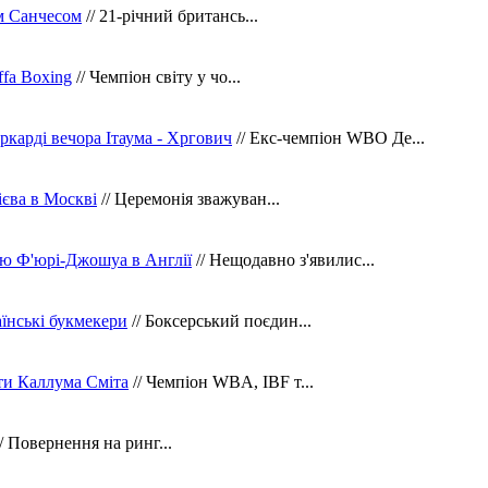
м Санчесом
// 21-річний британсь...
fa Boxing
// Чемпіон світу у чо...
ркарді вечора Ітаума - Хргович
// Екс-чемпіон WBO Де...
сієва в Москві
// Церемонія зважуван...
ю Ф'юрі-Джошуа в Англії
// Нещодавно з'явилис...
їнські букмекери
// Боксерський поєдин...
ти Каллума Сміта
// Чемпіон WBA, IBF т...
/ Повернення на ринг...