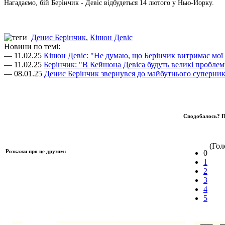
Нагадаємо, бій Берінчик - Девіс відбудеться 14 лютого у Нью-Йорку.
Денис Берінчик
,
Кішон Девіс
Новини по темі:
— 11.02.25
Кішон Девіс: "Не думаю, що Берінчик витримає мої
— 11.02.25
Берінчик: "В Кейшона Девіса будуть великі пробле
— 08.01.25
Денис Берінчик звернувся до майбутнього суперни
Сподобалось? П
(Голо
Розкажи про це друзям:
0
1
2
3
4
5