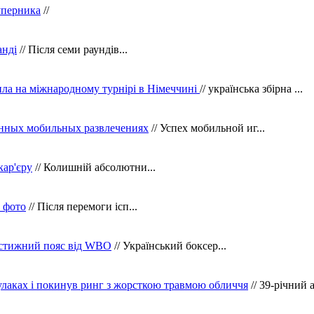
уперника
//
анді
// Після семи раундів...
ила на міжнародному турнірі в Німеччині
// українська збірна ...
нных мобильных развлечениях
// Успех мобильной иг...
кар'єру
// Колишній абсолютни...
в фото
// Після перемоги ісп...
рестижний пояс від WBO
// Український боксер...
кулаках і покинув ринг з жорсткою травмою обличчя
// 39-річний 