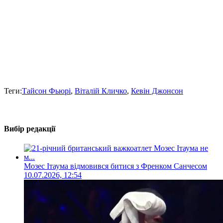
Теги:
Тайсон Фьюрі
,
Віталій Кличко
,
Кевін Джонсон
Вибір редакції
Мозес Ітаума відмовився битися з Френком Санчесом
10.07.2026, 12:54