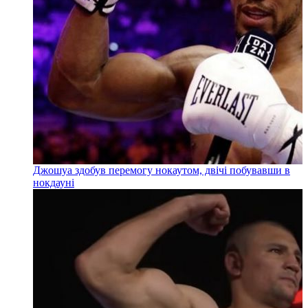
Джошуа здобув перемогу нокаутом, двічі побувавши в
нокдауні