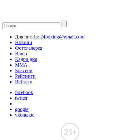
Для листів:
24boxing@gmail.com
Новини
Фотогалерея
Відео
Кадри дня
ММА
Боксери
Рейтинги
Всі теги
facebook
twitter
google
vkontakte