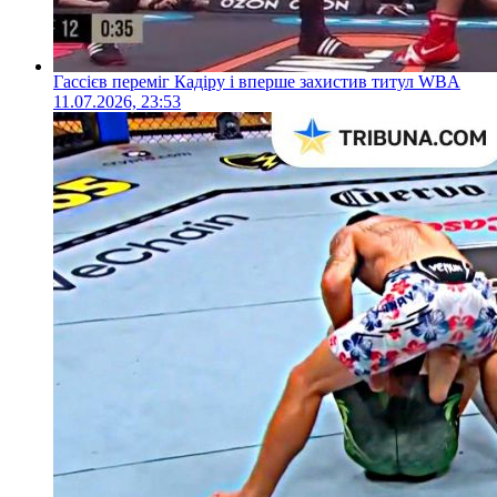
Гассієв переміг Кадіру і вперше захистив титул WBA
11.07.2026, 23:53