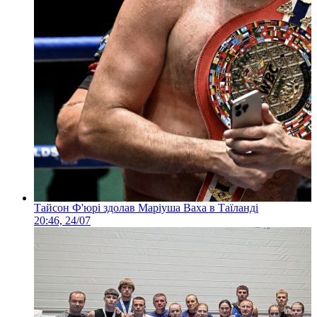
Тайсон Ф'юрі здолав Маріуша Ваха в Таїланді
20:46, 24/07