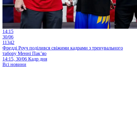
14:15
30/06
11342
Фредді Роуч поділився свіжими кадрами з тренувального
табору Менні Пак’яо
14:15, 30/06
Кадр дня
Всі новини