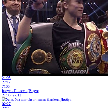
21:05
27/12
7106
Іноуе - Пікассо (Відео)
21:05, 27/12
02:27