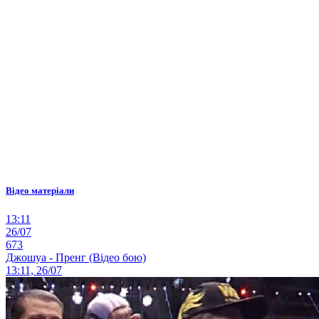
Відео матеріали
13:11
26/07
673
Джошуа - Пренг (Відео бою)
13:11, 26/07