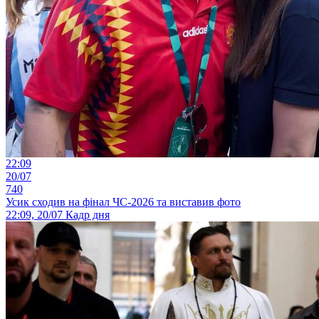
22:09
20/07
740
Усик сходив на фінал ЧС-2026 та виставив фото
22:09, 20/07
Кадр дня