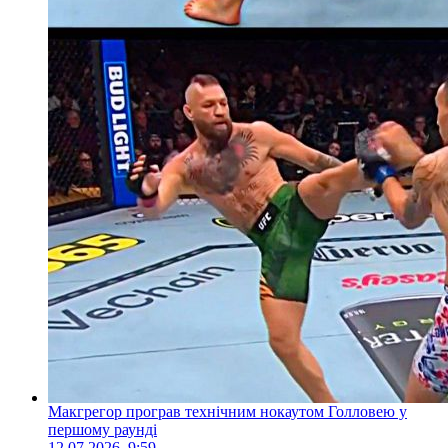
Макгрегор програв технічним нокаутом Голловею у
першому раунді
12.07.2026, 9:59