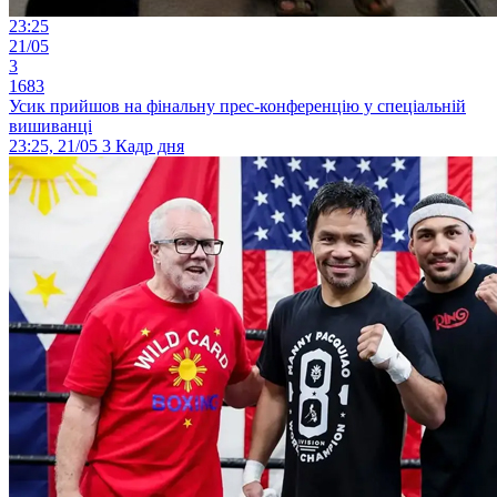
23:25
21/05
3
1683
Усик прийшов на фінальну прес-конференцію у спеціальній
вишиванці
23:25, 21/05
3
Кадр дня