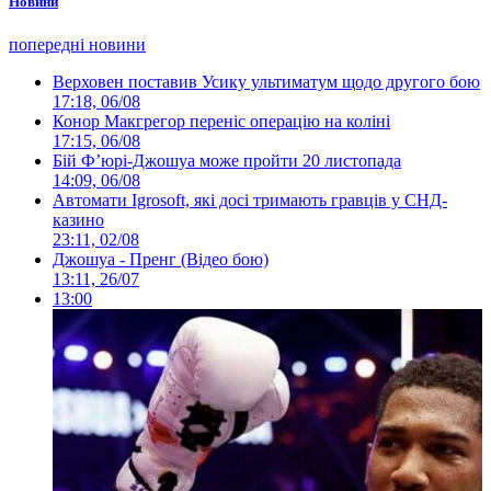
Новини
попередні новини
Верховен поставив Усику ультиматум щодо другого бою
17:18, 06/08
Конор Макгрегор переніс операцію на коліні
17:15, 06/08
Бій Ф’юрі-Джошуа може пройти 20 листопада
14:09, 06/08
Автомати Igrosoft, які досі тримають гравців у СНД-
казино
23:11, 02/08
Джошуа - Пренг (Відео бою)
13:11, 26/07
13:00