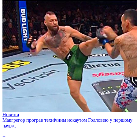
Новини
Макгрегор програв технічним нокаутом Голловею у першому
раунді