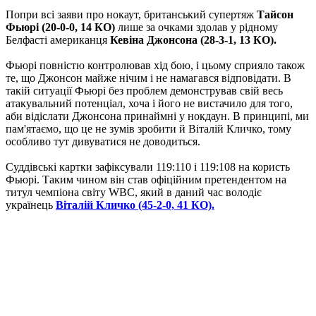
Попри всі заяви про нокаут, британський супертяж
Тайсон
Фьюрі (20-0-0, 14 КО)
лише за очками здолав у рідному
Белфасті американця
Кевіна Джонсона (28-3-1, 13 КО).
Фьюрі повністю контролював хід бою, і цьому сприяло також
те, що Джонсон майже нічим і не намагався відповідати. В
такій ситуації Фьюрі без проблем демонстрував свій весь
атакувальний потенціал, хоча і його не вистачило для того,
аби відіслати Джонсона принаймні у нокдаун. В принципі, ми
пам'ятаємо, що це не зумів зробити й Віталій Кличко, тому
особливо тут дивуватися не доводиться.
Суддівські картки зафіксували 119:110 і 119:108 на користь
Фьюрі. Таким чином він став офіційним претендентом на
титул чемпіона світу WBC, який в даний час володіє
українець
Віталій Кличко (45-2-0, 41 КО).