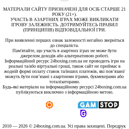
МАТЕРІАЛИ САЙТУ ПРИЗНАЧЕНІ ДЛЯ ОСІБ СТАРШЕ 21
РОКУ (21+).
УЧАСТЬ В АЗАРТНИХ ІГРАХ МОЖЕ ВИКЛИКАТИ
ІГРОВУ ЗАЛЕЖНІСТЬ. ДОТРИМУЙТЕСЬ ПРАВИЛ
(ПРИНЦИПІВ) ВІДПОВІДАЛЬНОЇ ГРИ.
При виявленні перших ознак залежності негайно зверніться
до спеціаліста.
Пам'ятайте, що участь в азартних іграх не може бути
джерелом доходів або альтернативою роботі.
Інформаційний ресурс 24boxing.com.ua не проводить ігри на
реальні та/або віртуальні гроші, також сайт не приймає в
жодній формі оплату ставок та/інших платежів, які пов’язані/
можуть бути пов’язані з азартними іграми, букмекерами або
тоталізаторами.
Будь-які матеріали на інформаційному ресурсі 24boxing.com.ua
публікуються виключно з інформаційною метою.
2010 — 2026 ©
24boxing.com.ua.
Усi права захищенi. Передрук