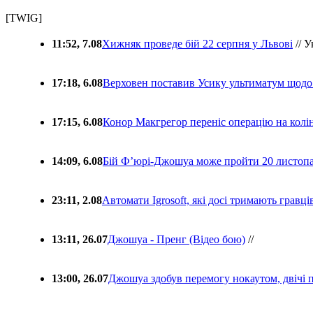
[TWIG]
11:52, 7.08
Хижняк проведе бій 22 серпня у Львові
// У
17:18, 6.08
Верховен поставив Усику ультиматум щодо
17:15, 6.08
Конор Макгрегор переніс операцію на колін
14:09, 6.08
Бій Ф’юрі-Джошуа може пройти 20 листоп
23:11, 2.08
Автомати Igrosoft, які досі тримають гравц
13:11, 26.07
Джошуа - Пренг (Відео бою)
//
13:00, 26.07
Джошуа здобув перемогу нокаутом, двічі 