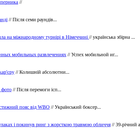
уперника
//
анді
// Після семи раундів...
ила на міжнародному турнірі в Німеччині
// українська збірна ...
нных мобильных развлечениях
// Успех мобильной иг...
кар'єру
// Колишній абсолютни...
в фото
// Після перемоги ісп...
рестижний пояс від WBO
// Український боксер...
кулаках і покинув ринг з жорсткою травмою обличчя
// 39-річний 