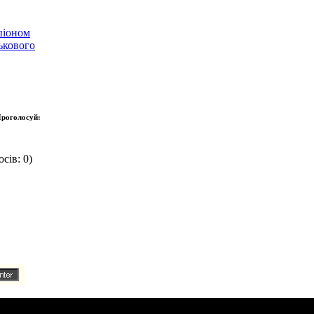
піоном
ькового
роголосуй:
сів: 0)