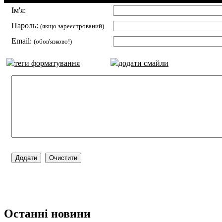
Ім'я:
Пароль:
(якщо зареєстрований)
Email:
(обов'язково!)
теги форматування
додати смайли
Останні новини