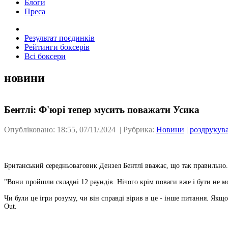
Блоги
Преса
Результат поєдинків
Рейтинги боксерів
Всі боксери
новини
Бентлі: Ф'юрі тепер мусить поважати Усика
Опубліковано: 18:55, 07/11/2024 | Рубрика:
Новини
|
роздрукув
Британський середньоваговик Дензел Бентлі вважає, що так правильно.
"Вони пройшли складні 12 раундів. Нічого крім поваги вже і бути не м
Чи були це ігри розуму, чи він справді вірив в це - інше питання. Якщ
Out.