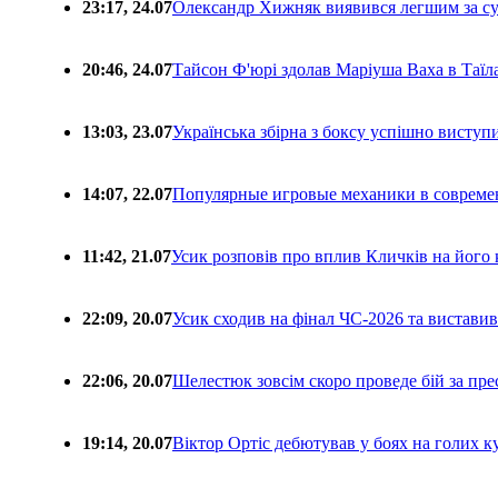
23:17, 24.07
Олександр Хижняк виявився легшим за с
20:46, 24.07
Тайсон Ф'юрі здолав Маріуша Ваха в Таїл
13:03, 23.07
Українська збірна з боксу успішно виступ
14:07, 22.07
Популярные игровые механики в совреме
11:42, 21.07
Усик розповів про вплив Кличків на його 
22:09, 20.07
Усик сходив на фінал ЧС-2026 та вистави
22:06, 20.07
Шелестюк зовсім скоро проведе бій за п
19:14, 20.07
Віктор Ортіс дебютував у боях на голих 