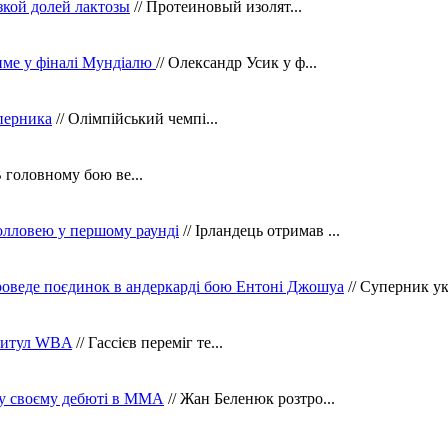
зкой долей лактозы
// Протеиновый изолят...
тиме у фіналі Мундіалю
// Олександр Усик у ф...
уперника
// Олімпійський чемпі...
В головному бою ве...
олловею у першому раунді
// Ірландець отримав ...
оведе поєдинок в андеркарді бою Ентоні Джошуа
// Суперник укр
 титул WBA
// Гассієв переміг те...
 у своєму дебюті в ММА
// Жан Беленюк розтро...