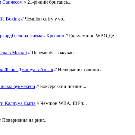
м Санчесом
// 21-річний британсь...
fa Boxing
// Чемпіон світу у чо...
ркарді вечора Ітаума - Хргович
// Екс-чемпіон WBO Де...
сієва в Москві
// Церемонія зважуван...
ю Ф'юрі-Джошуа в Англії
// Нещодавно з'явилис...
їнські букмекери
// Боксерський поєдин...
ти Каллума Сміта
// Чемпіон WBA, IBF т...
/ Повернення на ринг...