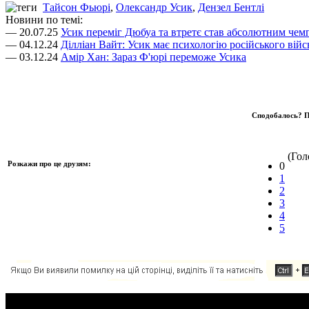
Тайсон Фьюрі
,
Олександр Усик
,
Дензел Бентлі
Новини по темі:
— 20.07.25
Усик переміг Дюбуа та втретє став абсолютним чем
— 04.12.24
Ділліан Вайт: Усик має психологію російського війс
— 03.12.24
Амір Хан: Зараз Ф'юрі переможе Усика
Сподобалось? П
(Голо
Розкажи про це друзям:
0
1
2
3
4
5
Додавання коментаря: