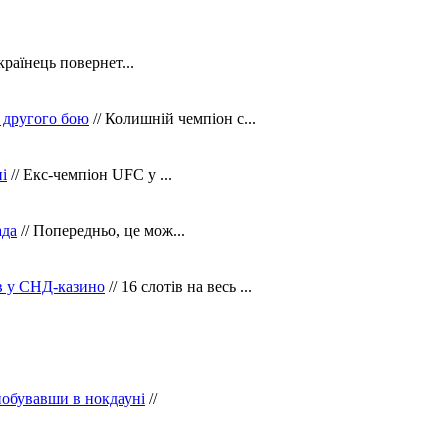
країнець повернет...
 другого бою
// Колишній чемпіон с...
і
// Екс-чемпіон UFC у ...
ада
// Попередньо, це мож...
ів у СНД-казино
// 16 слотів на весь ...
побувавши в нокдауні
//