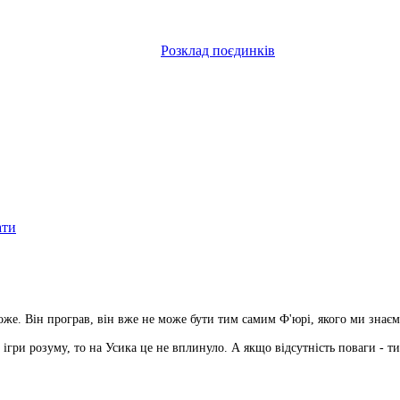
Розклад поєдинків
ати
оже. Він програв, він вже не може бути тим самим Ф'юрі, якого ми знаєм
о ігри розуму, то на Усика це не вплинуло. А якщо відсутність поваги - т