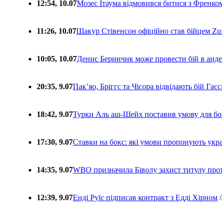
12:54, 10.07
Мозес Ітаума відмовився битися з Френко
11:26, 10.07
Шакур Стівенсон офіційно став бійцем Zuf
10:05, 10.07
Денис Беринчик може провести бій в анде
20:35, 9.07
Пакʼяо, Бріггс та Чісора відвідають бій Гас
18:42, 9.07
Турки Аль аш-Шейх поставив умову для бо
17:30, 9.07
Ставки на бокс: які умови пропонують укра
14:35, 9.07
WBO призначила Біволу захист титулу про
12:39, 9.07
Енді Руїс підписав контракт з Едді Хірном
/