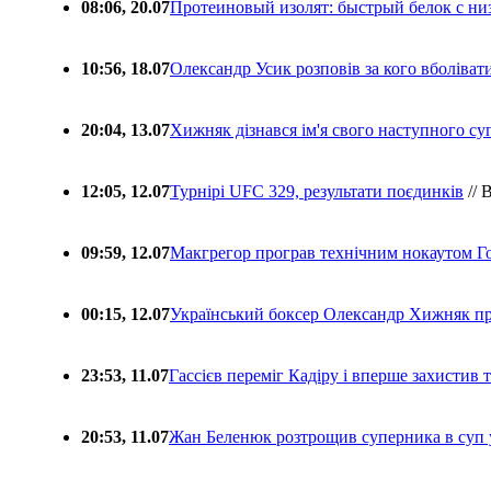
08:06, 20.07
Протеиновый изолят: быстрый белок с ни
10:56, 18.07
Олександр Усик розповів за кого вболіва
20:04, 13.07
Хижняк дізнався ім'я свого наступного с
12:05, 12.07
Турнірі UFC 329, результати поєдинків
// 
09:59, 12.07
Макгрегор програв технічним нокаутом Г
00:15, 12.07
Український боксер Олександр Хижняк пр
23:53, 11.07
Гассієв переміг Кадіру і вперше захистив
20:53, 11.07
Жан Беленюк розтрощив суперника в суп