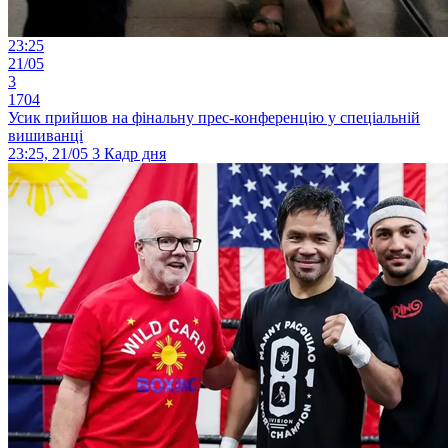
23:25
21/05
3
1704
Усик прийшов на фінальну прес-конференцію у спеціальній
вишиванці
23:25, 21/05
3
Кадр дня