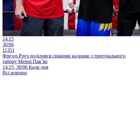
14:15
30/06
11351
Фредді Роуч поділився свіжими кадрами з тренувального
табору Менні Пак’яо
14:15, 30/06
Кадр дня
Всі новини