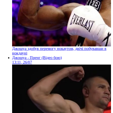
Джошуа здобув перемогу нокаутом, двічі побувавши в
нокдауні
Джошуа - Пренг (Відео бою)
13:11, 26/07