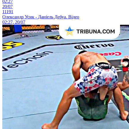
02:27
20/07
11191
Олександр Усик - Даніель Дебуа. Відео
02:27, 20/07