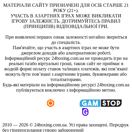
МАТЕРІАЛИ САЙТУ ПРИЗНАЧЕНІ ДЛЯ ОСІБ СТАРШЕ 21
РОКУ (21+).
УЧАСТЬ В АЗАРТНИХ ІГРАХ МОЖЕ ВИКЛИКАТИ
ІГРОВУ ЗАЛЕЖНІСТЬ. ДОТРИМУЙТЕСЬ ПРАВИЛ
(ПРИНЦИПІВ) ВІДПОВІДАЛЬНОЇ ГРИ.
При виявленні перших ознак залежності негайно зверніться
до спеціаліста.
Пам'ятайте, що участь в азартних іграх не може бути
джерелом доходів або альтернативою роботі.
Інформаційний ресурс 24boxing.com.ua не проводить ігри на
реальні та/або віртуальні гроші, також сайт не приймає в
жодній формі оплату ставок та/інших платежів, які пов’язані/
можуть бути пов’язані з азартними іграми, букмекерами або
тоталізаторами.
Будь-які матеріали на інформаційному ресурсі 24boxing.com.ua
публікуються виключно з інформаційною метою.
2010 — 2026 ©
24boxing.com.ua.
Усi права захищенi. Передрук
без гіперпосилання суворо заборонений