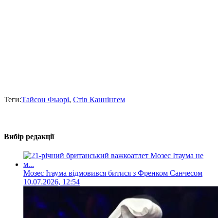
Теги:
Тайсон Фьюрі
,
Стів Каннінгем
Вибір редакції
Мозес Ітаума відмовився битися з Френком Санчесом
10.07.2026, 12:54