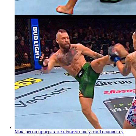
Макгрегор програв технічним нокаутом Голловею у