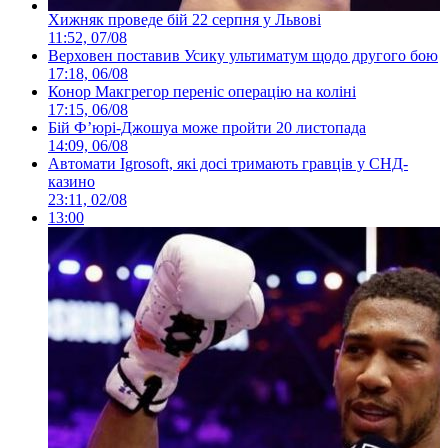
Хижняк проведе бій 22 серпня у Львові
11:52, 07/08
Верховен поставив Усику ультиматум щодо другого бою
17:18, 06/08
Конор Макгрегор переніс операцію на коліні
17:15, 06/08
Бій Ф’юрі-Джошуа може пройти 20 листопада
14:09, 06/08
Автомати Igrosoft, які досі тримають гравців у СНД-
казино
23:11, 02/08
13:00