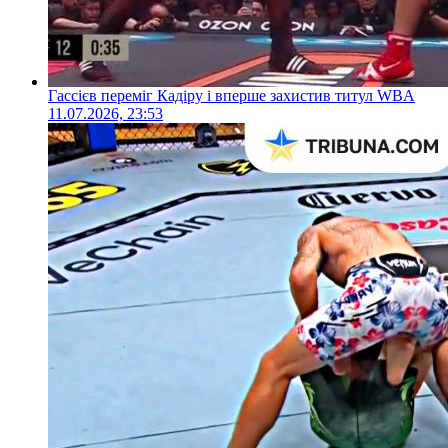
Гассієв переміг Кадіру і вперше захистив титул WBA
11.07.2026, 23:53