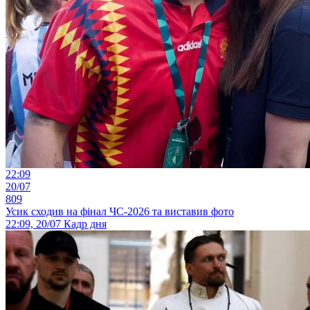
22:09
20/07
809
Усик сходив на фінал ЧС-2026 та виставив фото
22:09, 20/07
Кадр дня