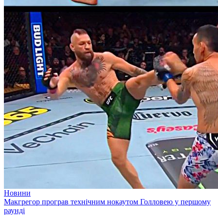
Новини
Макгрегор програв технічним нокаутом Голловею у першому
раунді