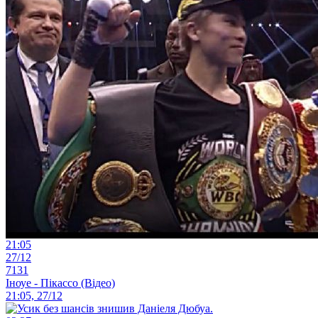
21:05
27/12
7131
Іноуе - Пікассо (Відео)
21:05, 27/12