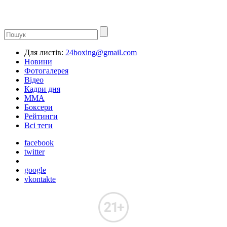
Для листів:
24boxing@gmail.com
Новини
Фотогалерея
Відео
Кадри дня
ММА
Боксери
Рейтинги
Всі теги
facebook
twitter
google
vkontakte