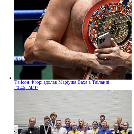
Тайсон Ф'юрі здолав Маріуша Ваха в Таїланді
20:46, 24/07