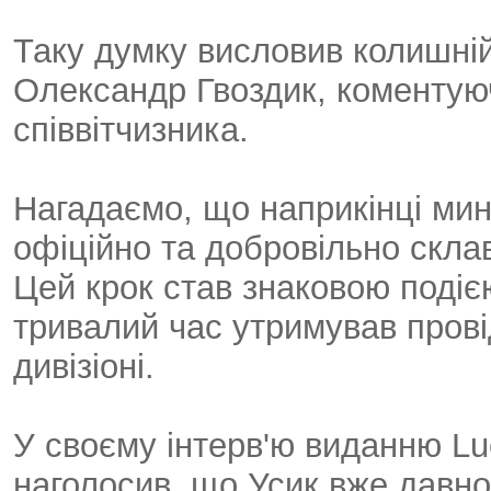
Таку думку висловив колишній 
Олександр Гвоздик, коментую
співвітчизника.
Нагадаємо, що наприкінці ми
офіційно та добровільно скла
Цей крок став знаковою подіє
тривалий час утримував провід
дивізіоні.
У своєму інтерв'ю виданню L
наголосив, що Усик вже давно