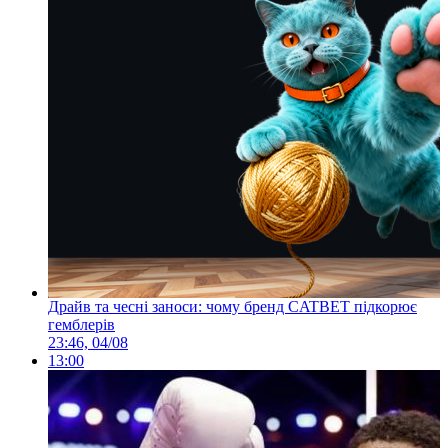
Драйв та чесні заноси: чому бренд CATBET підкорює
гемблерів
23:46, 04/08
13:00