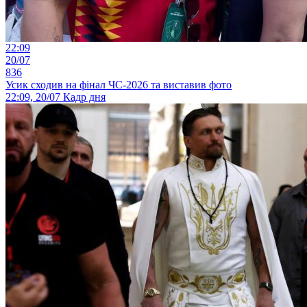
22:09
20/07
836
Усик сходив на фінал ЧС-2026 та виставив фото
22:09, 20/07
Кадр дня