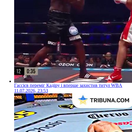
Гассієв переміг Кадіру і вперше захистив титул WBA
11.07.2026, 23:53