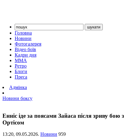
Головна
Новини
Фотогалерея
Відео боїв
Кадри дня
ММА
Ретро
Блоги
Преса
Адмінка
Новини боксу
Енніс іде за поясами Зайаса після зриву бою з
Ортісом
13:20,
09.05.2026.
Новини
959