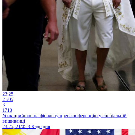
23:25
21/05
3
1710
Усик прийшов на фінальну прес-конференцію у спеціальній
вишиванці
23:25, 21/05
3
Кадр дня