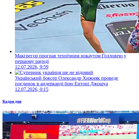
Макгрегор програв технічним нокаутом Голловею у
першому раунді
12.07.2026, 9:59
Український боксер Олександр Хижняк проведе
поєдинок в андеркарді бою Ентоні Джошуа
12.07.2026, 0:15
Кадри дня