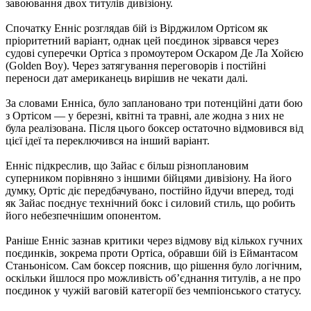
завоювання двох титулів дивізіону.
Спочатку Енніс розглядав бій із Вірджилом Ортісом як
пріоритетний варіант, однак цей поєдинок зірвався через
судові суперечки Ортіса з промоутером Оскаром Де Ла Хойєю
(Golden Boy). Через затягування переговорів і постійні
переноси дат американець вирішив не чекати далі.
За словами Енніса, було заплановано три потенційні дати бою
з Ортісом — у березні, квітні та травні, але жодна з них не
була реалізована. Після цього боксер остаточно відмовився від
цієї ідеї та переключився на інший варіант.
Енніс підкреслив, що Зайас є більш різноплановим
суперником порівняно з іншими бійцями дивізіону. На його
думку, Ортіс діє передбачувано, постійно йдучи вперед, тоді
як Зайас поєднує технічний бокс і силовий стиль, що робить
його небезпечнішим опонентом.
Раніше Енніс зазнав критики через відмову від кількох гучних
поєдинків, зокрема проти Ортіса, обравши бій із Еймантасом
Станьонісом. Сам боксер пояснив, що рішення було логічним,
оскільки йшлося про можливість об’єднання титулів, а не про
поєдинок у чужій ваговій категорії без чемпіонського статусу.