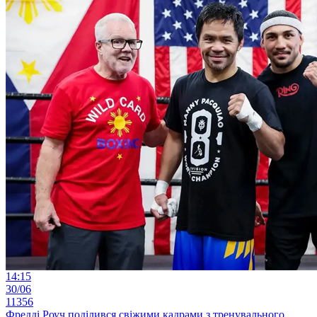
14:15
30/06
11356
Фредді Роуч поділився свіжими кадрами з тренувального