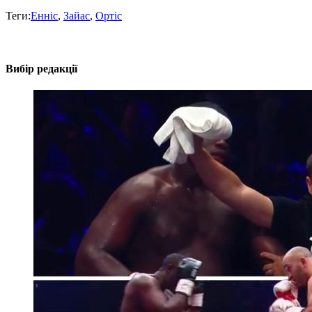
Теги:
Енніс
,
Зайас
,
Ортіс
Вибір редакції