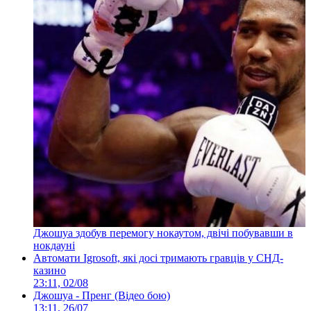
Джошуа здобув перемогу нокаутом, двічі побувавши в
нокдауні
Автомати Igrosoft, які досі тримають гравців у СНД-
казино
23:11, 02/08
Джошуа - Пренг (Відео бою)
13:11, 26/07