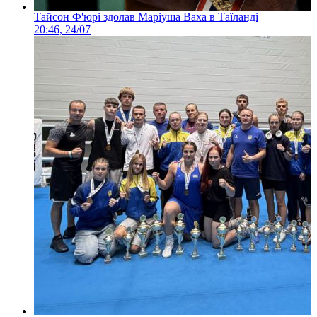
Тайсон Ф'юрі здолав Маріуша Ваха в Таїланді
20:46, 24/07