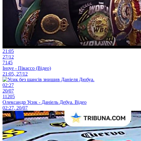
21:05
27/12
7145
Іноуе - Пікассо (Відео)
21:05, 27/12
02:27
20/07
11205
Олександр Усик - Даніель Дебуа. Відео
02:27, 20/07