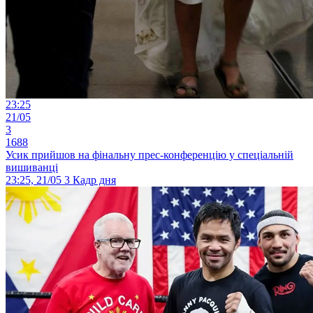
23:25
21/05
3
1688
Усик прийшов на фінальну прес-конференцію у спеціальній
вишиванці
23:25, 21/05
3
Кадр дня