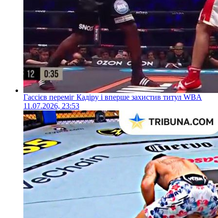
Гассієв переміг Кадіру і вперше захистив титул WBA
11.07.2026, 23:53