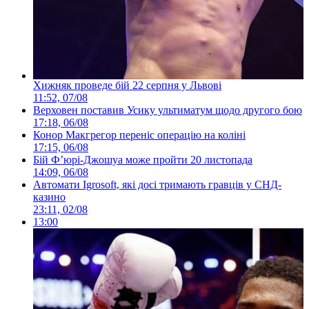
Хижняк проведе бій 22 серпня у Львові
11:52, 07/08
Верховен поставив Усику ультиматум щодо другого бою
17:18, 06/08
Конор Макгрегор переніс операцію на коліні
17:15, 06/08
Бій Ф’юрі-Джошуа може пройти 20 листопада
14:09, 06/08
Автомати Igrosoft, які досі тримають гравців у СНД-
казино
23:11, 02/08
13:00