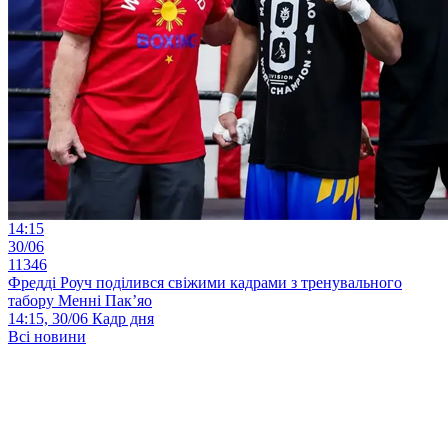
14:15
30/06
11346
Фредді Роуч поділився свіжими кадрами з тренувального
табору Менні Пак’яо
14:15, 30/06
Кадр дня
Всі новини