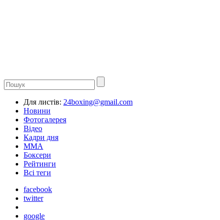
Для листів:
24boxing@gmail.com
Новини
Фотогалерея
Відео
Кадри дня
ММА
Боксери
Рейтинги
Всі теги
facebook
twitter
google