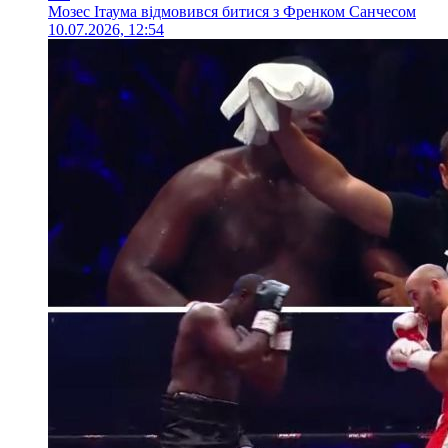
Мозес Ітаума відмовився битися з Френком Санчесом
10.07.2026, 12:54