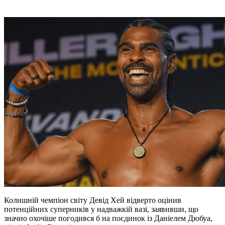
Колишній чемпіон світу Девід Хей відверто оцінив
потенційних суперників у надважкій вазі, заявивши, що
значно охочіше погодився б на поєдинок із Даніелем Дюбуа,