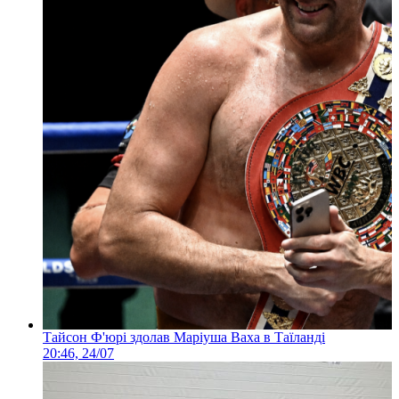
Тайсон Ф'юрі здолав Маріуша Ваха в Таїланді
20:46, 24/07