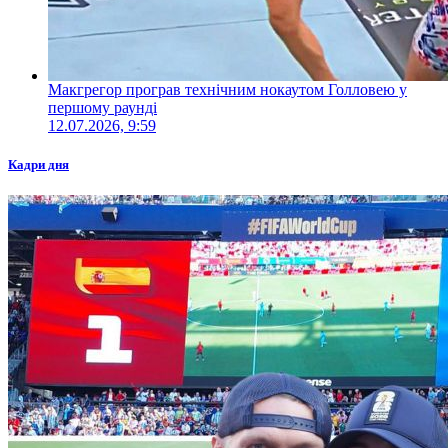
Макгрегор програв технічним нокаутом Голловею у
першому раунді
12.07.2026, 9:59
Кадри дня