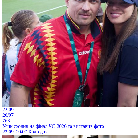
22:09
20/07
763
Усик сходив на фінал ЧС-2026 та виставив фото
22:09, 20/07
Кадр дня