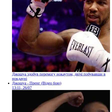
Джошуа здобув перемогу нокаутом, двічі побувавши в
нокдауні
Джошуа - Пренг (Відео бою)
13:11, 26/07