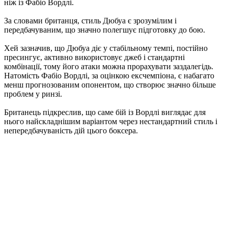
ніж із Фабіо Вордлі.
За словами британця, стиль Дюбуа є зрозумілим і
передбачуваним, що значно полегшує підготовку до бою.
Хей зазначив, що Дюбуа діє у стабільному темпі, постійно
пресингує, активно використовує джеб і стандартні
комбінації, тому його атаки можна прорахувати заздалегідь.
Натомість Фабіо Вордлі, за оцінкою ексчемпіона, є набагато
менш прогнозованим опонентом, що створює значно більше
проблем у ринзі.
Британець підкреслив, що саме бій із Вордлі виглядає для
нього найскладнішим варіантом через нестандартний стиль і
непередбачуваність дій цього боксера.