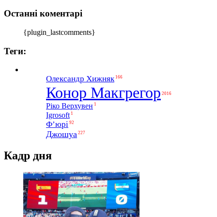
Останні коментарі
{plugin_lastcomments}
Теги:
Олександр Хижняк
166
Конор Макгрегор
2016
1
Ріко Верхувен
1
Igrosoft
Ф’юрі
92
Джошуа
227
Кадр дня