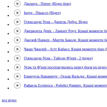
Джошуа - Пренг (Відео бою)
Іноуе - Пікассо (Відео)
Олександр Усик - Даніель Дебуа. Відео
Джервонта Девіс - Ламонт Роуч. Кращі моменти 
Джозеф Паркер - Мартін Баколе. Кращі моменти 
Чжан Чжилей - Агіт Кабаєл. Кращі моменти бою 
Олександр Усик - Тайсон Ф'юрі - 2 (відео)
Усик та Ф'юрі поспілкувались перед боєм по відео 
Емануель Наваррете - Оскар Вальдес. Кращі мом
Рафаель Еспіноса - Робейсі Рамірес. Кращі момен
все відео