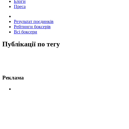
Блоги
Преса
Результат поєдинків
Рейтинги боксерів
Всі боксери
Публікації по тегу
Новини по Хей
Реклама