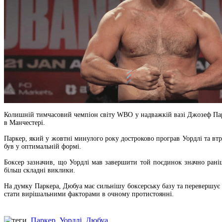
Колишній тимчасовий чемпіон світу WBO у надважкій вазі Джозеф Пар
в Манчестері.
Паркер, який у жовтні минулого року достроково програв Уордлі та втр
був у оптимальній формі.
Боксер зазначив, що Уордлі мав завершити той поєдинок значно рані
більш складні виклики.
На думку Паркера, Дюбуа має сильнішу боксерську базу та перевершує У
стати вирішальними факторами в очному протистоянні.
Паркер
,
Уордлі
,
Дюбуа