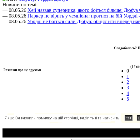
Новини по темі:
— 08.05.26
Хей назвав суперника, якого боїться більше: Дюбуа
— 08.05.26
Паркер не вірить у чемпіона: прогноз на бій Уордл
— 08.05.26
Уордлі не боїться сили Дюбуа: обіцяє йти вперед нав
Сподобалось? П
(Голо
Розкажи про це друзям:
0
1
2
3
4
5
Додавання коментаря: