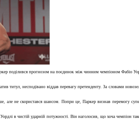
кер поділився прогнозом на поєдинок між чинним чемпіоном Фабіо Уорд
атив титул, несподівано віддав перевагу претенденту. За словами новозе
ше, але не скористався шансом. Попри це, Паркер визнав перемогу супе
ордлі в чистій ударній потужності. Він наголосив, що хоча чемпіон так