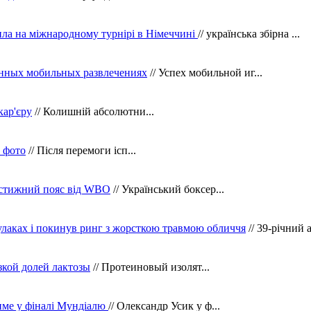
ила на міжнародному турнірі в Німеччині
// українська збірна ...
нных мобильных развлечениях
// Успех мобильной иг...
кар'єру
// Колишній абсолютни...
в фото
// Після перемоги ісп...
рестижний пояс від WBO
// Український боксер...
кулаках і покинув ринг з жорсткою травмою обличчя
// 39-річний 
зкой долей лактозы
// Протеиновый изолят...
тиме у фіналі Мундіалю
// Олександр Усик у ф...