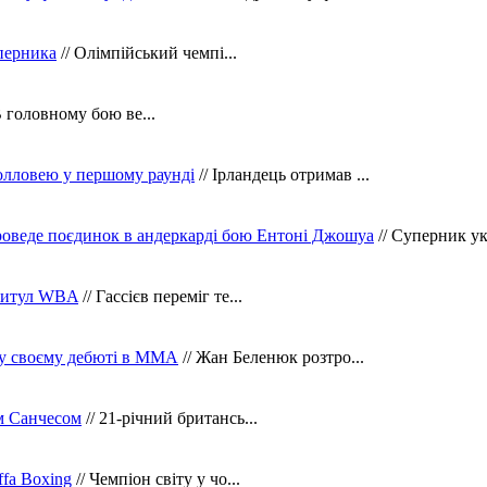
уперника
// Олімпійський чемпі...
В головному бою ве...
олловею у першому раунді
// Ірландець отримав ...
оведе поєдинок в андеркарді бою Ентоні Джошуа
// Суперник укр
 титул WBA
// Гассієв переміг те...
 у своєму дебюті в ММА
// Жан Беленюк розтро...
м Санчесом
// 21-річний британсь...
fa Boxing
// Чемпіон світу у чо...