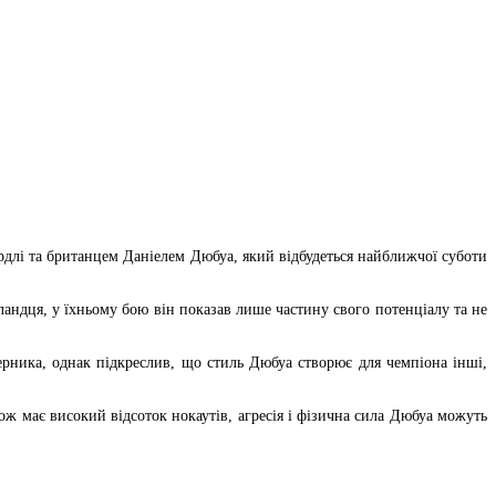
лі та британцем Даніелем Дюбуа, який відбудеться найближчої суботи
ландця, у їхньому бою він показав лише частину свого потенціалу та не
рника, однак підкреслив, що стиль Дюбуа створює для чемпіона інші,
ож має високий відсоток нокаутів, агресія і фізична сила Дюбуа можуть