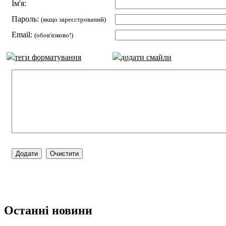
Ім'я:
Пароль:
(якщо зареєстрований)
Email:
(обов'язково!)
теги форматування
додати смайли
Останні новини