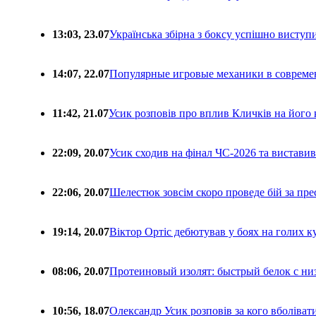
13:03, 23.07
Українська збірна з боксу успішно виступ
14:07, 22.07
Популярные игровые механики в совреме
11:42, 21.07
Усик розповів про вплив Кличків на його 
22:09, 20.07
Усик сходив на фінал ЧС-2026 та вистави
22:06, 20.07
Шелестюк зовсім скоро проведе бій за п
19:14, 20.07
Віктор Ортіс дебютував у боях на голих 
08:06, 20.07
Протеиновый изолят: быстрый белок с ни
10:56, 18.07
Олександр Усик розповів за кого вболіва