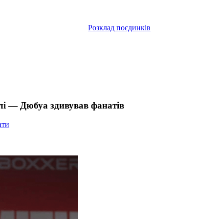
Розклад поєдинків
длі — Дюбуа здивував фанатів
ати