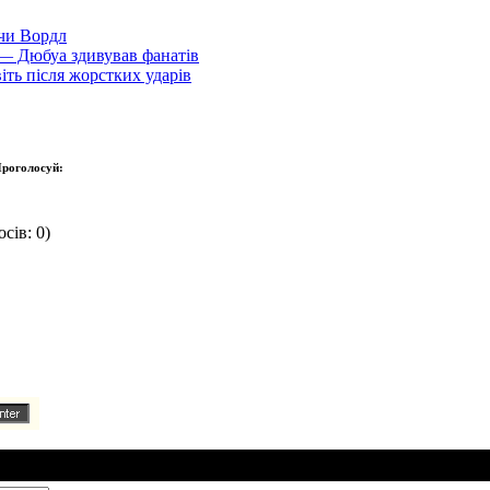
 чи Вордл
і — Дюбуа здивував фанатів
іть після жорстких ударів
роголосуй:
сів: 0)