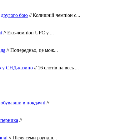
 другого бою
// Колишній чемпіон с...
і
// Екс-чемпіон UFC у ...
ада
// Попередньо, це мож...
ів у СНД-казино
// 16 слотів на весь ...
побувавши в нокдауні
//
уперника
//
анді
// Після семи раундів...