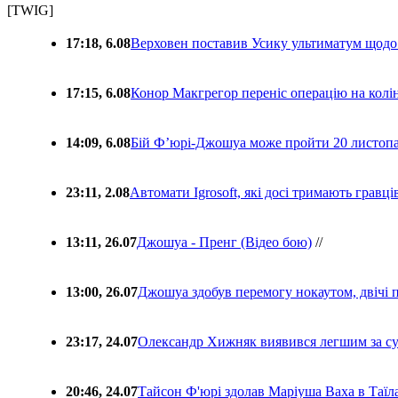
[TWIG]
17:18, 6.08
Верховен поставив Усику ультиматум щодо
17:15, 6.08
Конор Макгрегор переніс операцію на колін
14:09, 6.08
Бій Ф’юрі-Джошуа може пройти 20 листоп
23:11, 2.08
Автомати Igrosoft, які досі тримають гравц
13:11, 26.07
Джошуа - Пренг (Відео бою)
//
13:00, 26.07
Джошуа здобув перемогу нокаутом, двічі 
23:17, 24.07
Олександр Хижняк виявився легшим за с
20:46, 24.07
Тайсон Ф'юрі здолав Маріуша Ваха в Таїл