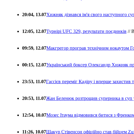
20:04, 13.07
Хижняк дізнався ім'я свого наступного с
12:05, 12.07
Турнірі UFC 329, результати поєдинків
// 
09:59, 12.07
Макгрегор програв технічним нокаутом Г
00:15, 12.07
Український боксер Олександр Хижняк пр
23:53, 11.07
Гассієв переміг Кадіру і вперше захистив
20:53, 11.07
Жан Беленюк розтрощив суперника в суп
12:54, 10.07
Мозес Ітаума відмовився битися з Френко
11:26, 10.07
Шакур Стівенсон офіційно став бійцем Zuf