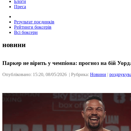
Блоги
Преса
Результат поєдинків
Рейтинги боксерів
Всі боксери
новини
Паркер не вірить у чемпіона: прогноз на бій Уор
Опубліковано: 15:20, 08/05/2026 | Рубрика:
Новини
|
роздрукув