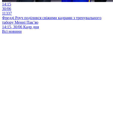
14:15
30/06
11337
Фредді Роуч поділився свіжими кадрами з тренувального
табору Менні Пак’яо
14:15, 30/06
Кадр дня
Всі новини