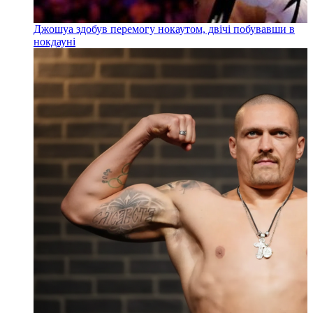
Джошуа здобув перемогу нокаутом, двічі побувавши в
нокдауні