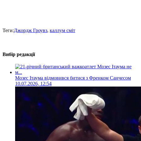
Теги:
Джордж Гроувз
,
каллум сміт
Вибір редакції
Мозес Ітаума відмовився битися з Френком Санчесом
10.07.2026, 12:54