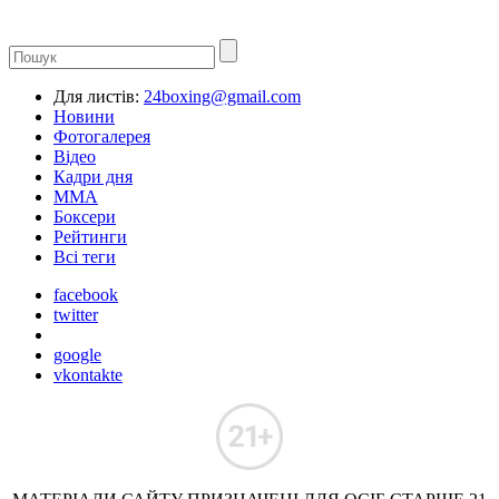
Для листів:
24boxing@gmail.com
Новини
Фотогалерея
Відео
Кадри дня
ММА
Боксери
Рейтинги
Всі теги
facebook
twitter
google
vkontakte