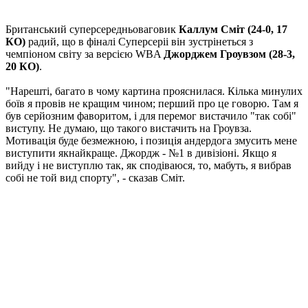
Британський суперсередньоваговик
Каллум Сміт (24-0, 17
КО)
радий, що в фіналі Суперсеріі він зустрінеться з
чемпіоном світу за версією WBA
Джорджем Гроувзом (28-3,
20 КО)
.
"Нарешті, багато в чому картина прояснилася. Кілька минулих
боїв я провів не кращим чином; перший про це говорю. Там я
був серйозним фаворитом, і для перемог вистачило "так собі"
виступу. Не думаю, що такого вистачить на Гроувза.
Мотивація буде безмежною, і позиція андердога змусить мене
виступити якнайкраще. Джордж - №1 в дивізіоні. Якщо я
вийду і не виступлю так, як сподіваюся, то, мабуть, я вибрав
собі не той вид спорту", - сказав Сміт.