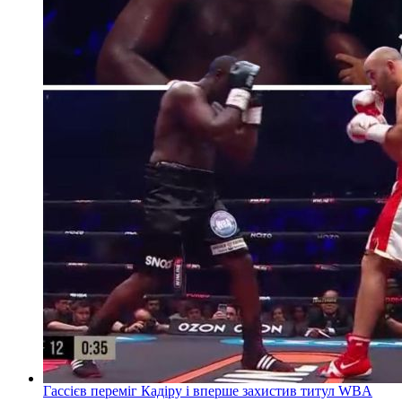
Гассієв переміг Кадіру і вперше захистив титул WBA