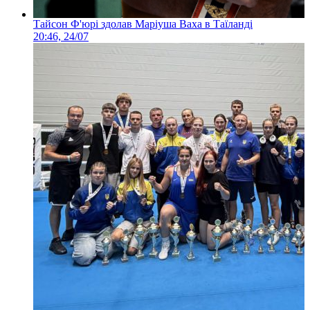
Тайсон Ф'юрі здолав Маріуша Ваха в Таїланді
20:46, 24/07