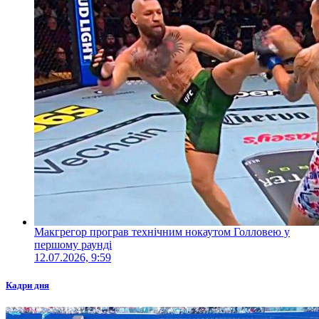
Макгрегор програв технічним нокаутом Голловею у
першому раунді
12.07.2026, 9:59
Кадри дня