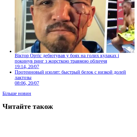
Віктор Ортіс дебютував у боях на голих кулаках і
покинув ринг з жорсткою травмою обличчя
19:14, 20/07
Протеиновый изолят: быстрый белок с низкой долей
лактозы
08:06, 20/07
Більше новин
Читайте також