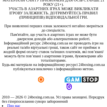
МАТЕРІАЛИ САЙТУ ПРИЗНАЧЕНІ ДЛЯ ОСІБ СТАРШЕ 21
РОКУ (21+).
УЧАСТЬ В АЗАРТНИХ ІГРАХ МОЖЕ ВИКЛИКАТИ
ІГРОВУ ЗАЛЕЖНІСТЬ. ДОТРИМУЙТЕСЬ ПРАВИЛ
(ПРИНЦИПІВ) ВІДПОВІДАЛЬНОЇ ГРИ.
При виявленні перших ознак залежності негайно зверніться
до спеціаліста.
Пам'ятайте, що участь в азартних іграх не може бути
джерелом доходів або альтернативою роботі.
Інформаційний ресурс 24boxing.com.ua не проводить ігри на
реальні та/або віртуальні гроші, також сайт не приймає в
жодній формі оплату ставок та/інших платежів, які пов’язані/
можуть бути пов’язані з азартними іграми, букмекерами або
тоталізаторами.
Будь-які матеріали на інформаційному ресурсі 24boxing.com.ua
публікуються виключно з інформаційною метою.
2010 — 2026 ©
24boxing.com.ua.
Усi права захищенi. Передрук
без гіперпосилання суворо заборонений
Про нас