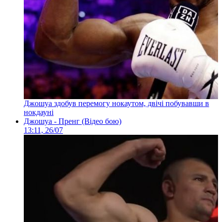
Джошуа здобув перемогу нокаутом, двічі побувавши в
нокдауні
Джошуа - Пренг (Відео бою)
13:11, 26/07