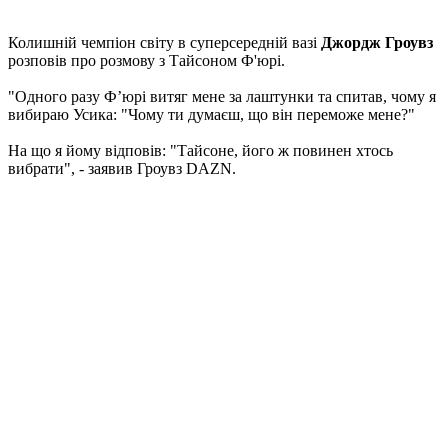
Колишній чемпіон світу в суперсередній вазі
Джордж Гроувз
розповів про розмову з Тайсоном Ф'юрі.
"Одного разу Ф’юрі витяг мене за лаштунки та спитав, чому я
вибираю Усика: "Чому ти думаєш, що він переможе мене?"
На що я йому відповів: "Тайсоне, його ж повинен хтось
вибрати", - заявив Гроувз DAZN.