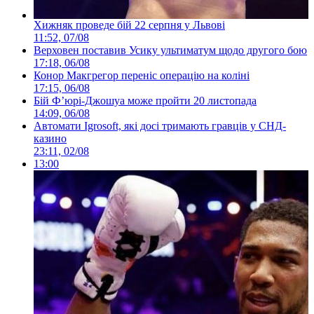
Хижняк проведе бій 22 серпня у Львові
11:52, 07/08
Верховен поставив Усику ультиматум щодо другого бою
17:18, 06/08
Конор Макгрегор переніс операцію на коліні
17:15, 06/08
Бій Ф’юрі-Джошуа може пройти 20 листопада
14:09, 06/08
Автомати Igrosoft, які досі тримають гравців у СНД-
казино
23:11, 02/08
13:00