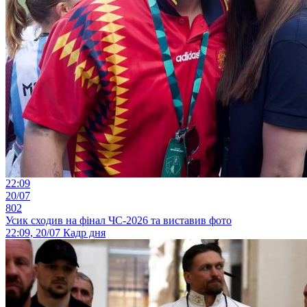
22:09
20/07
802
Усик сходив на фінал ЧС-2026 та виставив фото
22:09, 20/07
Кадр дня