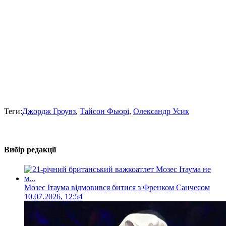
Теги:
Джордж Гроувз
,
Тайсон Фьюрі
,
Олександр Усик
Вибір редакції
Мозес Ітаума відмовився битися з Френком Санчесом
10.07.2026, 12:54