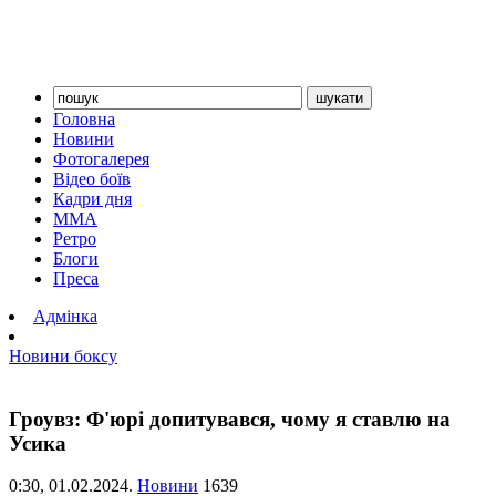
Головна
Новини
Фотогалерея
Відео боїв
Кадри дня
ММА
Ретро
Блоги
Преса
Адмінка
Новини боксу
Гроувз: Ф'юрі допитувався, чому я ставлю на
Усика
0:30,
01.02.2024.
Новини
1639