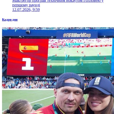
Макгрегор програв технічним нокаутом Голловею у
першому раунді
12.07.2026, 9:59
Кадри дня