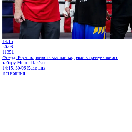
14:15
30/06
11351
Фредді Роуч поділився свіжими кадрами з тренувального
табору Менні Пак’яо
14:15, 30/06
Кадр дня
Всі новини