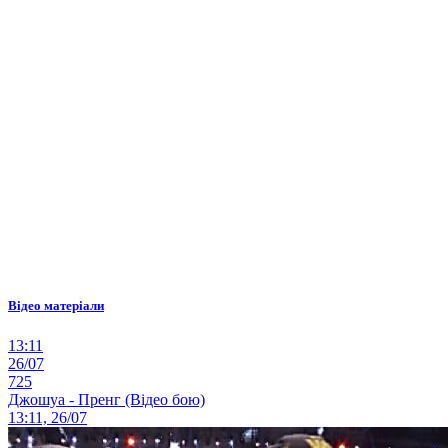
Відео матеріали
13:11
26/07
725
Джошуа - Пренг (Відео бою)
13:11, 26/07