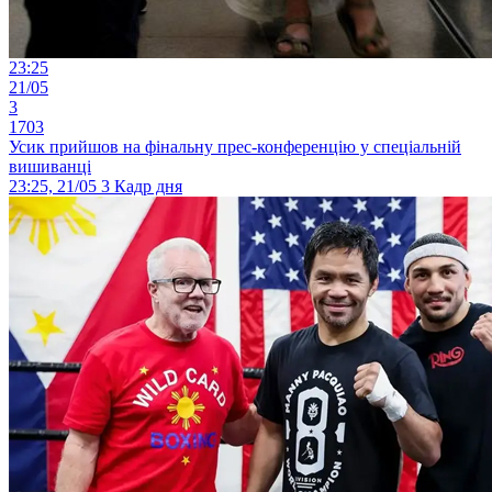
23:25
21/05
3
1703
Усик прийшов на фінальну прес-конференцію у спеціальній
вишиванці
23:25, 21/05
3
Кадр дня