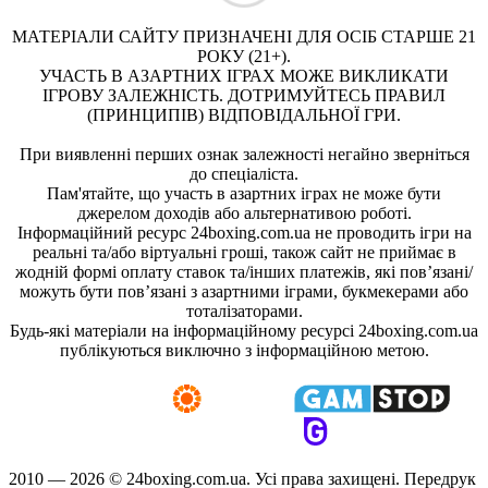
МАТЕРІАЛИ САЙТУ ПРИЗНАЧЕНІ ДЛЯ ОСІБ СТАРШЕ 21
РОКУ (21+).
УЧАСТЬ В АЗАРТНИХ ІГРАХ МОЖЕ ВИКЛИКАТИ
ІГРОВУ ЗАЛЕЖНІСТЬ. ДОТРИМУЙТЕСЬ ПРАВИЛ
(ПРИНЦИПІВ) ВІДПОВІДАЛЬНОЇ ГРИ.
При виявленні перших ознак залежності негайно зверніться
до спеціаліста.
Пам'ятайте, що участь в азартних іграх не може бути
джерелом доходів або альтернативою роботі.
Інформаційний ресурс 24boxing.com.ua не проводить ігри на
реальні та/або віртуальні гроші, також сайт не приймає в
жодній формі оплату ставок та/інших платежів, які пов’язані/
можуть бути пов’язані з азартними іграми, букмекерами або
тоталізаторами.
Будь-які матеріали на інформаційному ресурсі 24boxing.com.ua
публікуються виключно з інформаційною метою.
2010 — 2026 ©
24boxing.com.ua.
Усi права захищенi. Передрук