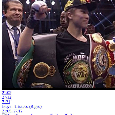
21:05
27/12
7131
Іноуе - Пікассо (Відео)
21:05, 27/12