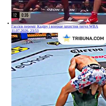
Гассієв переміг Кадіру і вперше захистив титул WBA
11.07.2026, 23:53