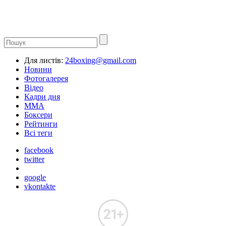
Для листів:
24boxing@gmail.com
Новини
Фотогалерея
Відео
Кадри дня
ММА
Боксери
Рейтинги
Всі теги
facebook
twitter
google
vkontakte