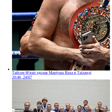
Тайсон Ф'юрі здолав Маріуша Ваха в Таїланді
20:46, 24/07