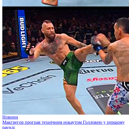
Новини
Макгрегор програв технічним нокаутом Голловею у першому
раунді