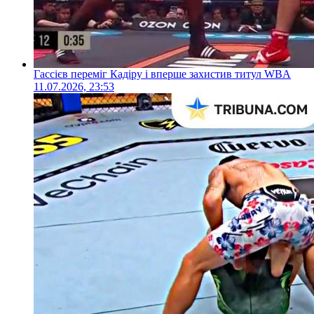
Гассієв переміг Кадіру і вперше захистив титул WBA
11.07.2026, 23:53