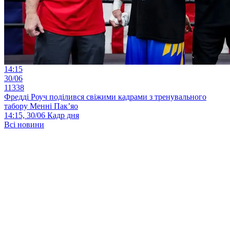
14:15
30/06
11338
Фредді Роуч поділився свіжими кадрами з тренувального
табору Менні Пак’яо
14:15, 30/06
Кадр дня
Всі новини