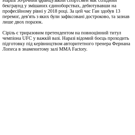
Наразі 36-річний французький спортсмен має солідний
бекграунд у змішаних єдиноборствах, дебютувавши на
професійному рівні у 2018 році. За цей час Ган здобув 13
перемог, дев'ять з яких були зафіксовані достроково, та зазнав
лише двох поразок.
Сіріль є триразовим претендентом на повноцінний титул
чемпіона UFC у важкій вазі. Наразі відомий боєць проходить
підготовку під керівництвом авторитетного тренера Фернана
Лопеса в знаменитому залі MMA Factory.