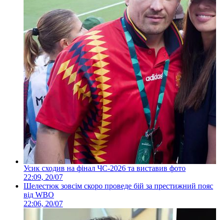
Усик сходив на фінал ЧС-2026 та виставив фото
22:09, 20/07
Шелестюк зовсім скоро проведе бій за престижний пояс
від WBO
22:06, 20/07