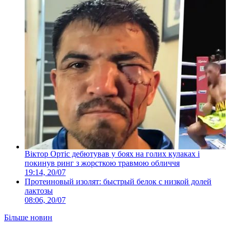
Віктор Ортіс дебютував у боях на голих кулаках і
покинув ринг з жорсткою травмою обличчя
19:14, 20/07
Протеиновый изолят: быстрый белок с низкой долей
лактозы
08:06, 20/07
Більше новин