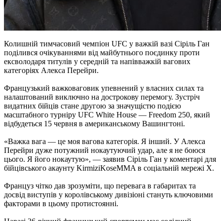
Колишній тимчасовий чемпіон UFC у важкій вазі Сіріль Ган
поділився очікуваннями від майбутнього поєдинку проти
ексволодаря титулів у середній та напівважкій вагових
категоріях Алекса Перейри.
Французький важковаговик упевнений у власних силах та
налаштований виключно на дострокову перемогу. Зустріч
видатних бійців стане другою за значущістю подією
масштабного турніру UFC White House — Freedom 250, який
відбудеться 15 червня в американському Вашингтоні.
«Важка вага — це моя вагова категорія. Я інший. У Алекса
Перейри дуже потужний нокаутуючий удар, але я не боюся
цього. Я його нокаутую», — заявив Сіріль Ган у коментарі для
бійцівського акаунту KirmiziKoseMMA в соціальній мережі Х.
Француз чітко дав зрозуміти, що перевага в габаритах та
досвід виступів у королівському дивізіоні стануть ключовими
факторами в цьому протистоянні.