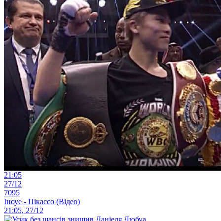
21:05
27/12
7095
Іноуе - Пікассо (Відео)
21:05, 27/12