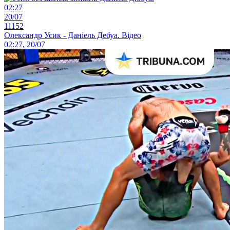
02:27
20/07
11152
Олександр Усик - Даніель Дебуа. Відео
02:27, 20/07