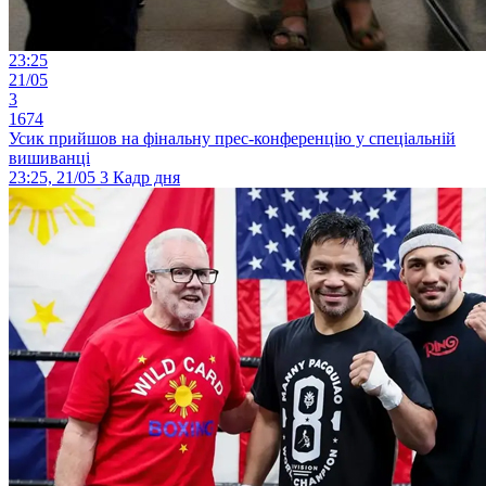
23:25
21/05
3
1674
Усик прийшов на фінальну прес-конференцію у спеціальній
вишиванці
23:25, 21/05
3
Кадр дня