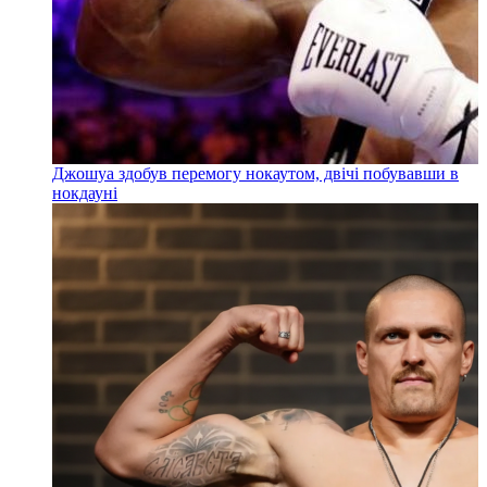
Джошуа здобув перемогу нокаутом, двічі побувавши в
нокдауні