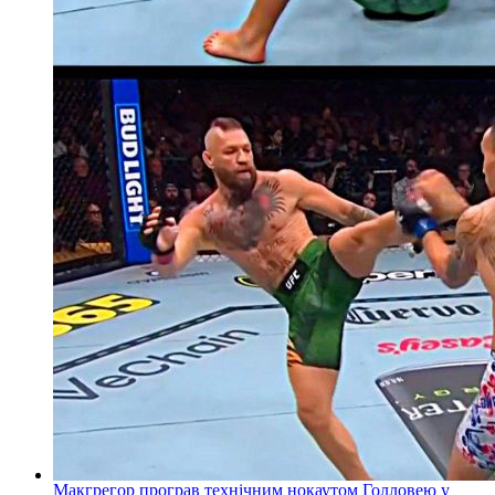
Макгрегор програв технічним нокаутом Голловею у