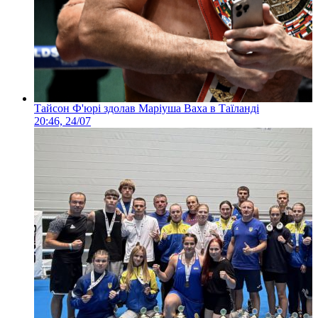
Тайсон Ф'юрі здолав Маріуша Ваха в Таїланді
20:46, 24/07