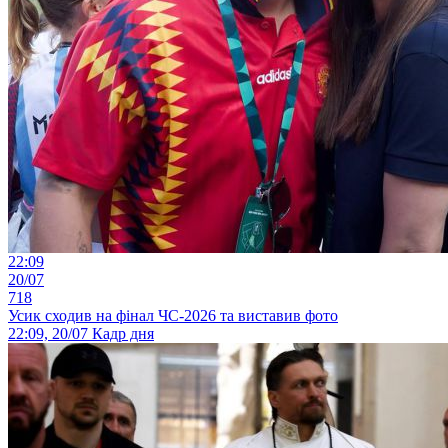
22:09
20/07
718
Усик сходив на фінал ЧС-2026 та виставив фото
22:09, 20/07
Кадр дня