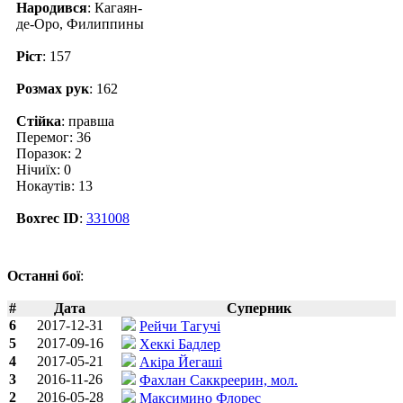
Народився
: Кагаян-
де-Оро, Филиппины
Ріст
: 157
Розмах рук
: 162
Стійка
: правша
Перемог: 36
Поразок: 2
Нічиїх: 0
Нокаутів: 13
Boxrec ID
:
331008
Останні бої
:
#
Дата
Суперник
6
2017-12-31
Рейчи Тагучі
5
2017-09-16
Хеккі Бадлер
4
2017-05-21
Акіра Йегаші
3
2016-11-26
Фахлан Саккреерин, мол.
2
2016-05-28
Максимино Флорес