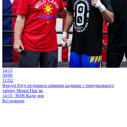
14:15
30/06
11352
Фредді Роуч поділився свіжими кадрами з тренувального
табору Менні Пак’яо
14:15, 30/06
Кадр дня
Всі новини