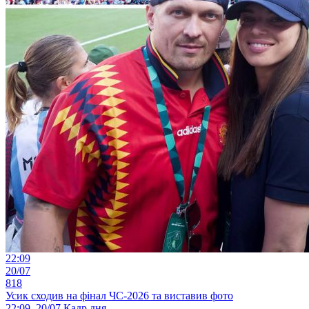
22:09
20/07
818
Усик сходив на фінал ЧС-2026 та виставив фото
22:09, 20/07
Кадр дня