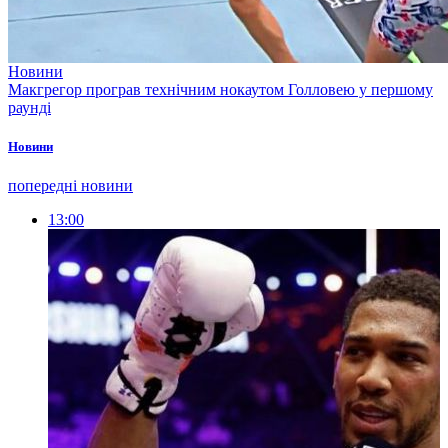
Новини
Макгрегор програв технічним нокаутом Голловею у першому
раунді
Новини
попередні новини
13:00