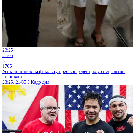
23:25
21/05
3
1705
Усик прийшов на фінальну прес-конференцію у спеціальній
вишиванці
23:25, 21/05
3
Кадр дня