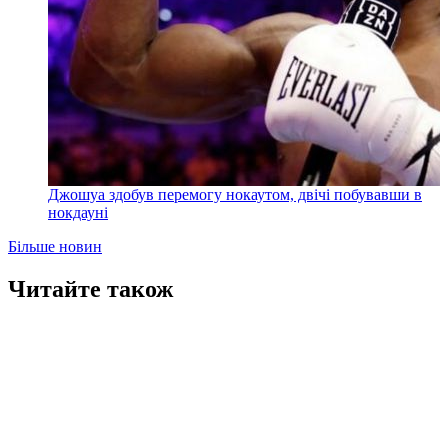
Джошуа здобув перемогу нокаутом, двічі побувавши в
нокдауні
Більше новин
Читайте також