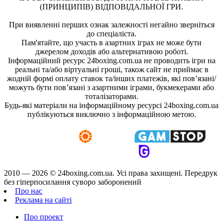
(ПРИНЦИПІВ) ВІДПОВІДАЛЬНОЇ ГРИ.
При виявленні перших ознак залежності негайно зверніться
до спеціаліста.
Пам'ятайте, що участь в азартних іграх не може бути
джерелом доходів або альтернативою роботі.
Інформаційний ресурс 24boxing.com.ua не проводить ігри на
реальні та/або віртуальні гроші, також сайт не приймає в
жодній формі оплату ставок та/інших платежів, які пов’язані/
можуть бути пов’язані з азартними іграми, букмекерами або
тоталізаторами.
Будь-які матеріали на інформаційному ресурсі 24boxing.com.ua
публікуються виключно з інформаційною метою.
2010 — 2026 ©
24boxing.com.ua.
Усi права захищенi. Передрук
без гіперпосилання суворо заборонений
Про нас
Реклама на сайті
Про проект