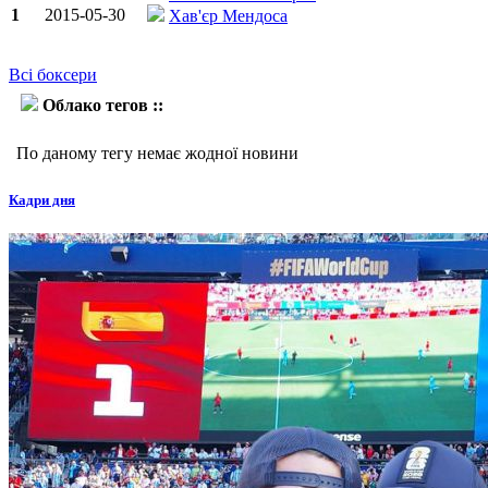
1
2015-05-30
Хав'єр Мендоса
Всі боксери
Облако тегов ::
Мілан Мелінди
По даному тегу немає жодної новини
Кадри дня