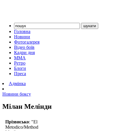
Головна
Новини
Фотогалерея
Відео боїв
Кадри дня
ММА
Ретро
Блоги
Преса
Адмінка
Новини боксу
Мілан Мелінди
Прізвисько
: "El
Metodico/Method