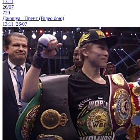
13:11
26/07
729
Джошуа - Пренг (Відео бою)
13:11, 26/07