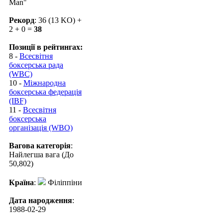
Man"
Рекорд
: 36 (13 KO) +
2 + 0 =
38
Позиції в рейтингах:
8 -
Всесвітня
боксерська рада
(WBC)
10 -
Міжнародна
боксерська федерація
(IBF)
11 -
Всесвітня
боксерська
організація (WBO)
Вагова категорія
:
Найлегша вага (До
50,802)
Країна
:
Філіппіни
Дата народження
:
1988-02-29