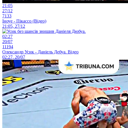
21:05
27/12
7133
Іноуе - Пікассо (Відео)
21:05, 27/12
02:27
20/07
11194
Олександр Усик - Даніель Дебуа. Відео
02:27, 20/07