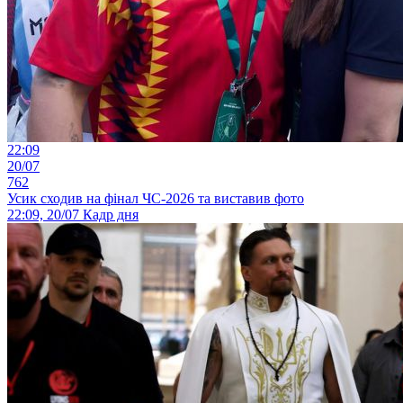
22:09
20/07
762
Усик сходив на фінал ЧС-2026 та виставив фото
22:09, 20/07
Кадр дня