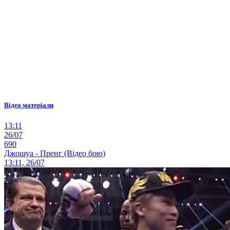
Відео матеріали
13:11
26/07
690
Джошуа - Пренг (Відео бою)
13:11, 26/07