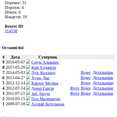
Перемог: 31
Поразок: 4
Нічиїх: 0
Нокаутів: 19
Boxrec ID
:
314558
Останні бої
:
#
Дата
Суперник
9
2016-05-07
Сауль Альварес
8
2015-05-29
Кріс Елджієрі
7
2014-05-03
Відео
Детальніше
Луїс Коллацо
6
2013-04-27
Відео
Детальніше
Хуліо Діас
5
2012-12-14
Відео
Детальніше
Карлос Моліна
4
2012-07-14
Фото
Відео
Детальніше
Денні Гарсія
3
2011-07-23
Фото
Відео
Детальніше
Заб Джуда
2
2010-05-15
Пол Маліньяджі
1
2009-07-18
Андрій Котельник