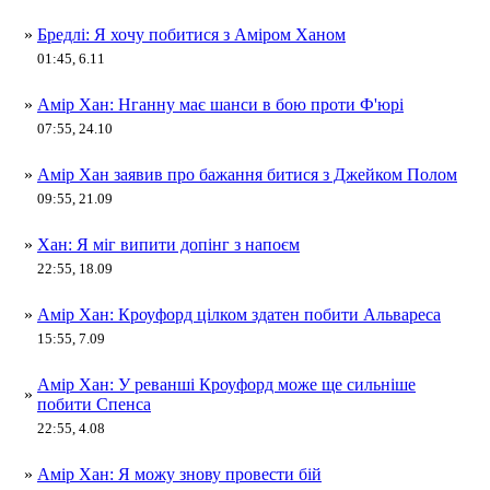
»
Бредлі: Я хочу побитися з Аміром Ханом
01:45, 6.11
»
Амір Хан: Нганну має шанси в бою проти Ф'юрі
07:55, 24.10
»
Амір Хан заявив про бажання битися з Джейком Полом
09:55, 21.09
»
Хан: Я міг випити допінг з напоєм
22:55, 18.09
»
Амір Хан: Кроуфорд цілком здатен побити Альвареса
15:55, 7.09
Амір Хан: У реванші Кроуфорд може ще сильніше
»
побити Спенса
22:55, 4.08
»
Амір Хан: Я можу знову провести бій