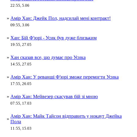
22:55, 5.06
»
Амір Хан: Джейк Пол, надсилай мені контракт!
09:55, 3.06
»
Хан: Бій Ф'юрі - Усик був дуже близьким
19:55, 27.05
»
Хан сказав все, що думає про Усика
14:55, 27.05
»
Амір Хан: У реванші Ф'юрі зможе перемогти Усика
17:55, 26.05
»
Амір Хан: Мейвезер скасував бій зі мною
07:55, 17.03
Амір Хан: Майк Тайсон відправить у нокаут Джейка
»
Пола
11:55, 15.03