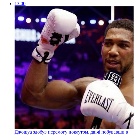
13:00
Джошуа здобув перемогу нокаутом, двічі побувавши в