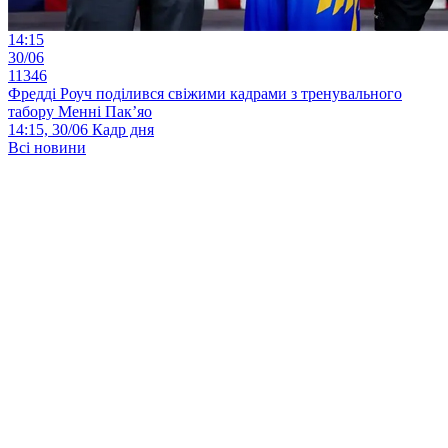
14:15
30/06
11346
Фредді Роуч поділився свіжими кадрами з тренувального
табору Менні Пак’яо
14:15, 30/06
Кадр дня
Всі новини