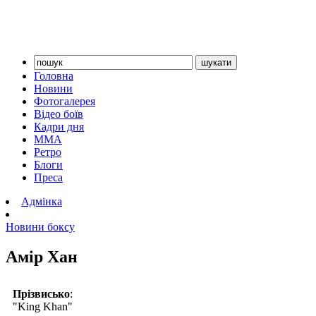
Головна
Новини
Фотогалерея
Відео боїв
Кадри дня
ММА
Ретро
Блоги
Преса
Адмінка
Новини боксу
Амір Хан
Прізвисько
:
"King Khan"