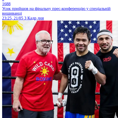
1688
Усик прийшов на фінальну прес-конференцію у спеціальній
вишиванці
23:25, 21/05
3
Кадр дня