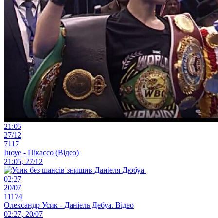
21:05
27/12
7117
Іноуе - Пікассо (Відео)
21:05, 27/12
02:27
20/07
11174
Олександр Усик - Даніель Дебуа. Відео
02:27, 20/07