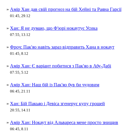
»
Амір Хан дав свій прогноз на бій Хейні та Раяна Гарсії
01:45, 29.12
»
Хан: Я не думаю, що Ф'юрі нокаутує Усика
07:55, 13.12
»
Фроч: Пак'яо навіть зараз відправить Хана в нокаут
01:45, 8.12
»
Амір Хан: Є варіант побитися з Пак'яо в Абу-Дабі
07:55, 5.12
»
Амір Хан: Наш бій із Пак'яо був би чудовим
06:45, 21.11
»
Хан: Бій Пакьяо і Девіса згенерує купу грошей
20:55, 14.11
»
Амір Хан: Нокаут від Альвареса мене просто знищив
06:45, 8.11