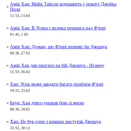
Амір Хан: Майк Тайсон відправить у нокаут Джейка
»
Пола
11:55, 15.03
»
Амір Хан: В Усика є велика перевага над Ф'юрі
01:45, 1.03
»
Амір Хан: Думаю, що Ф'юрі переміг би Джошуа
00:30, 27.02
»
Амір Хан дав прогноз на бій Джошуа - Нганну
11:55, 26.02
»
Хан: Усик може завдати багато проблем Ф'юрі
19:55, 25.02
»
Брук: Хан довго уникав бою зі мною
00:30, 29.01
»
Хан: Це був один з кращих виступів Джошуа
23:55, 30.12