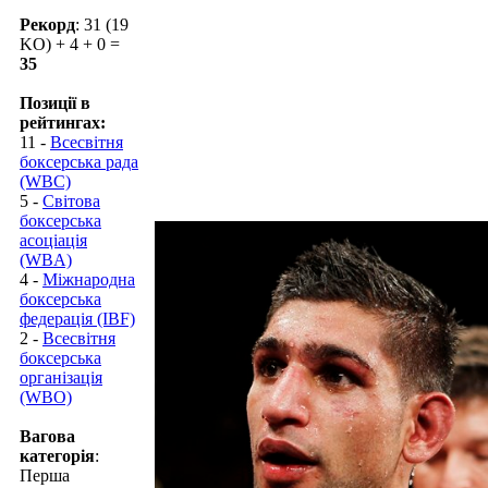
Рекорд
: 31 (19
KO) + 4 + 0 =
35
Позиції в
рейтингах:
11 -
Всесвітня
боксерська рада
(WBC)
5 -
Світова
боксерська
асоціація
(WBA)
4 -
Міжнародна
боксерська
федерація (IBF)
2 -
Всесвітня
боксерська
організація
(WBO)
Вагова
категорія
:
Перша