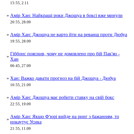
15:55, 2.11
»
Амір Хан: Найкращі роки Джошуа в боксі вже минули
20:55, 28.09
»
Амір Хан: Джошуа не варто йти на реванш проти Дюбуа
19:55, 28.09
Гіббонс пояснив, чому не домовлено про бій Пак'яо -
»
Хан
06:45, 27.09
»
Хан: Важко давати прогноз на бій Джошуа - Дюбуа
16:55, 21.09
»
Амір Хан: Джошуа має робити ставку на свій бокс
22:55, 19.09
Амір Хан: Якщо Ф'юрі вийде на ринг з бажанням, то
»
нокаутує Усика
21:55, 11.09