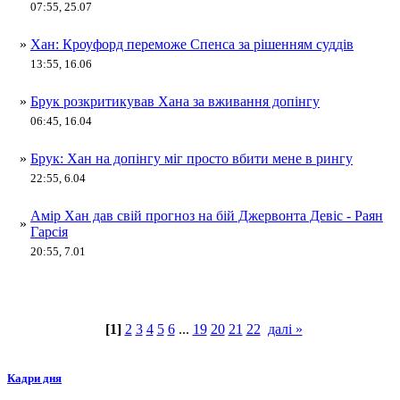
07:55, 25.07
»
Хан: Кроуфорд переможе Спенса за рішенням суддів
13:55, 16.06
»
Брук розкритикував Хана за вживання допінгу
06:45, 16.04
»
Брук: Хан на допінгу міг просто вбити мене в рингу
22:55, 6.04
Амір Хан дав свій прогноз на бій Джервонта Девіс - Раян
»
Гарсія
20:55, 7.01
[1]
2
3
4
5
6
...
19
20
21
22
далі »
Кадри дня