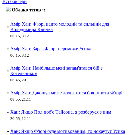
Всі боксери
Облако тегов ::
Амір Хан
Амір Хан: Ф'юрі надто молодий та сильний для
»
Володимира Кличка
06:15, 8.12
»
Амір Хан: Зараз Ф'юрі переможе Усика
06:15, 3.12
Амір Хан: Найбільше мені запам'ятався бій з
»
Котельником
06:45, 29.11
»
Амір Хан: Джошуа може дочекатися бою проти Ф'юрі
08:55, 21.11
»
Хан: Якщо Пол поб'є Тайсона, я розберуся з ним
20:55, 12.11
»
Хан: Якщо Ф'юрі буде мотивованим, то нокаутує Усика