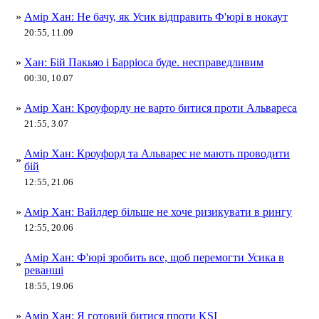
»
Амір Хан: Не бачу, як Усик відправить Ф'юрі в нокаут
20:55, 11.09
»
Хан: Бій Пакьяо і Барріоса буде. несправедливим
00:30, 10.07
»
Амір Хан: Кроуфорду не варто битися проти Альвареса
21:55, 3.07
Амір Хан: Кроуфорд та Альварес не мають проводити
»
бій
12:55, 21.06
»
Амір Хан: Вайлдер більше не хоче ризикувати в рингу
12:55, 20.06
Амір Хан: Ф'юрі зробить все, щоб перемогти Усика в
»
реванші
18:55, 19.06
»
Амір Хан: Я готовий битися проти KSI