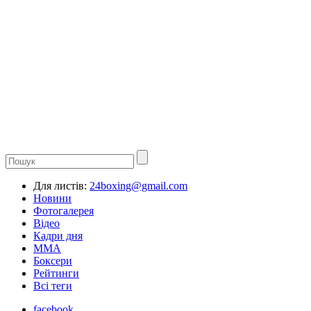
Для листів:
24boxing@gmail.com
Новини
Фотогалерея
Відео
Кадри дня
ММА
Боксери
Рейтинги
Всі теги
facebook