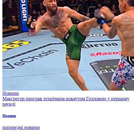
Новини
Макгрегор програв технічним нокаутом Голловею у першому
раунді
Новини
попередні новини