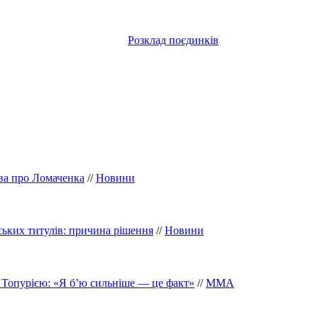
Розклад поєдинків
ова про Ломаченка
//
Новини
ських титулів: причина рішення
//
Новини
д Топурією: «Я б’ю сильніше — це факт»
//
ММА