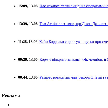
15:09, 13.06
Нас чекають теплі вихідні з сюпризами: 
13:39, 13.06
Том Аспіналл заявив, що Джон Джонс за
11:28, 13.06
Кайо Борральо спростував чутки про сме
09:29, 13.06
Корм’є відкрито заявляє: «Як чемпіон, я
00:44, 13.06
Рамірес розкритикував рекорд Опетаї та
Реклама