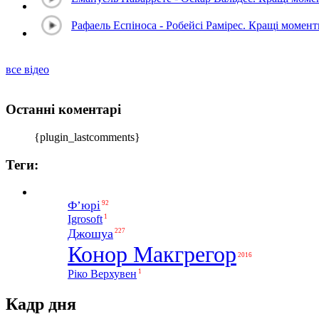
Рафаель Еспіноса - Робейсі Рамірес. Кращі момен
все відео
Останні коментарі
{plugin_lastcomments}
Теги:
Ф’юрі
92
1
Igrosoft
Джошуа
227
Конор Макгрегор
2016
1
Ріко Верхувен
Кадр дня