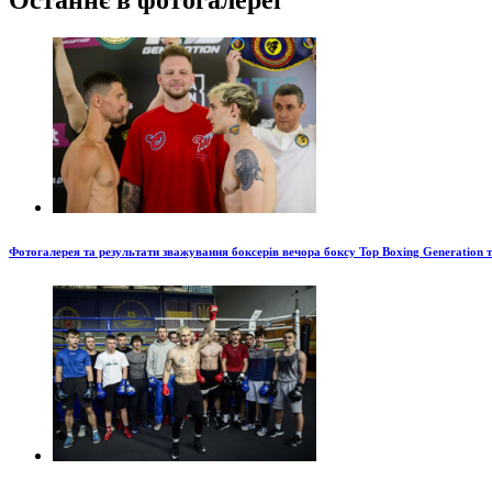
Останнє в фотогалереї
Фотогалерея та результати зважування боксерів вечора боксу Top Boxing Generation 