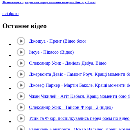
Фотогалерея тренування перед великим вечором боксу у Києві
всі фото
Останнє відео
Джошуа - Пренг (Відео бою)
Іноуе - Пікассо (Відео)
Олександр Усик - Даніель Дебуа. Відео
Джервонта Девіс - Ламонт Роуч. Кращі моменти 
Джозеф Паркер - Мартін Баколе. Кращі моменти 
Чжан Чжилей - Агіт Кабаєл. Кращі моменти бою 
Олександр Усик - Тайсон Ф'юрі - 2 (відео)
Усик та Ф'юрі поспілкувались перед боєм по відео 
Емануель Наваррете - Оскар Вальдес. Кращі мом