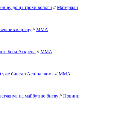
сонце, дощ і трохи вологи
//
Матеріали
вершив кар’єру
//
ММА
рть Бена Аскрена
//
ММА
 б уже бився з Аспіналлом»
//
ММА
 натякнув на майбутню битву
//
Новини