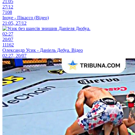
21:05
27/12
7108
Іноуе - Пікассо (Відео)
21:05, 27/12
02:27
20/07
11162
Олександр Усик - Даніель Дебуа. Відео
02:27, 20/07