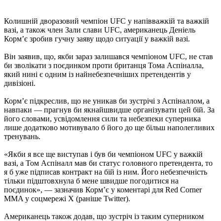
Колишній дворазовий чемпіон UFC у напівважкій та важкій
вазі, а також член Зали слави UFC, американець Деніель
Корм’є зробив гучну заяву щодо ситуації у важкій вазі.
Він заявив, що, якби зараз залишався чемпіоном UFC, не став
би зволікати з поєдинком проти британця Тома Аспіналла,
який нині є одним із найнебезпечніших претендентів у
дивізіоні.
Корм’є підкреслив, що не уникав би зустрічі з Аспіналлом, а
навпаки — прагнув би якнайшвидше організувати цей бій. За
його словами, усвідомлення сили та небезпеки суперника
лише додатково мотивувало б його до ще більш наполегливих
тренувань.
«Якби я все ще виступав і був би чемпіоном UFC у важкій
вазі, а Том Аспіналл мав би статус головного претендента, то
я б уже підписав контракт на бій із ним. Його небезпечність
тільки підштовхнула б мене швидше погодитися на
поєдинок», — зазначив Корм’є у коментарі для Red Corner
MMA у соцмережі X (раніше Twitter).
Американець також додав, що зустріч із таким суперником