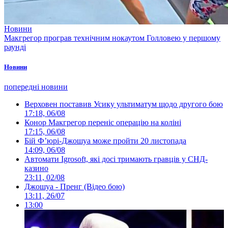
Новини
Макгрегор програв технічним нокаутом Голловею у першому
раунді
Новини
попередні новини
Верховен поставив Усику ультиматум щодо другого бою
17:18, 06/08
Конор Макгрегор переніс операцію на коліні
17:15, 06/08
Бій Ф’юрі-Джошуа може пройти 20 листопада
14:09, 06/08
Автомати Igrosoft, які досі тримають гравців у СНД-
казино
23:11, 02/08
Джошуа - Пренг (Відео бою)
13:11, 26/07
13:00