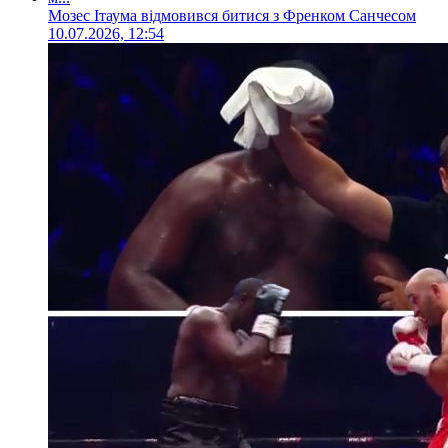
Мозес Ітаума відмовився битися з Френком Санчесом
10.07.2026, 12:54