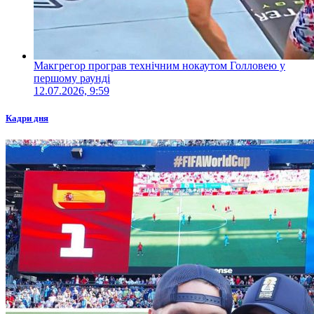
Макгрегор програв технічним нокаутом Голловею у
першому раунді
12.07.2026, 9:59
Кадри дня