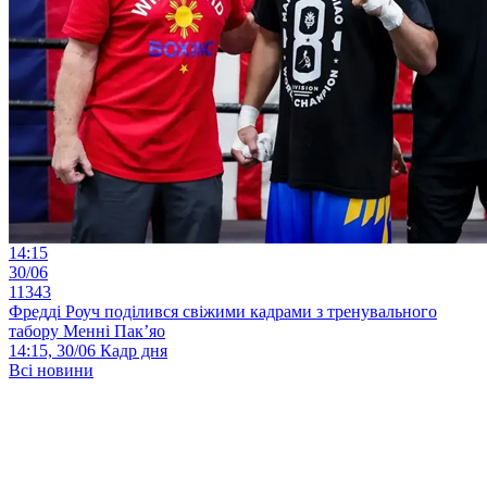
14:15
30/06
11343
Фредді Роуч поділився свіжими кадрами з тренувального
табору Менні Пак’яо
14:15, 30/06
Кадр дня
Всі новини