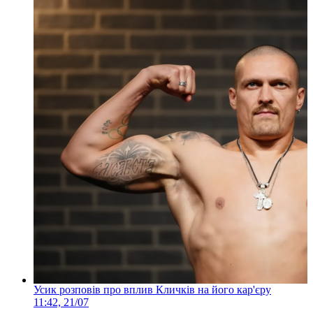
Усик розповів про вплив Кличків на його кар'єру
11:42, 21/07