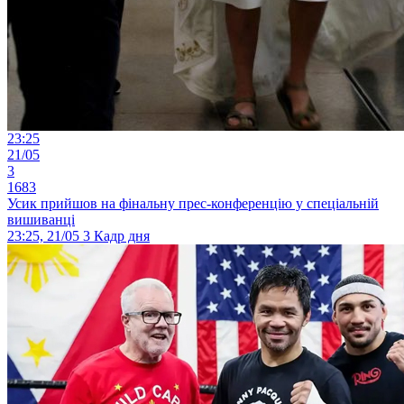
23:25
21/05
3
1683
Усик прийшов на фінальну прес-конференцію у спеціальній
вишиванці
23:25, 21/05
3
Кадр дня