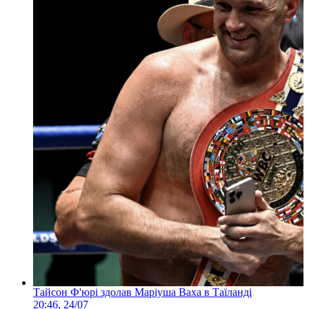
Тайсон Ф'юрі здолав Маріуша Ваха в Таїланді
20:46, 24/07