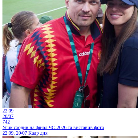
22:09
20/07
742
Усик сходив на фінал ЧС-2026 та виставив фото
22:09, 20/07
Кадр дня