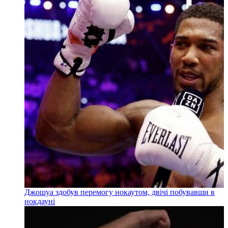
Джошуа здобув перемогу нокаутом, двічі побувавши в
нокдауні