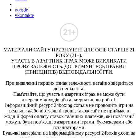
google
vkontakte
МАТЕРІАЛИ САЙТУ ПРИЗНАЧЕНІ ДЛЯ ОСІБ СТАРШЕ 21
РОКУ (21+).
УЧАСТЬ В АЗАРТНИХ ІГРАХ МОЖЕ ВИКЛИКАТИ
ІГРОВУ ЗАЛЕЖНІСТЬ. ДОТРИМУЙТЕСЬ ПРАВИЛ
(ПРИНЦИПІВ) ВІДПОВІДАЛЬНОЇ ГРИ.
При виявленні перших ознак залежності негайно зверніться
до спеціаліста.
Пам'ятайте, що участь в азартних іграх не може бути
джерелом доходів або альтернативою роботі.
Інформаційний ресурс 24boxing.com.ua не проводить ігри на
реальні та/або віртуальні гроші, також сайт не приймає в
жодній формі оплату ставок та/інших платежів, які пов’язані/
можуть бути пов’язані з азартними іграми, букмекерами або
тоталізаторами.
Будь-які матеріали на інформаційному ресурсі 24boxing.com.ua