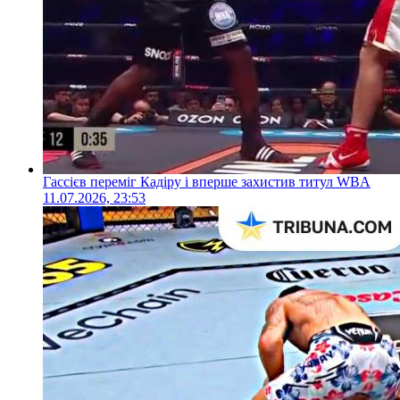
Гассієв переміг Кадіру і вперше захистив титул WBA
11.07.2026, 23:53