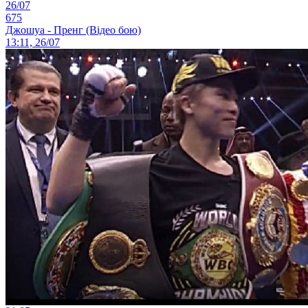
26/07
675
Джошуа - Пренг (Відео бою)
13:11, 26/07