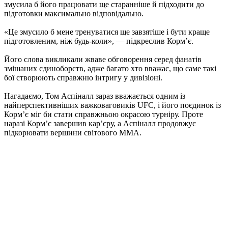
змусила б його працювати ще старанніше й підходити до
підготовки максимально відповідально.
«Це змусило б мене тренуватися ще завзятіше і бути краще
підготовленим, ніж будь-коли», — підкреслив Корм’є.
Його слова викликали жваве обговорення серед фанатів
змішаних єдиноборств, адже багато хто вважає, що саме такі
бої створюють справжню інтригу у дивізіоні.
Нагадаємо, Том Аспіналл зараз вважається одним із
найперспективніших важковаговиків UFC, і його поєдинок із
Корм’є міг би стати справжньою окрасою турніру. Проте
наразі Корм’є завершив кар’єру, а Аспіналл продовжує
підкорювати вершини світового ММА.