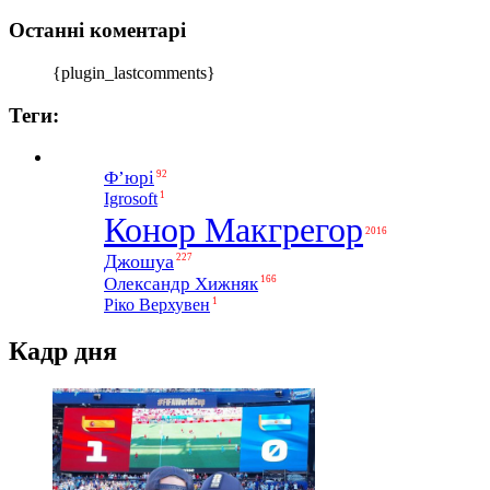
Останні коментарі
{plugin_lastcomments}
Теги:
Ф’юрі
92
1
Igrosoft
Конор Макгрегор
2016
Джошуа
227
Олександр Хижняк
166
1
Ріко Верхувен
Кадр дня