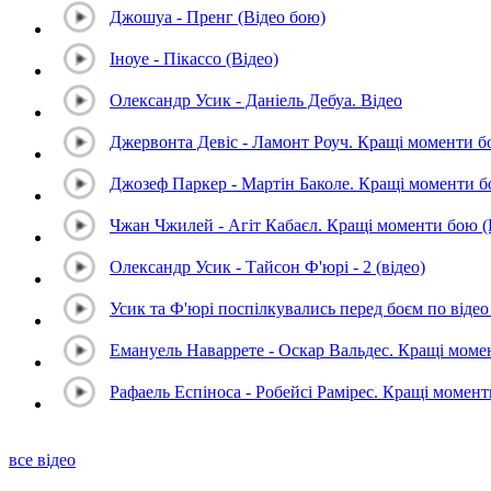
Джошуа - Пренг (Відео бою)
Іноуе - Пікассо (Відео)
Олександр Усик - Даніель Дебуа. Відео
Джервонта Девіс - Ламонт Роуч. Кращі моменти 
Джозеф Паркер - Мартін Баколе. Кращі моменти 
Чжан Чжилей - Агіт Кабаєл. Кращі моменти бою 
Олександр Усик - Тайсон Ф'юрі - 2 (відео)
Усик та Ф'юрі поспілкувались перед боєм по відео 
Емануель Наваррете - Оскар Вальдес. Кращі мом
Рафаель Еспіноса - Робейсі Рамірес. Кращі момен
все відео