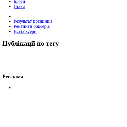
Блоги
Преса
Результат поєдинків
Рейтинги боксерів
Всі боксери
Публікації по тегу
Новини по http://24boxing.com.ua/plugin/tags/tag/?
Реклама