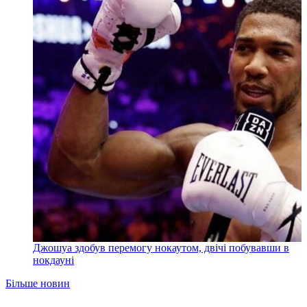
Джошуа здобув перемогу нокаутом, двічі побувавши в
нокдауні
Більше новин