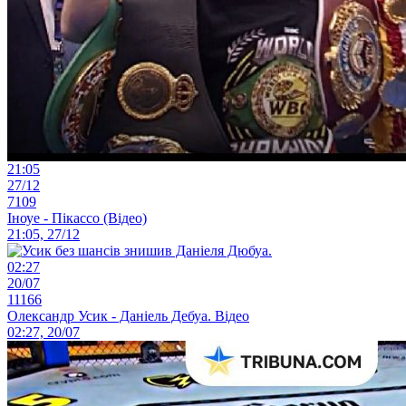
21:05
27/12
7109
Іноуе - Пікассо (Відео)
21:05, 27/12
02:27
20/07
11166
Олександр Усик - Даніель Дебуа. Відео
02:27, 20/07