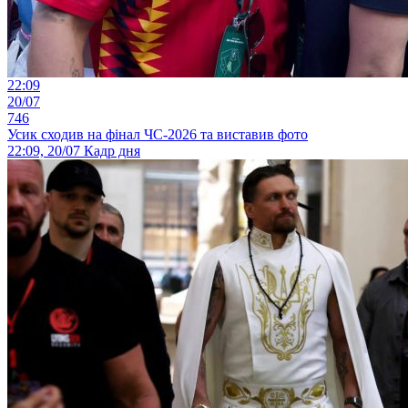
22:09
20/07
746
Усик сходив на фінал ЧС-2026 та виставив фото
22:09, 20/07
Кадр дня