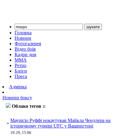
Головна
Новини
Фотогалерея
Відео боїв
Кадри дня
ММА
Ретро
Блоги
Преса
Адмінка
Новини боксу
Облако тегов ::
Чендлер
Маурісіо Руффі нокаутував Майкла Чендлера на
»
історичному турнірі UFC у Вашингтоні
19:29, 15.06