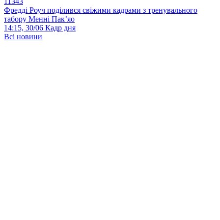
11343
Фредді Роуч поділився свіжими кадрами з тренувального
табору Менні Пак’яо
14:15, 30/06
Кадр дня
Всі новини