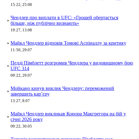
15:22, 25.08
Чендлер про виплати в UFC: «Грошей обертається
»
більше, ніж публічно визнають»
19:27, 13.08
»
Майкл Чендлер відповів Томові Аспіналлу за критику
11:50, 29.07
Педді Пімблетт розгромив Чендлера у видовищному бою
»
UFC 314
09:22, 29.07
Мойкано кинув виклик Чендлеру: переможений
»
завершить кар’єру
13:27, 8.07
Майкл Чендлер викликав Конора Макгрегора на бій у
»
січні 2026 року
09:22, 30.05