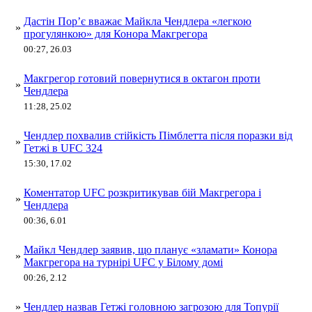
Дастін Пор’є вважає Майкла Чендлера «легкою
»
прогулянкою» для Конора Макгрегора
00:27, 26.03
Макгрегор готовий повернутися в октагон проти
»
Чендлера
11:28, 25.02
Чендлер похвалив стійкість Пімблетта після поразки від
»
Гетжі в UFC 324
15:30, 17.02
Коментатор UFC розкритикував бій Макгрегора і
»
Чендлера
00:36, 6.01
Майкл Чендлер заявив, що планує «зламати» Конора
»
Макгрегора на турнірі UFC у Білому домі
00:26, 2.12
»
Чендлер назвав Гетжі головною загрозою для Топурії