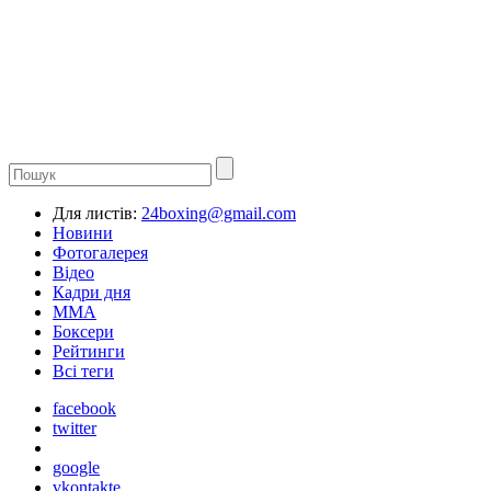
Для листів:
24boxing@gmail.com
Новини
Фотогалерея
Відео
Кадри дня
ММА
Боксери
Рейтинги
Всі теги
facebook
twitter
google
vkontakte