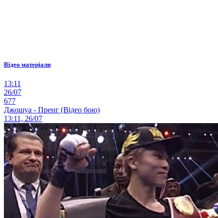
Відео матеріали
13:11
26/07
677
Джошуа - Пренг (Відео бою)
13:11, 26/07