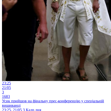
23:25
21/05
3
1683
Усик прийшов на фінальну прес-конференцію у спеціальній
вишиванці
23:25, 21/05
3
Кадр дня