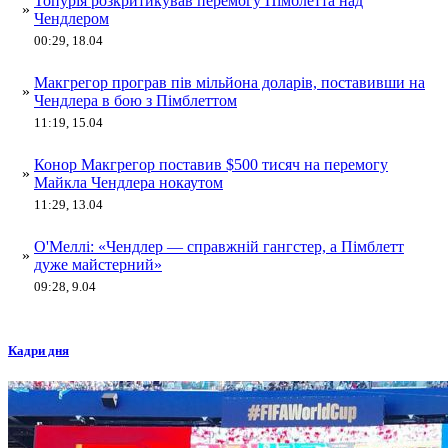
Топурія розкритикував перемогу Пімблетта над
»
Чендлером
00:29, 18.04
Макгрегор програв пів мільйона доларів, поставивши на
»
Чендлера в бою з Пімблеттом
11:19, 15.04
Конор Макгрегор поставив $500 тисяч на перемогу
»
Майкла Чендлера нокаутом
11:29, 13.04
О'Меллі: «Чендлер — справжній гангстер, а Пімблетт
»
дуже майстерний»
09:28, 9.04
Кадри дня